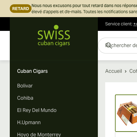
Nous nous excusons pour tout retard dans nos répons
RETARD
élevé d'appels et d'e-mails. Toutes les notifications s
Service client
:
+
Skip to Content
Rechercher des cigar
Cuban Cigars
Accueil
Co
Bolivar
Vi
Cohiba
El Rey Del Mundo
H.Upmann
Hoyo de Monterrey
Vi