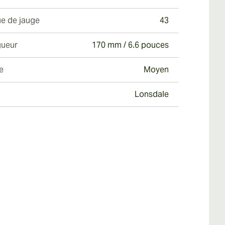
es autres Siglos, le Siglo V a des notes sucrées
e de jauge
43
es, comme le chocolat riche et le moka. On
e également des notes anisées et florales au cours
ueur
170 mm / 6.6 pouces
er tiers, ce qui le fait sortir du lot.
ième tiers fait ressortir des saveurs plus terreuses
e
Moyen
uir qui se marient bien avec les notes plus douces
re. Dans le dernier tiers, de légères notes de poivre
Lonsdale
paraissent, tandis que les autres saveurs
brissent avec de riches nuances d'espresso.