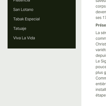
Plasencia
saveur
corps
San Lotano
deven
ses 1
Tabak Especial
Prése
Tatuaje
La sér
Viva La Vida
commé
Chris
varié
depui
Le Si
pouce
plus g
Comme
entièr
instal
étape