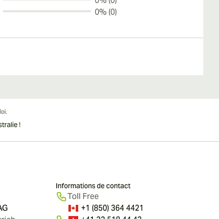
0% (0)
0% (0)
ralie !
Informations de contact
Toll Free
 AG
+1 (850) 364 4421