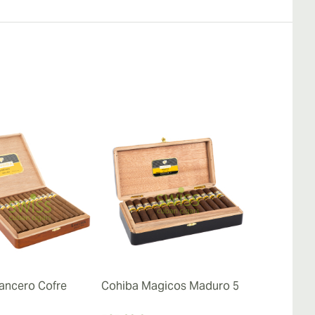
ancero Cofre
Cohiba Magicos Maduro 5
Cohiba Geni