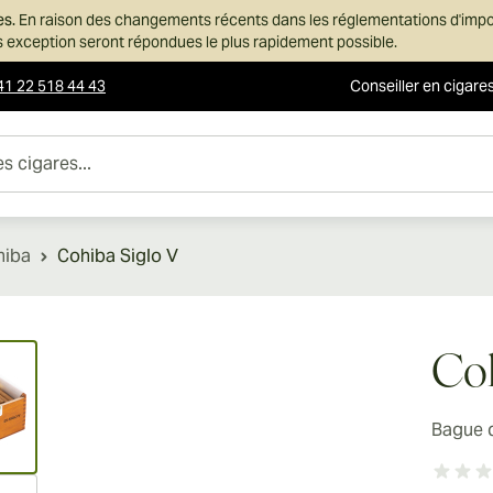
es.
En raison des changements récents dans les réglementations d'imp
ans exception seront répondues le plus rapidement possible.
41 22 518 44 43
Conseiller en cigare
es...
hiba
Cohiba Siglo V
ew larger image
Coh
Bague 
ew larger image