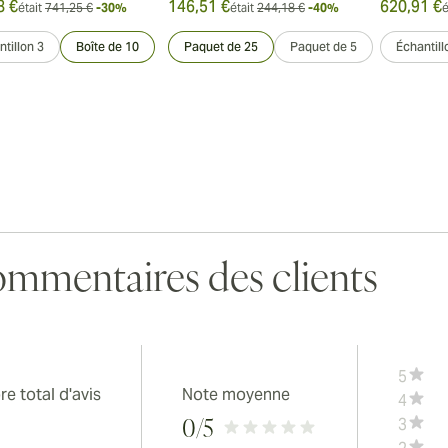
8 €
146,51 €
620,91 €
était
741,25 €
-30%
était
244,18 €
-40%
é
tillon 3
Boîte de 10
Paquet de 25
Paquet de 5
Échantill
mmentaires des clients
5
e total d'avis
Note moyenne
4
3
0
/5