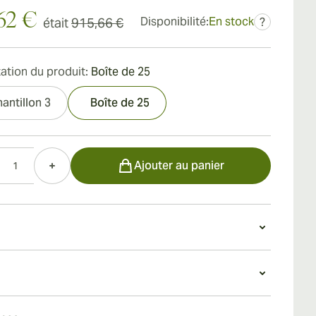
62 €
Disponibilité:
En stock
était
915,66 €
?
ation du produit:
Boîte de 25
antillon 3
Boîte de 25
Ajouter au panier
o V est plein de saveurs uniques issues d'un vaste
us de fermentation du tabac. De la charge au