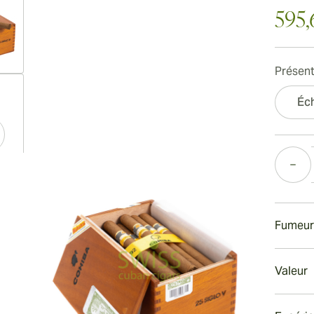
595,
Présent
ew larger image
Éch
Quantité
ew larger image
Fumeur
ew larger image
Fumer
Valeur
Le Sigl
process
Valeur