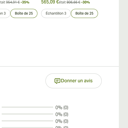
565,09 €
595,62 €
tait
954,91 €
-35%
était
806,66 €
-30%
était
on 3
Boîte de 25
Échantillon 3
Boîte de 25
Échantillon 3
Donner un avis
0% (0)
0% (0)
0% (0)