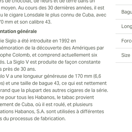
s de chocolat, de fleurs et de terre dans un
Comme l
 moyen. Au cours des 30 dernières années, il est
Bagu
agréabl
u le cigare Lonsdale le plus connu de Cuba, avec
retrouv
70 mm et son calibre 43.
Long
du premi
ntation générale
Le deux
ie Siglo a été introduite en 1992 en
Forc
et de c
moration de la découverte des Amériques par
du ciga
tophe Colomb, et comprend actuellement six
Size
noir ap
tés. La Siglo V est produite de façon constante
s'assom
s près de 30 ans.
glo V a une longueur généreuse de 170 mm (6,6
s) et une taille de bague 43, ce qui est nettement
rand que la plupart des autres cigares de la série.
 pour tous les Habanos, le tabac provient
ement de Cuba, où il est roulé, et plusieurs
lations Habanos, S.A. sont utilisées à différentes
s du processus de fabrication.