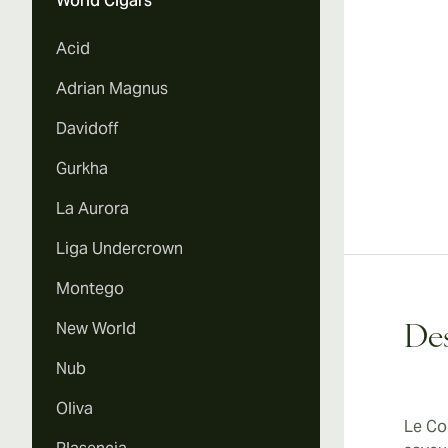
World Cigars
Acid
Adrian Magnus
Davidoff
Gurkha
La Aurora
Liga Undercrown
Montego
New World
Des
Nub
Oliva
Le Co