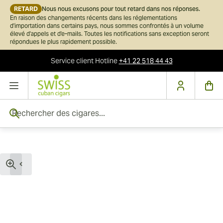
RETARD
Nous nous excusons pour tout retard dans nos réponses.
En raison des changements récents dans les réglementations
d'importation dans certains pays, nous sommes confrontés à un volume
élevé d'appels et d'e-mails. Toutes les notifications sans exception seront
répondues le plus rapidement possible.
Service client
Hotline
+41 22 518 44 43
Skip to Content
Rechercher des cigares...