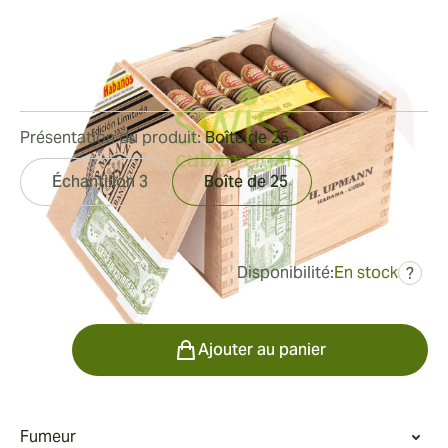
Limitada 2009
Bague de jauge:
48
Longueur:
110 mm / 4.3 pouces
0
Commentaires
Présentation du produit:
Boîte de 25
Échantillon 3
Boîte de 25
Disponibilité:
En stock
?
était
600,85 €
498,82 €
Quantité
Ajouter au panier
Fumeur