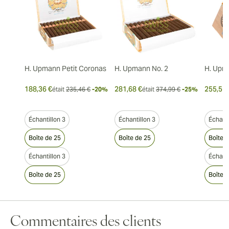
H. Upmann Petit Coronas
H. Upmann No. 2
H. Upm
188,36 €
281,68 €
255,51 
était
235,46 €
-20%
était
374,99 €
-25%
Échantillon 3
Échantillon 3
Échanti
Boîte de 25
Boîte de 25
Boîte 
Échantillon 3
Échanti
Boîte de 25
Boîte 
Commentaires des clients