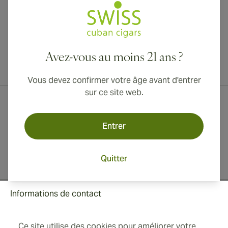
Avez-vous au moins 21 ans ?
Livraison internationale disponible vers le Canada, le Royaume-Uni
et l'Australie !
Vous devez confirmer votre âge avant d'entrer
sur ce site web.
Entrer
Quitter
Informations de contact
Ce site utilise des cookies pour améliorer votre