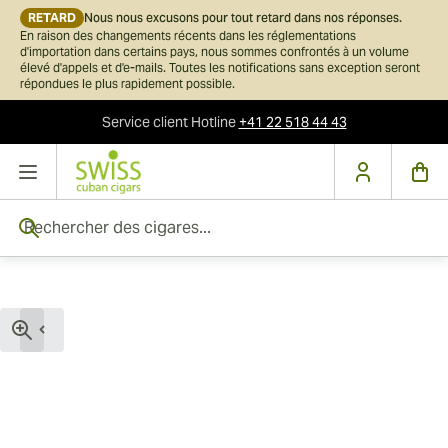
RETARD
Nous nous excusons pour tout retard dans nos réponses.
En raison des changements récents dans les réglementations
d'importation dans certains pays, nous sommes confrontés à un volume
élevé d'appels et d'e-mails. Toutes les notifications sans exception seront
répondues le plus rapidement possible.
Service client
Hotline
+41 22 518 44 43
Skip to Content
Rechercher des cigares...