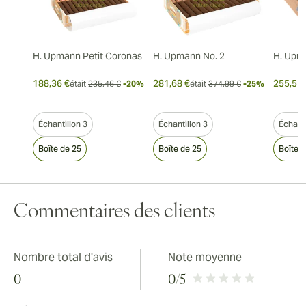
H. Upmann Petit Coronas
H. Upmann No. 2
H. Upm
188,36 €
281,68 €
255,51 
était
235,46 €
-20%
était
374,99 €
-25%
Échantillon 3
Échantillon 3
Échanti
Boîte de 25
Boîte de 25
Boîte 
Commentaires des clients
Nombre total d'avis
Note moyenne
0
0
/5