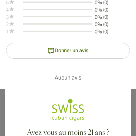
5
0% (0)
4
0% (0)
3
0% (0)
2
0% (0)
1
0% (0)
Donner un avis
Aucun avis
Avez-vous au moins 21 ans ?
Livraison internationale disponible vers le Canada, le Royaume-Uni