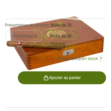
Bague de jauge:
47
Longueur:
178 mm / 6.9 pouces
0
Commentaires
Présentation du produit:
Boîte de 25
Échantillon 3
Boîte de 25
Disponibilité:
En stock
?
était
889,50 €
560,73 €
Quantité
Ajouter au panier
Fumeur
Fumer les cigares H. Upmann Sir Winston