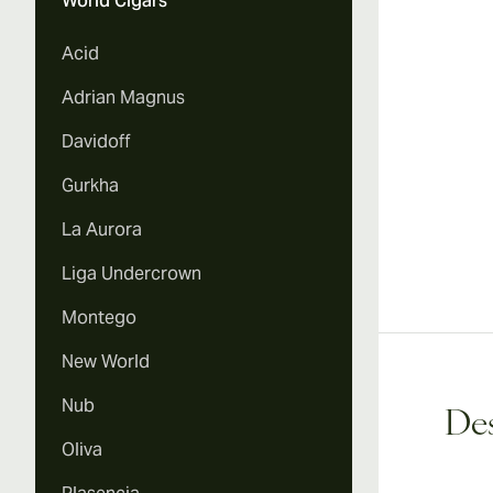
World Cigars
Acid
Adrian Magnus
Davidoff
Gurkha
La Aurora
Liga Undercrown
Montego
New World
Nub
Des
Oliva