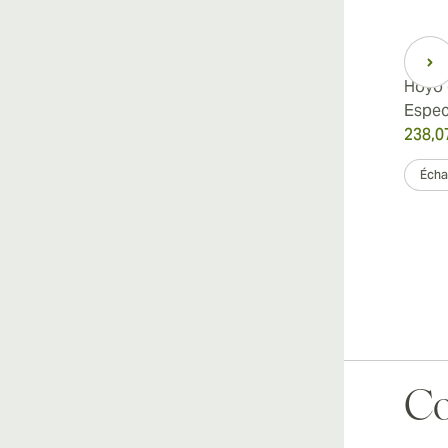
Hoyo de Monterrey Grand
Hoyo 
Epicure Edición Limitada
Espec
2013
238,0
414,23 €
était
828,46 €
-50%
Échan
Échantillon 3
Boîte de 10
Co