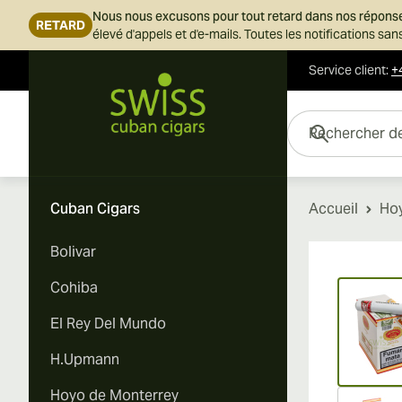
Nous nous excusons pour tout retard dans nos répons
RETARD
élevé d'appels et d'e-mails. Toutes les notifications s
Service client
:
+
Skip to Content
Rechercher des cigar
Cuban Cigars
Accueil
Ho
Bolivar
Vi
Cohiba
El Rey Del Mundo
H.Upmann
Hoyo de Monterrey
Vi