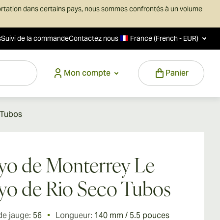
ortation dans certains pays, nous sommes confrontés à un volume
s
Suivi de la commande
Contactez nous
France (French - EUR)
Mon compte
Panier
 Tubos
o de Monterrey Le
o de Rio Seco Tubos
de jauge:
56
Longueur:
140 mm / 5.5 pouces