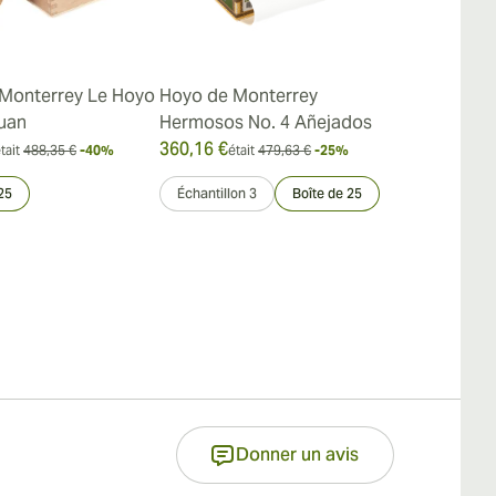
Monterrey Le Hoyo
Hoyo de Monterrey
Hoyo de Mon
uan
Hermosos No. 4 Añejados
de Rio Seco
360,16 €
345,34 €
tait
488,35 €
-40%
était
479,63 €
-25%
était
25
Échantillon 3
Boîte de 25
Échantillon 3
Donner un avis