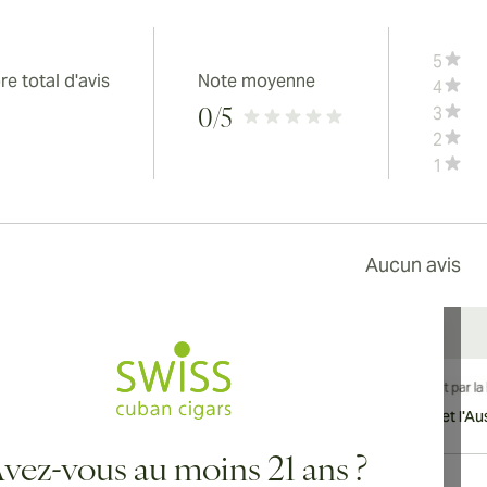
5
e total d'avis
Note moyenne
4
3
0
/5
2
1
Aucun avis
vraison internationale disponible vers le Canada, le Royaume-Uni et l'Aust
vez-vous au moins 21 ans ?