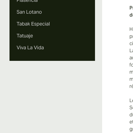
Plasencia
P
San Lotano
d
Tabak Especial
H
Tatuaje
p
c
Viva La Vida
L
a
f
m
m
r
L
S
d
e
g