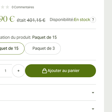
0
Commentaires
,90 €
Disponibilité:
En stock
était
401,15 €
?
ation du produit:
Paquet de 15
quet de 15
Paquet de 3
Ajouter au panier
des cigares Hoyo de Monterrey Le Hoyo de Rio
ubos