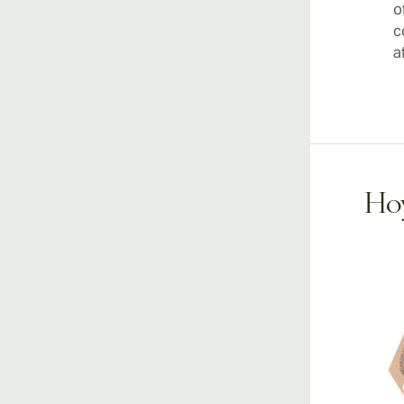
o
c
a
Hoy