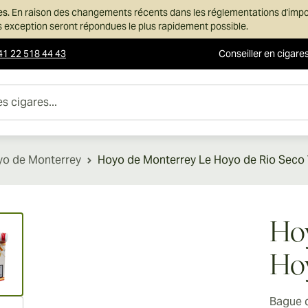
es.
En raison des changements récents dans les réglementations d'imp
ans exception seront répondues le plus rapidement possible.
41 22 518 44 43
Conseiller en cigare
es...
yo de Monterrey
Hoyo de Monterrey Le Hoyo de Rio Seco
ew larger image
Hoy
Hoy
Bague 
ew larger image