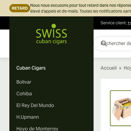
Nous nous excusons pour tout retard dans nos répons
RETARD
élevé d'appels et d'e-mails. Toutes les notifications s
Service client
:
+
Skip to Content
Rechercher des cigar
Cuban Cigars
Accueil
Ho
Bolivar
Vi
Cohiba
El Rey Del Mundo
H.Upmann
Hoyo de Monterrey
Vi