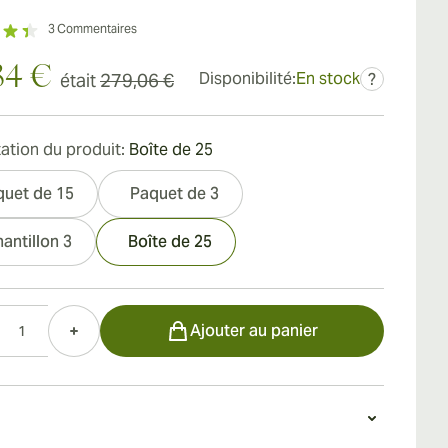
3
Commentaires
34 €
Disponibilité:
En stock
était
279,06 €
?
ation du produit:
Boîte de 25
quet de 15
Paquet de 3
antillon 3
Boîte de 25
Ajouter au panier