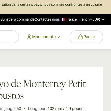
ortation dans certains pays, nous sommes confrontés à un volume
s
Suivi de la commande
Contactez nous
France (French - EUR)
Mon compte
Panier
o de Monterrey Petit
bustos
de jauge:
50
Longueur:
102 mm / 4.0 pouces