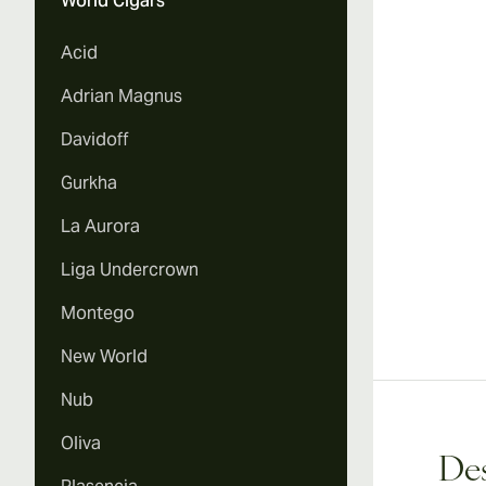
World Cigars
Vi
Acid
Adrian Magnus
Davidoff
Gurkha
La Aurora
Liga Undercrown
Montego
New World
Nub
Oliva
Des