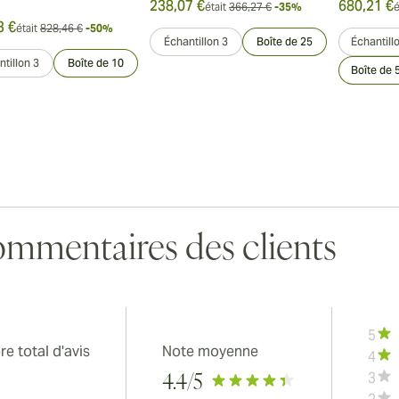
238,07 €
680,21 €
était
366,27 €
-35%
é
3 €
était
828,46 €
-50%
Échantillon 3
Boîte de 25
Échantill
tillon 3
Boîte de 10
Boîte de 
mmentaires des clients
5
e total d'avis
Note moyenne
4
3
4.4
/5