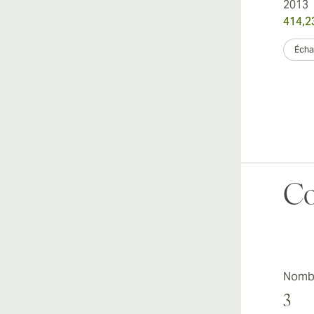
2013
414,2
Échan
Co
Nombr
3