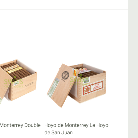
Monterrey Double
Hoyo de Monterrey Le Hoyo
Hoyo de Mo
de San Juan
Hermosos No