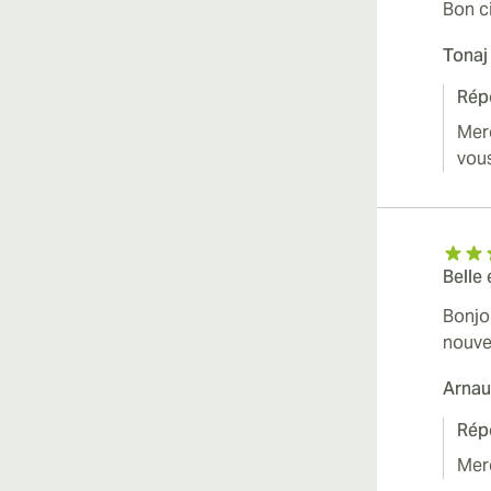
Bon c
Tonaj
Rép
Merc
vous
Belle
Bonjo
nouvea
Arna
Rép
Mer