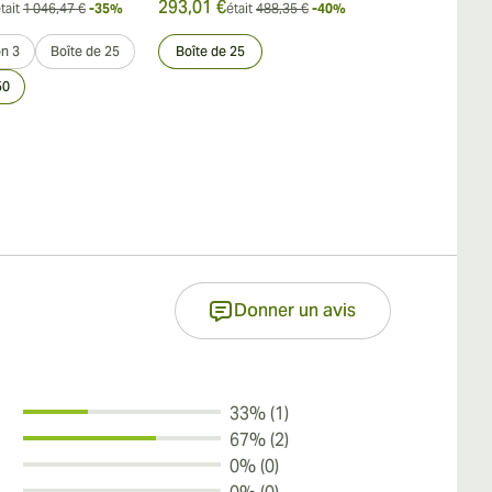
293,01 €
360,16 €
tait
1 046,47 €
-35%
était
488,35 €
-40%
était
on 3
Boîte de 25
Boîte de 25
Échantillon 3
50
Donner un avis
33% (1)
67% (2)
0% (0)