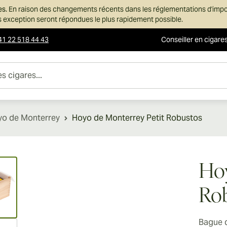
es.
En raison des changements récents dans les réglementations d'imp
ans exception seront répondues le plus rapidement possible.
41 22 518 44 43
Conseiller en cigare
es...
yo de Monterrey
Hoyo de Monterrey Petit Robustos
ew larger image
Hoy
Ro
Bague 
ew larger image