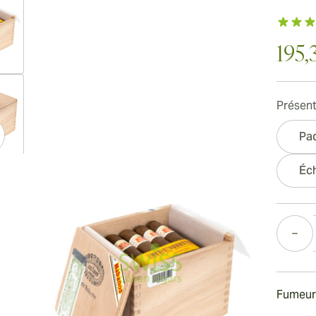
195,
ew larger image
Présent
Pa
ew larger image
Éch
Quantité
ew larger image
Fumeur