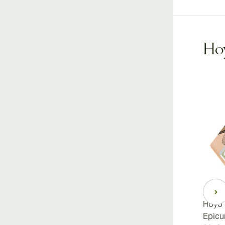
Hoy
Hoyo 
Epicu