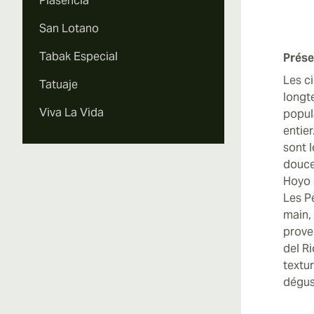
Plasencia
San Lotano
Tabak Especial
Prése
Les c
Tatuaje
longt
Viva La Vida
popul
entie
sont l
douceu
Hoyo 
Les P
main,
prove
del R
textu
dégus