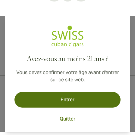
Avez-vous au moins 21 ans ?
Livraison internationale disponible vers le Canada, le Royaume-Uni
et l'Australie !
Vous devez confirmer votre âge avant d'entrer
sur ce site web.
Entrer
Quitter