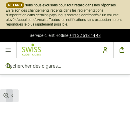
RETARD
Nous nous excusons pour tout retard dans nos réponses.
En raison des changements récents dans les réglementations
d'importation dans certains pays, nous sommes confrontés à un volume
élevé d'appels et d'e-mails. Toutes les notifications sans exception seront
répondues le plus rapidement possible.
Service client
Hotline
+41 22 518 44 43
Skip to Content
Rechercher des cigares...