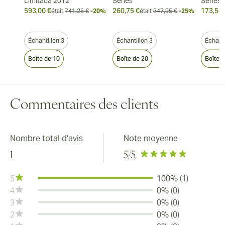
Limitada 2012
Series
Series
593,00 €
260,75 €
173,54 
était
741,25 €
-20%
était
347,95 €
-25%
Échantillon 3
Échantillon 3
Échanti
Boîte de 10
Boîte de 20
Boîte 
Commentaires des clients
Nombre total d'avis
Note moyenne
1
5
/5
5
100% (1)
4
0% (0)
3
0% (0)
2
0% (0)