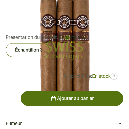
Bague de jauge:
49
Longueur:
133 mm / 5.25 pouces
1
Commentaires
Présentation du produit:
Échantillon 3
Échantillon 3
Disponibilité:
En stock
?
était
112,50 €
78,49 €
Quantité
Ajouter au panier
Fumeur