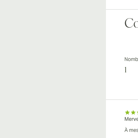
Vi
Co
Vi
Nombr
1
Vi
Merve
Vi
À mes