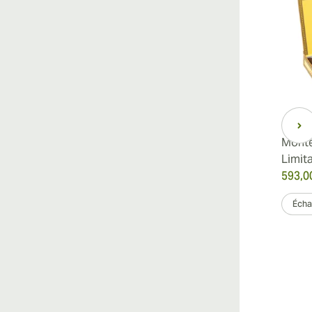
Vi
Monte
Limit
Vi
593,0
Échan
Vi