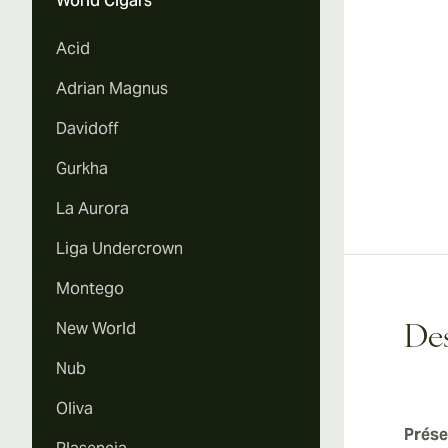
World Cigars
Vi
Acid
Adrian Magnus
Davidoff
Vi
Gurkha
La Aurora
Liga Undercrown
Vi
Montego
New World
Des
Nub
Vi
Oliva
Prése