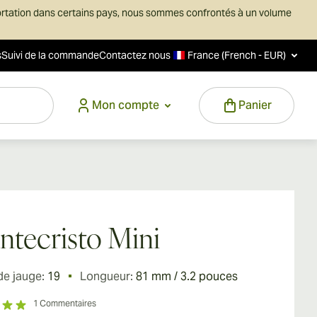
ortation dans certains pays, nous sommes confrontés à un volume
s
Suivi de la commande
Contactez nous
France (French - EUR)
Mon compte
Panier
tecristo Mini
de jauge:
19
Longueur:
81 mm / 3.2 pouces
1
Commentaires