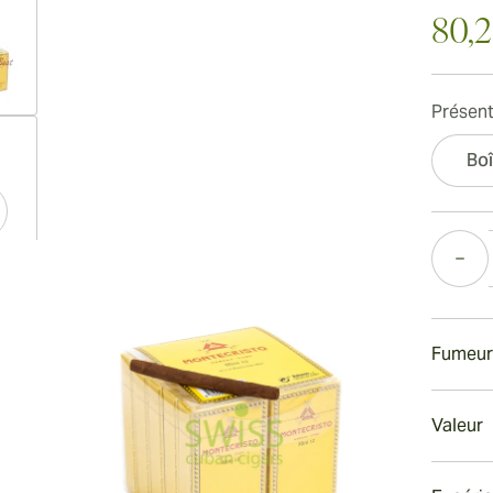
80,
Présent
ew larger image
Boî
Quantité
ew larger image
Fumeur
ew larger image
Fumer 
Valeur
Chaque 
partir 
Valeur 