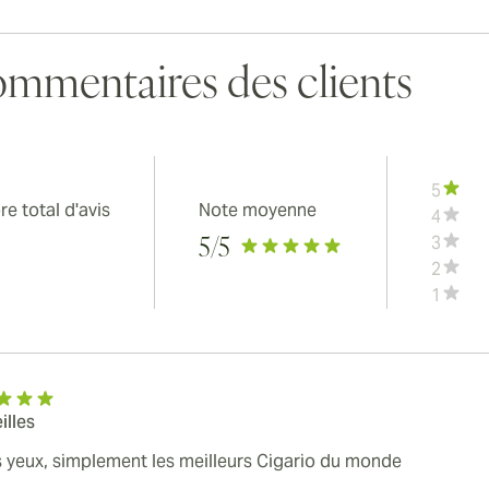
ew larger image
mmentaires des clients
ew larger image
5
e total d'avis
Note moyenne
4
3
5
/5
2
1
ew larger image
illes
ew larger image
 yeux, simplement les meilleurs Cigario du monde