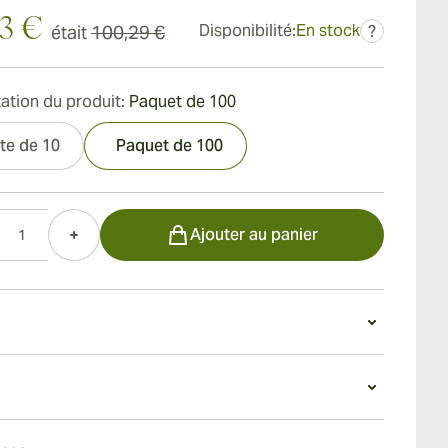
23 €
Disponibilité:
En stock
était
100,29 €
?
ation du produit:
Paquet de 100
te de 10
Paquet de 100
Ajouter au panier
un Montecristo Mini
petit cigare de 3 ¼ pouces x 20 est fabriqué à
des célèbres tabacs cubains Vuelta Abajo de la
du Montecristo Mini