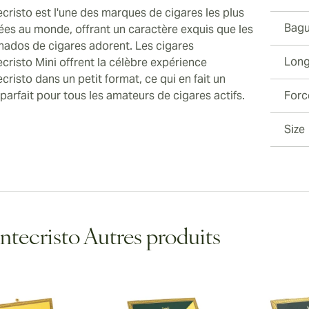
cristo est l'une des marques de cigares les plus
Bagu
ées au monde, offrant un caractère exquis que les
onados de cigares adorent. Les cigares
ew larger image
Long
cristo Mini offrent la célèbre expérience
risto dans un petit format, ce qui en fait un
parfait pour tous les amateurs de cigares actifs.
Forc
Size
ew larger image
ew larger image
tecristo Autres produits
ew larger image