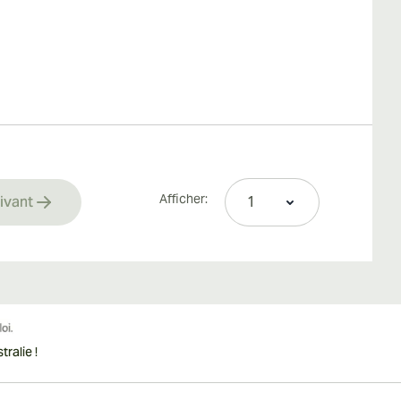
Afficher:
ivant
rrently reading page
ralie !