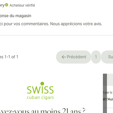
ory
Acheteur vérifié
onse du magasin
ew larger image
ci pour vos commentaires. Nous apprécions votre avis.
ew larger image
les
1
-
1
of
1
Précédent
1
Su
You're cu
ew larger image
vraison internationale disponible vers le Canada, le Royaume-Uni et l'Aust
ew larger image
vez-vous au moins 21 ans ?