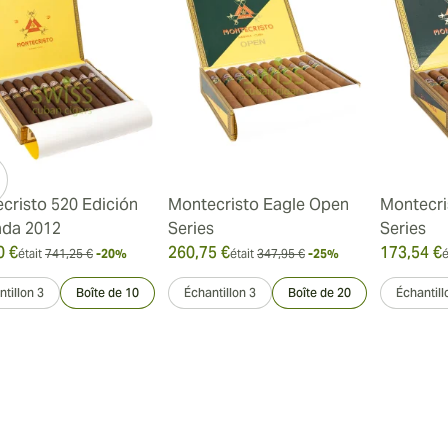
ew larger image
cristo 520 Edición
Montecristo Eagle Open
Montecri
ada 2012
Series
Series
ew larger image
0 €
260,75 €
173,54 €
était
741,25 €
-20%
était
347,95 €
-25%
é
tillon 3
Boîte de 10
Échantillon 3
Boîte de 20
Échantill
ew larger image