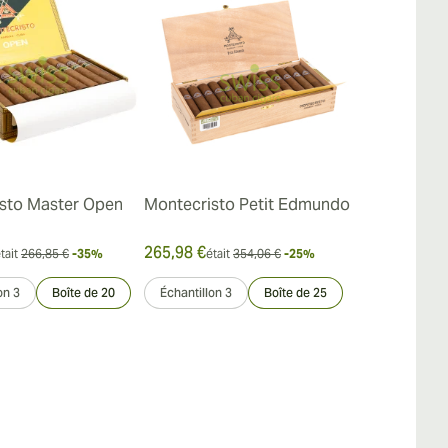
sto Master Open
Montecristo Petit Edmundo
Montecristo 
265,98 €
211,04 €
tait
266,85 €
-35%
était
354,06 €
-25%
était
on 3
Boîte de 20
Échantillon 3
Boîte de 25
Échantillon 3