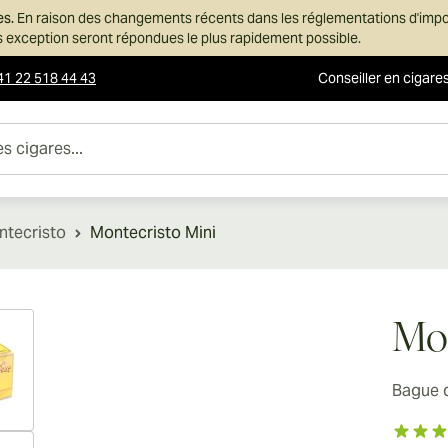
es.
En raison des changements récents dans les réglementations d'imp
ans exception seront répondues le plus rapidement possible.
41 22 518 44 43
Conseiller en cigare
es...
tecristo
Montecristo Mini
ew larger image
Mon
Bague 
ew larger image