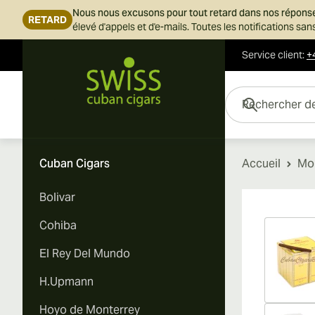
Nous nous excusons pour tout retard dans nos répons
RETARD
élevé d'appels et d'e-mails. Toutes les notifications s
Service client
:
+
Skip to Content
Rechercher des cigar
Cuban Cigars
Accueil
Mon
Bolivar
Vi
Cohiba
El Rey Del Mundo
H.Upmann
Hoyo de Monterrey
Vi