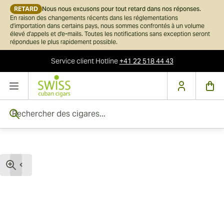
RETARD
Nous nous excusons pour tout retard dans nos réponses.
En raison des changements récents dans les réglementations
d'importation dans certains pays, nous sommes confrontés à un volume
élevé d'appels et d'e-mails. Toutes les notifications sans exception seront
répondues le plus rapidement possible.
Service client
Hotline
+41 22 518 44 43
Skip to Content
Rechercher des cigares...