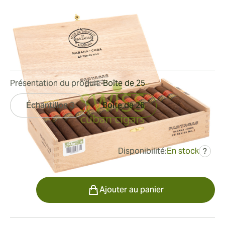
Limitada 2017)
Bague de jauge:
52
Longueur:
138 mm / 5.43 pouces
0
Commentaires
Présentation du produit:
Boîte de 25
Échantillon 3
Boîte de 25
Disponibilité:
En stock
?
était
867,70 €
564,22 €
Quantité
Ajouter au panier