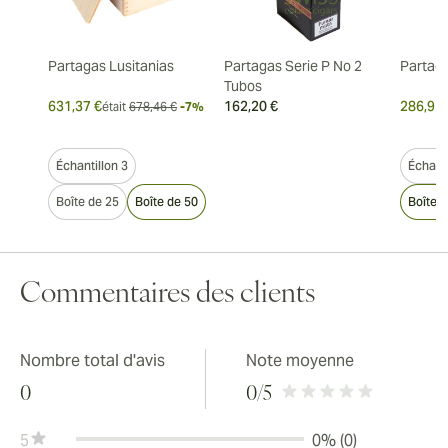
Partagas Lusitanias
Partagas Serie P No 2
Partag
Tubos
631,37 €
162,20 €
286,91 
était
678,46 €
-7%
Échantillon 3
Échanti
Boîte de 25
Boîte de 50
Boîte 
Commentaires des clients
Nombre total d'avis
Note moyenne
0
0
/5
5
0% (0)