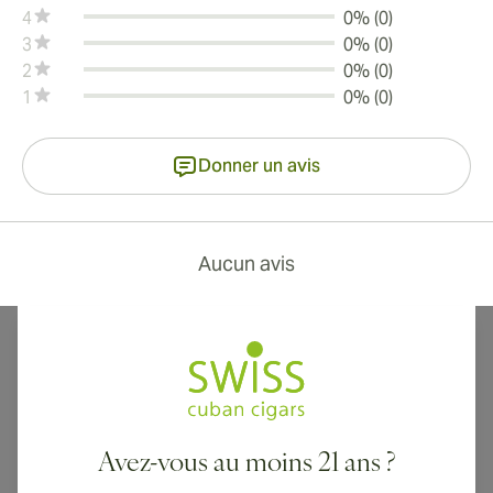
4
0% (0)
3
0% (0)
2
0% (0)
1
0% (0)
Donner un avis
Aucun avis
Avez-vous au moins 21 ans ?
Livraison internationale disponible vers le Canada, le Royaume-Uni
et l'Australie !