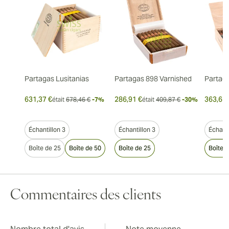
Partagas Lusitanias
Partagas 898 Varnished
Partaga
631,37 €
286,91 €
363,65 
était
678,46 €
-7%
était
409,87 €
-30%
Échantillon 3
Échantillon 3
Échanti
Boîte de 25
Boîte de 50
Boîte de 25
Boîte 
Commentaires des clients