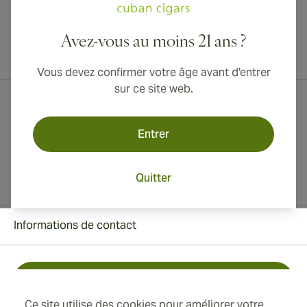
Avez-vous au moins 21 ans ?
Livraison internationale disponible vers le Canada, le Royaume-Uni
et l'Australie !
Vous devez confirmer votre âge avant d'entrer
sur ce site web.
Entrer
Quitter
Informations de contact
Toll Free +1 (850) 364 4421
Ce site utilise des cookies pour améliorer votre