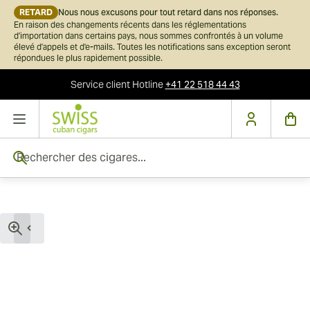
RETARD
Nous nous excusons pour tout retard dans nos réponses.
En raison des changements récents dans les réglementations
d'importation dans certains pays, nous sommes confrontés à un volume
élevé d'appels et d'e-mails. Toutes les notifications sans exception seront
répondues le plus rapidement possible.
Service client
Hotline
+41 22 518 44 43
Skip to Content
Rechercher des cigares...