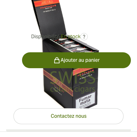
Bague de jauge:
52
Longueur:
156 mm / 6.1 pouces
0
Commentaires
Disponibilité:
En stock
?
162,20 €
Quantité
Ajouter au panier
Vous avez des questions ?
Expertise à portée de clic
Contactez nous