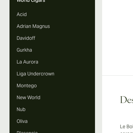
World Cigars
Acid
Adrian Magnus
Davidoff
Gurkha
La Aurora
Liga Undercrown
Montego
New World
Des
Nub
Oliva
Le Bo