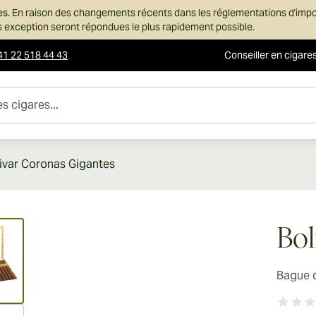
es.
En raison des changements récents dans les réglementations d'imp
ans exception seront répondues le plus rapidement possible.
41 22 518 44 43
Conseiller en cigare
es...
ivar Coronas Gigantes
ew larger image
Bol
Bague 
ew larger image