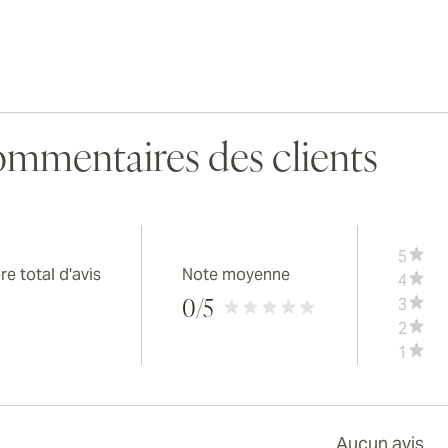
mmentaires des clients
5
e total d'avis
Note moyenne
4
3
0
/5
2
1
Aucun avis