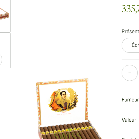
335,
Présent
ew larger image
Éch
Quantité
ew larger image
Fumeur
ew larger image
Fumer
Valeur
Le ciga
quelque
Valeur