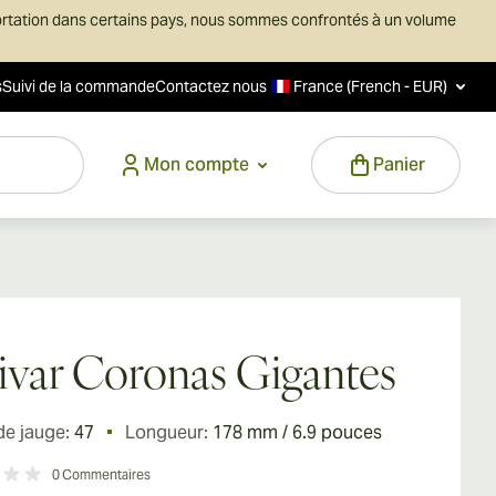
ortation dans certains pays, nous sommes confrontés à un volume
s
Suivi de la commande
Contactez nous
France (French - EUR)
Mon compte
Panier
ivar Coronas Gigantes
de jauge:
47
Longueur:
178 mm / 6.9 pouces
0
Commentaires