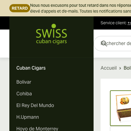
Nous nous excusons pour tout retard dans nos répons
RETARD
élevé d'appels et d'e-mails. Toutes les notifications s
Service client
:
+
Skip to Content
Rechercher des cigar
Cuban Cigars
Accueil
Bol
Bolivar
Vi
Cohiba
El Rey Del Mundo
H.Upmann
Hoyo de Monterrey
Vi