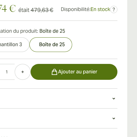
74 €
Disponibilité:
En stock
était
479,63 €
?
ation du produit:
Boîte de 25
antillon 3
Boîte de 25
Ajouter au panier
re présente une superbe cape Claro foncée, avec
s veines visibles et un toucher lisse avec juste un