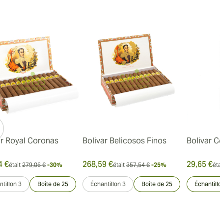
ar Royal Coronas
Bolivar Belicosos Finos
Bolivar 
4 €
268,59 €
29,65 €
était
279,06 €
-30%
était
357,54 €
-25%
éta
tillon 3
Boîte de 25
Échantillon 3
Boîte de 25
Échantill