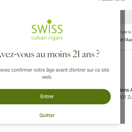
vraison internationale disponible vers le Canada, le Royaume-Uni et l'Aust
vez-vous au moins 21 ans ?
evez confirmer votre âge avant d'entrer sur ce site
Adresse
web.
'utilisation
Aromatica Distributions
Entrer
 confidentialité
Löwenstrasse 20, 8001 Zu
e nous
Switzerland
Quitter
des cookies