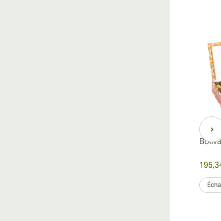
Boliv
195,3
Échan