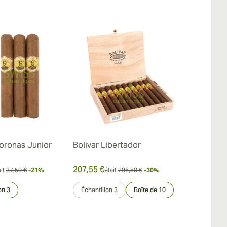
Coronas Junior
Bolivar Libertador
Bolivar Sob
Limitada 20
207,55 €
289,52 €
it
37,50 €
-21%
était
296,50 €
-30%
était
on 3
Échantillon 3
Boîte de 10
Échantillon 3