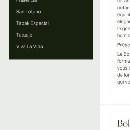
Plasencia
carac
notam
San Lotano
équili
éléga
Tabak Especial
le gen
Tatuaje
humid
Prése
Viva La Vida
Le Bo
format
vous 
de lon
qui v
Bol