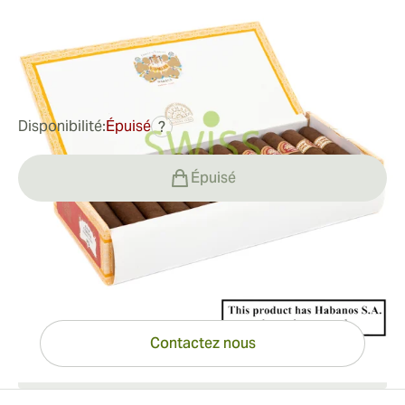
Bague de jauge:
44
Longueur:
90 mm / 3.5 pouces
0
Commentaires
102,03 €
était
133,43 €
-24%
Disponibilité:
Épuisé
?
Épuisé
Vous avez des questions ?
Expertise à portée de clic
Contactez nous