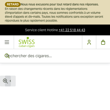
RETARD
Nous nous excusons pour tout retard dans nos réponses.
En raison des changements récents dans les réglementations
d'importation dans certains pays, nous sommes confrontés à un volume
élevé d'appels et d'e-mails. Toutes les notifications sans exception seront
répondues le plus rapidement possible.
Service client
Hotline
+41 22 518 44 43
Skip to Content
Rechercher des cigares...