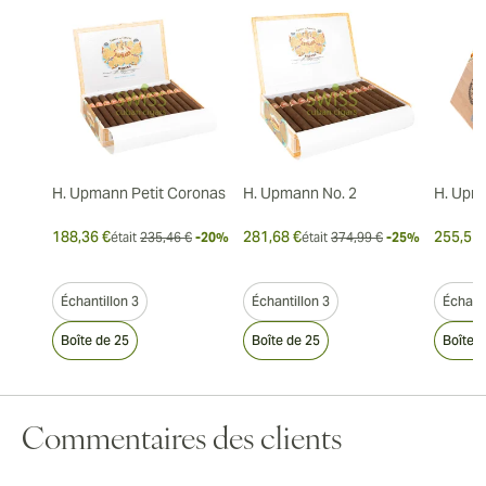
H. Upmann Petit Coronas
H. Upmann No. 2
H. Upm
188,36 €
281,68 €
255,51 
était
235,46 €
-20%
était
374,99 €
-25%
Échantillon 3
Échantillon 3
Échanti
Boîte de 25
Boîte de 25
Boîte 
Commentaires des clients