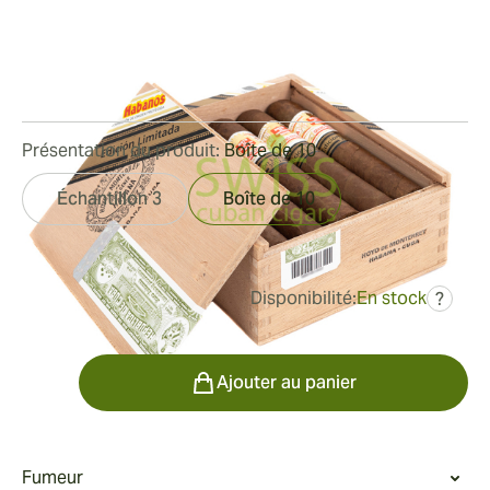
Edición Limitada 2013
Bague de jauge:
55
Longueur:
130 mm / 5.1 pouces
0
Commentaires
Présentation du produit:
Boîte de 10
Échantillon 3
Boîte de 10
Disponibilité:
En stock
?
était
828,46 €
414,23 €
Quantité
Ajouter au panier
Fumeur