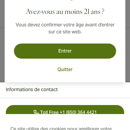
Avez-vous au moins 21 ans ?
Livraison internationale disponible vers le Canada, le Royaume-Uni
et l'Australie !
Vous devez confirmer votre âge avant d'entrer
sur ce site web.
Entrer
Quitter
Informations de contact
Toll Free +1 (850) 364 4421
+41 22 518 44 43
Ce site utilise des cookies pour améliorer votre