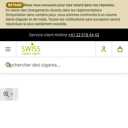
RETARD
Nous nous excusons pour tout retard dans nos réponses.
En raison des changements récents dans les réglementations
d'importation dans certains pays, nous sommes confrontés à un volume
élevé d'appels et d'e-mails. Toutes les notifications sans exception seront
répondues le plus rapidement possible.
Service client
Hotline
+41 22 518 44 43
Skip to Content
Rechercher des cigares...