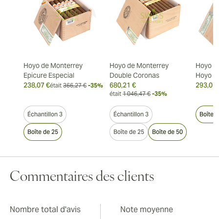
Hoyo de Monterrey
Hoyo de Monterrey
Hoyo d
Epicure Especial
Double Coronas
Hoyo d
238,07 €
680,21 €
293,01 
était
366,27 €
-35%
était
1 046,47 €
-35%
Échantillon 3
Échantillon 3
Boîte 
Boîte de 25
Boîte de 25
Boîte de 50
Commentaires des clients
Nombre total d'avis
Note moyenne