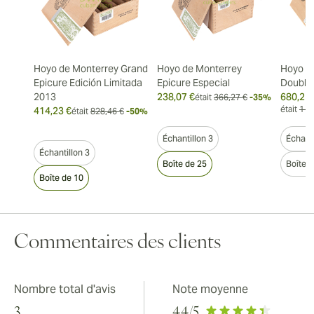
Hoyo de Monterrey Grand
Hoyo de Monterrey
Hoyo d
Epicure Edición Limitada
Epicure Especial
Double
2013
238,07 €
680,21 
était
366,27 €
-35%
était
1 0
414,23 €
était
828,46 €
-50%
Échantillon 3
Échanti
Échantillon 3
Boîte de 25
Boîte 
Boîte de 10
Commentaires des clients
Nombre total d'avis
Note moyenne
3
4.4
/5