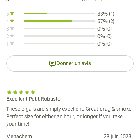
5
33% (1)
4
67% (2)
3
0% (0)
2
0% (0)
1
0% (0)
Donner un avis
Excellent Petit Robusto
These cigars are simply excellent. Great drag & smoke.
Perfect size for either an hour, or longer if you take
your time!
Menachem
28 juin 2023