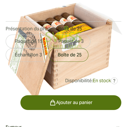
Bague de jauge:
50
Longueur:
102 mm / 4.0 pouces
3
Commentaires
Présentation du produit:
Boîte de 25
Paquet de 15
Paquet de 3
Échantillon 3
Boîte de 25
Disponibilité:
En stock
?
était
279,06 €
195,34 €
Quantité
Ajouter au panier