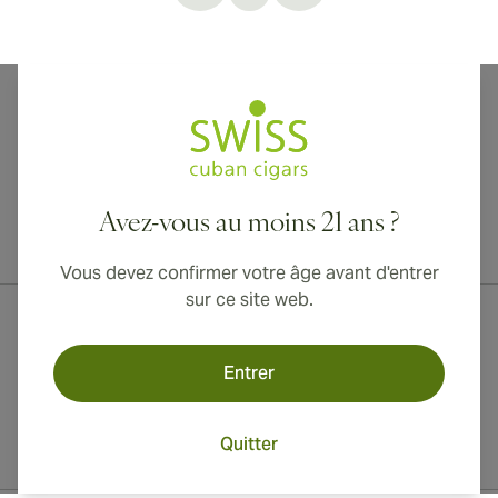
Avez-vous au moins 21 ans ?
Livraison internationale disponible vers le Canada, le Royaume-Uni
et l'Australie !
Vous devez confirmer votre âge avant d'entrer
sur ce site web.
Entrer
Quitter