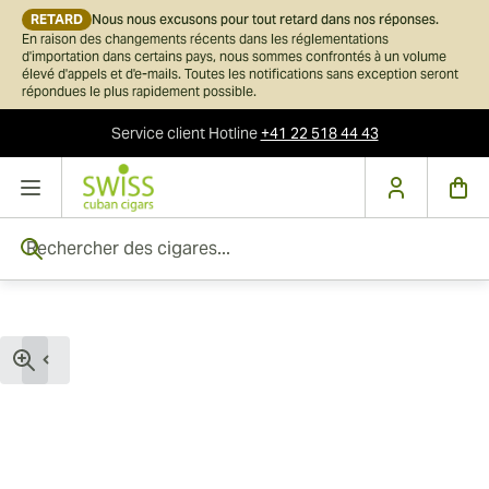
RETARD
Nous nous excusons pour tout retard dans nos réponses.
En raison des changements récents dans les réglementations
d'importation dans certains pays, nous sommes confrontés à un volume
élevé d'appels et d'e-mails. Toutes les notifications sans exception seront
répondues le plus rapidement possible.
Service client
Hotline
+41 22 518 44 43
Skip to Content
Rechercher des cigares...