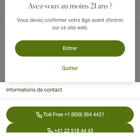
Avez-vous au moins 21 ans ?
Livraison internationale disponible vers le Canada, le Royaume-Uni
et l'Australie !
Vous devez confirmer votre âge avant d'entrer
sur ce site web.
Entrer
Quitter
Informations de contact
Toll Free +1 (850) 364 4421
+41 22 518 44 43