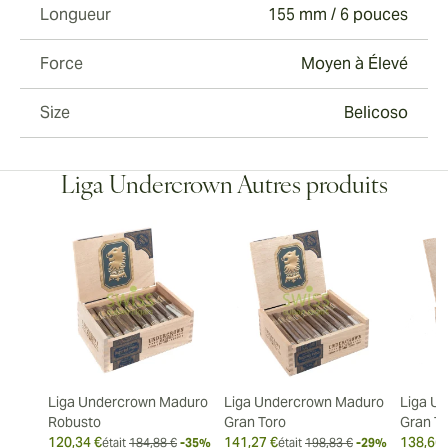
Longueur
155 mm / 6 pouces
Force
Moyen à Élevé
Size
Belicoso
Liga Undercrown Autres produits
Liga Undercrown Maduro
Liga Undercrown Maduro
Liga U
Robusto
Gran Toro
Gran T
120,34 €
141,27 €
138,66 
était
184,88 €
-35%
était
198,83 €
-29%