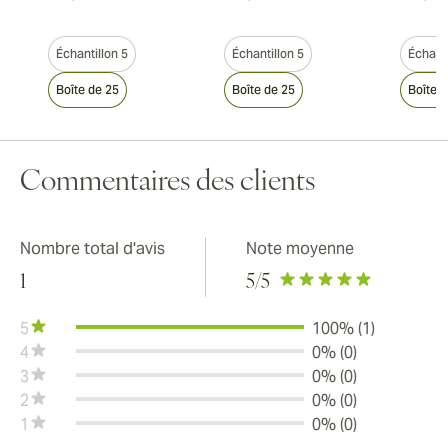
Échantillon 5
Échantillon 5
Échanti
Boîte de 25
Boîte de 25
Boîte 
Commentaires des clients
Nombre total d'avis
Note moyenne
1
5
/5
5
100% (1)
4
0% (0)
3
0% (0)
2
0% (0)
1
0% (0)