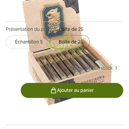
Bague de jauge:
52
Longueur:
155 mm / 6 pouces
1
Commentaires
Présentation du produit:
Boîte de 25
Échantillon 5
Boîte de 25
Disponibilité:
En stock
?
était
206,68 €
138,66 €
Quantité
Ajouter au panier
Fumeur