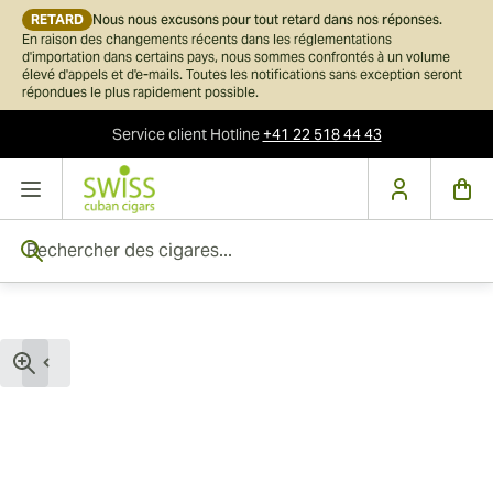
RETARD
Nous nous excusons pour tout retard dans nos réponses.
En raison des changements récents dans les réglementations
d'importation dans certains pays, nous sommes confrontés à un volume
élevé d'appels et d'e-mails. Toutes les notifications sans exception seront
répondues le plus rapidement possible.
Service client
Hotline
+41 22 518 44 43
Skip to Content
Rechercher des cigares...