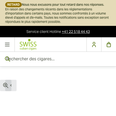
RETARD
Nous nous excusons pour tout retard dans nos réponses.
En raison des changements récents dans les réglementations
d'importation dans certains pays, nous sommes confrontés à un volume
élevé d'appels et d'e-mails. Toutes les notifications sans exception seront
répondues le plus rapidement possible.
Service client
Hotline
+41 22 518 44 43
Skip to Content
Rechercher des cigares...