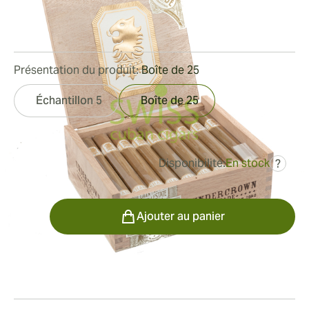
Bague de jauge:
52
Longueur:
155 mm / 6 pouces
0
Commentaires
Présentation du produit:
Boîte de 25
Échantillon 5
Boîte de 25
Disponibilité:
En stock
?
était
187,49 €
138,66 €
Quantité
Ajouter au panier
Fumeur