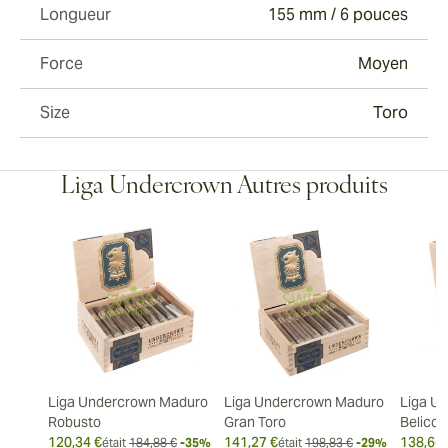
Longueur
155 mm / 6 pouces
Force
Moyen
Size
Toro
Liga Undercrown Autres produits
Liga Undercrown Maduro
Liga Undercrown Maduro
Liga U
Robusto
Gran Toro
Belicos
120,34 €
141,27 €
138,66 
était
184,88 €
-35%
était
198,83 €
-29%