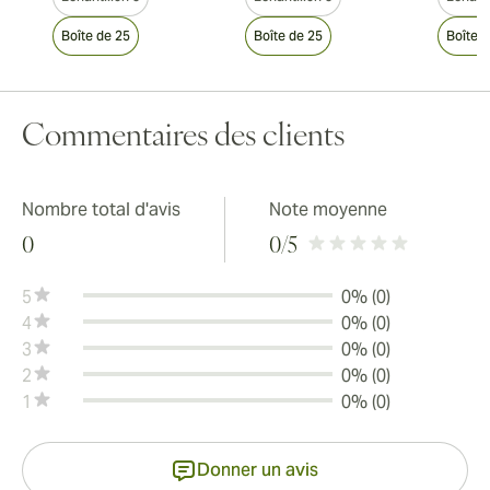
Boîte de 25
Boîte de 25
Boîte 
Commentaires des clients
Nombre total d'avis
Note moyenne
0
0
/5
5
0% (0)
4
0% (0)
3
0% (0)
2
0% (0)
1
0% (0)
Donner un avis