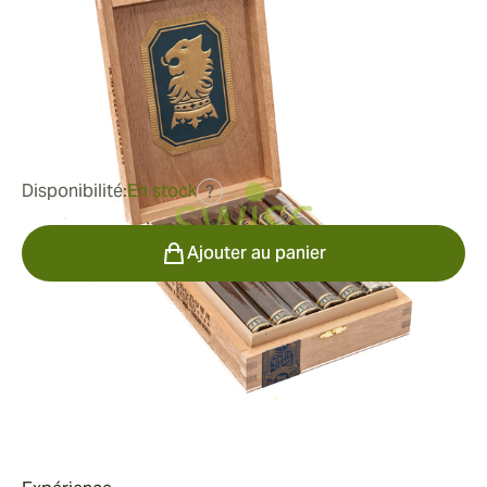
Doble
Bague de jauge:
54
Longueur:
178 mm / 7 pouces
0
Commentaires
92,44 €
était
118,60 €
-22%
Disponibilité:
En stock
?
Quantité
Ajouter au panier
Fumeur
Fumer un Undercrown Maduro Corona Doble
Valeur
L'Undercrown Maduro Corona Doble est un cigare de 7
pouces x 54 fabriqué de manière experte qui fait appel
Valeur du Undercrown Maduro Corona Doble