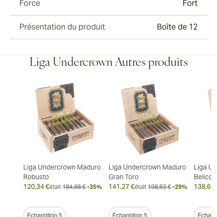
Force
Fort
Présentation du produit
Boîte de 12
Liga Undercrown Autres produits
Liga Undercrown Maduro
Liga Undercrown Maduro
Liga U
Robusto
Gran Toro
Belicos
120,34 €
141,27 €
138,66 
était
184,88 €
-35%
était
198,83 €
-29%
Échantillon 5
Échantillon 5
Échanti