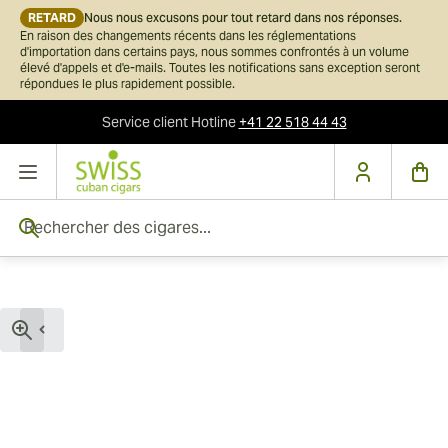
RETARD
Nous nous excusons pour tout retard dans nos réponses.
En raison des changements récents dans les réglementations
d'importation dans certains pays, nous sommes confrontés à un volume
élevé d'appels et d'e-mails. Toutes les notifications sans exception seront
répondues le plus rapidement possible.
Service client
Hotline
+41 22 518 44 43
Skip to Content
Rechercher des cigares...