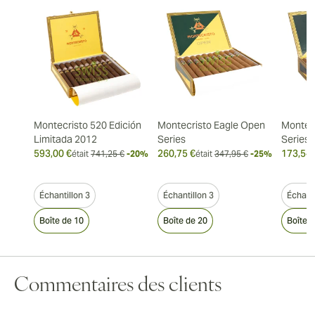
Montecristo 520 Edición
Montecristo Eagle Open
Montec
Limitada 2012
Series
Series
593,00 €
260,75 €
173,54 
était
741,25 €
-20%
était
347,95 €
-25%
Échantillon 3
Échantillon 3
Échanti
Boîte de 10
Boîte de 20
Boîte 
Commentaires des clients