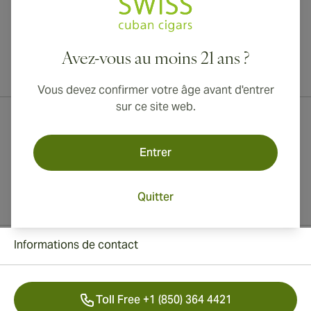
Avez-vous au moins 21 ans ?
Livraison internationale disponible vers le Canada, le Royaume-Uni
et l'Australie !
Vous devez confirmer votre âge avant d'entrer
sur ce site web.
Entrer
Quitter
Informations de contact
Toll Free +1 (850) 364 4421