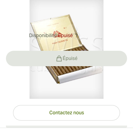
Bague de jauge:
42
Longueur:
165 mm / 6.5 pouces
0
Commentaires
Disponibilité:
Épuisé
?
214,53 €
Épuisé
Vous avez des questions ?
Expertise à portée de clic
Contactez nous