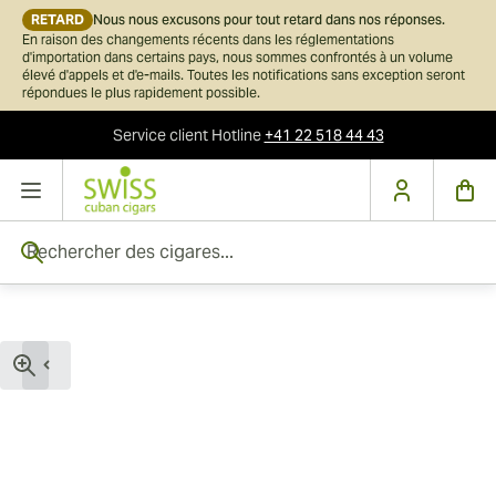
RETARD
Nous nous excusons pour tout retard dans nos réponses.
En raison des changements récents dans les réglementations
d'importation dans certains pays, nous sommes confrontés à un volume
élevé d'appels et d'e-mails. Toutes les notifications sans exception seront
répondues le plus rapidement possible.
Service client
Hotline
+41 22 518 44 43
Skip to Content
Rechercher des cigares...