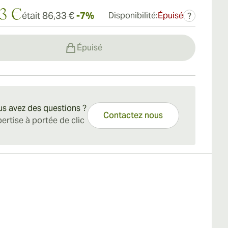
23 €
était
86,33 €
-7%
Disponibilité:
Épuisé
?
Épuisé
s avez des questions ?
Contactez nous
ertise à portée de clic