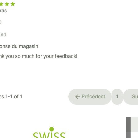
ras
e
and
onse du magasin
nk you so much for your feedback!
les
1
-
1
of
1
Précédent
1
Su
You're cu