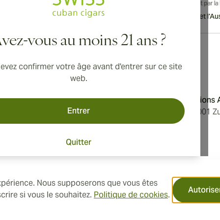
vraison internationale disponible vers le Canada, le Royaume-Uni et l'Aust
vez-vous au moins 21 ans ?
evez confirmer votre âge avant d'entrer sur ce site
Adresse
web.
'utilisation
Aromatica Distributions
Entrer
 confidentialité
Löwenstrasse 20, 8001 Zu
e nous
Switzerland
Quitter
des cookies
 expérience. Nous supposerons que vous êtes
Autorise
rire si vous le souhaitez.
Politique de cookies
.
.