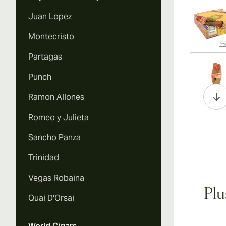
Juan Lopez
Montecristo
Partagas
Vi
Punch
Ramon Allones
Romeo y Julieta
Vi
Sancho Panza
Trinidad
Vegas Robaina
Vi
Plu
Quai D'Orsai