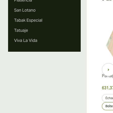
Plasencia
San Lotano
Tabak Especial
Tatuaje
Viva La Vida
Parta
631,3
Échan
Boîte