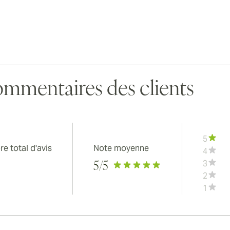
mmentaires des clients
5
e total d'avis
Note moyenne
4
3
5
/5
2
1