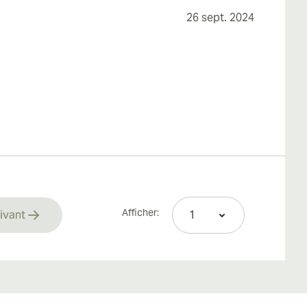
26 sept. 2024
Afficher:
ivant
rrently reading page