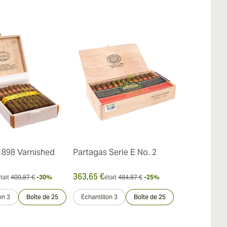
 898 Varnished
Partagas Serie E No. 2
Partagas Ser
363,65 €
320,92 €
tait
409,87 €
-30%
était
484,87 €
-25%
était
on 3
Boîte de 25
Échantillon 3
Boîte de 25
Échantillon 3
Boîte de 25