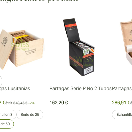
gas Lusitanias
Partagas Serie P No 2 Tubos
Partagas
7 €
162,20 €
286,91 €
était
678,46 €
-7%
é
tillon 3
Boîte de 25
Échantill
 de 50