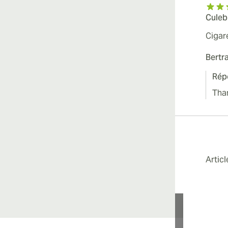
Culeb
Cigar
Bertr
Rép
Tha
Artic