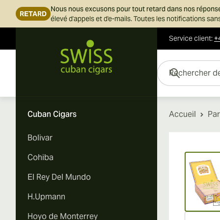
Nous nous excusons pour tout retard dans nos répons
RETARD
élevé d'appels et d'e-mails. Toutes les notifications s
Service client
:
+
Skip to Content
Rechercher des cigar
Cuban Cigars
Accueil
Pa
Bolivar
Vi
Cohiba
El Rey Del Mundo
H.Upmann
Hoyo de Monterrey
Vi