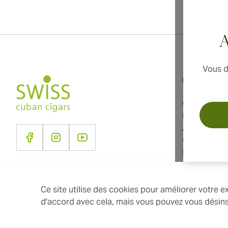
Li
A
Vous d
Informations
Conditions d
Politique de
À propos d
Contact
Paramètres 
Ce site utilise des cookies pour améliorer votre
d'accord avec cela, mais vous pouvez vous désinsc
2026 SwissCubanCigars.fr — Cigar Group. Tous les droits réservés