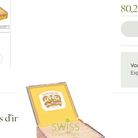
80,
ew larger image
Vou
Exp
ew larger image
ew larger image
s d'informations