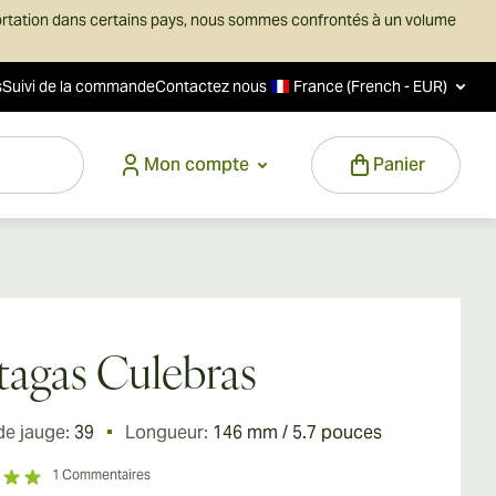
ortation dans certains pays, nous sommes confrontés à un volume
s
Suivi de la commande
Contactez nous
France (French - EUR)
Mon compte
Panier
tagas Culebras
de jauge:
39
Longueur:
146 mm / 5.7 pouces
1
Commentaires