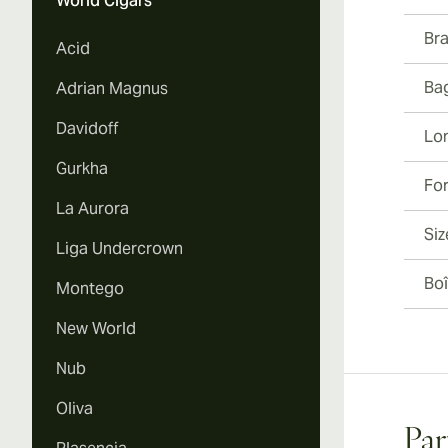
World Cigars
Br
Acid
Ba
Adrian Magnus
Davidoff
Lo
Gurkha
Fo
La Aurora
Siz
Liga Undercrown
Boî
Montego
New World
Nub
Oliva
Par