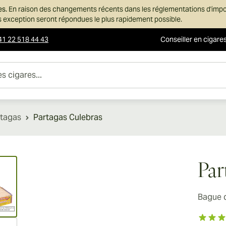
es.
En raison des changements récents dans les réglementations d'imp
ans exception seront répondues le plus rapidement possible.
41 22 518 44 43
Conseiller en cigare
es...
rtagas
Partagas Culebras
ew larger image
Par
Bague 
ew larger image