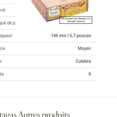
and
Partagas
gue de jauge
39
ngueur
146 mm / 5.7 pouces
rce
Moyen
e
Culebra
te
9
tagas Autres produits