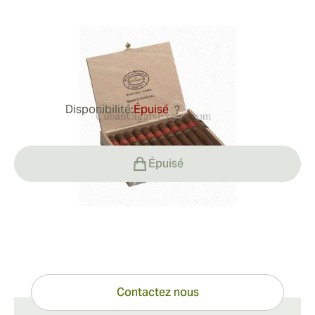
Limitada 2010
Bague de jauge:
50
Longueur:
141 mm / 5.6 pouces
0
Commentaires
Disponibilité:
Épuisé
?
217,14 €
Épuisé
Vous avez des questions ?
Expertise à portée de clic
Contactez nous