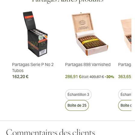
Partagas Serie P No 2
Partagas 898 Varnished
Partagas
Tubos
162,20 €
286,91 €
363,65 €
-7%
était
409,87 €
-30%
Échantillon 3
Échantil
 50
Boîte de 25
Boîte de
Commentaires des clients