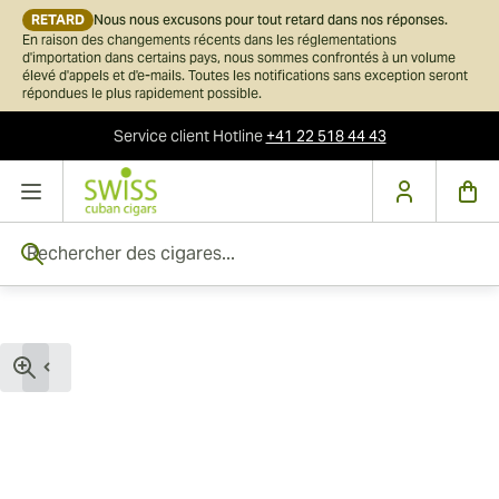
RETARD
Nous nous excusons pour tout retard dans nos réponses.
En raison des changements récents dans les réglementations
d'importation dans certains pays, nous sommes confrontés à un volume
élevé d'appels et d'e-mails. Toutes les notifications sans exception seront
répondues le plus rapidement possible.
Service client
Hotline
+41 22 518 44 43
Skip to Content
Rechercher des cigares...