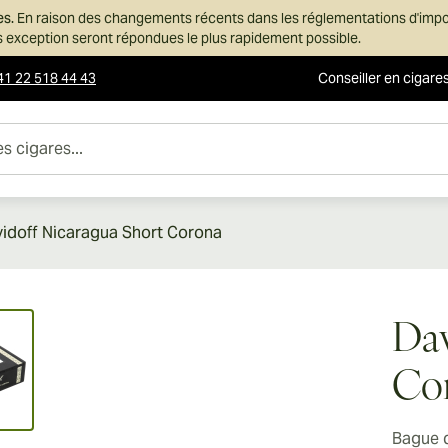
es.
En raison des changements récents dans les réglementations d'imp
ans exception seront répondues le plus rapidement possible.
41 22 518 44 43
Conseiller en cigare
es...
idoff Nicaragua Short Corona
ew larger image
Dav
Co
Bague 