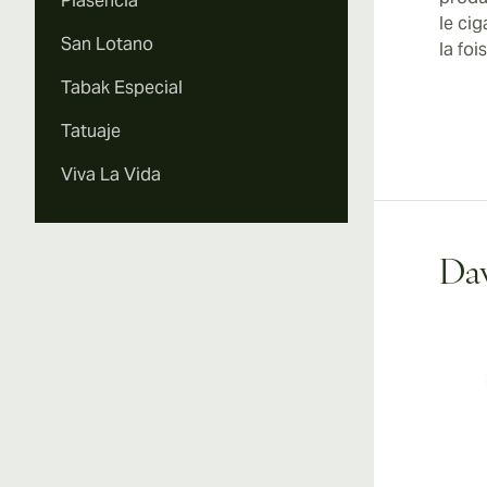
Plasencia
le ci
San Lotano
la foi
Tabak Especial
Tatuaje
Viva La Vida
Dav