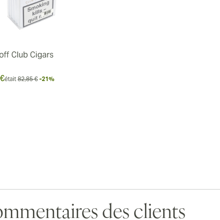
off Club Cigars
 €
était
82,85 €
-21%
mmentaires des clients