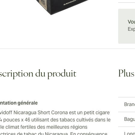
magnifi
Nicarag
Livrais
satisfa
amateur
Davidof
du taba
Vou
Corona 
Exp
single 
cription du produit
Plus
ntation générale
Bran
vidoff Nicaragua Short Corona est un petit cigare
Bagu
¾ pouces x 46 utilisant des tabacs cultivés dans le
 le climat fertiles des meilleures régions
Long
ctrices de tabac du Nicaragua. En conséquence,