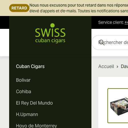
Nous nous excusons pour tout retard dans nos répons
RETARD
élevé d'appels et d'e-mails. Toutes les notifications s
Service client
:
+
Skip to Content
Rechercher des cigar
Cuban Cigars
Accueil
Dav
Bolivar
Vi
Cohiba
El Rey Del Mundo
H.Upmann
Hoyo de Monterrey