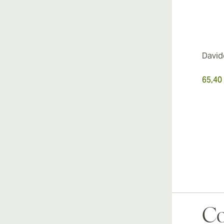
David
65,40
Co