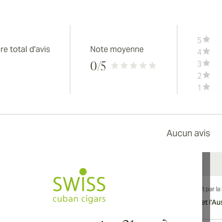
5
e total d'avis
Note moyenne
4
3
0
/5
2
1
Aucun avis
vraison internationale disponible vers le Canada, le Royaume-Uni et l'Aust