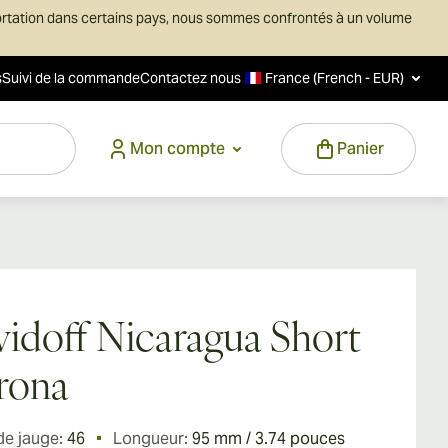
ortation dans certains pays, nous sommes confrontés à un volume
s
Suivi de la commande
Contactez nous
France (French - EUR)
Mon compte
Panier
idoff Nicaragua Short
rona
de jauge:
46
Longueur:
95 mm / 3.74 pouces