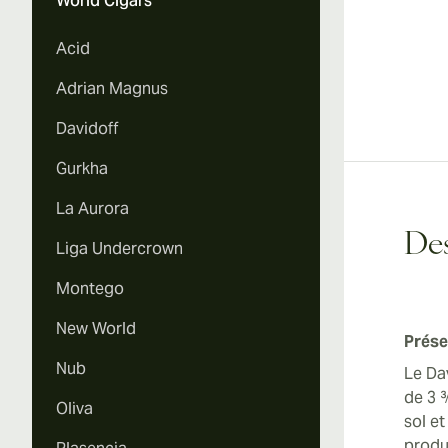
World Cigars
Acid
Adrian Magnus
Davidoff
Gurkha
La Aurora
Des
Liga Undercrown
Montego
New World
Prése
Nub
Le Da
de 3 
Oliva
sol et
produ