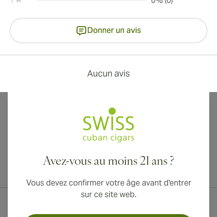
1
0% (0)
Donner un avis
Aucun avis
Avez-vous au moins 21 ans ?
Livraison internationale disponible vers le Canada, le Royaume-Uni
et l'Australie !
Vous devez confirmer votre âge avant d'entrer
sur ce site web.