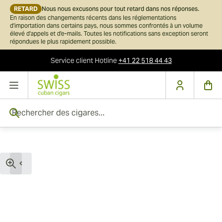
RETARD
Nous nous excusons pour tout retard dans nos réponses.
En raison des changements récents dans les réglementations
d'importation dans certains pays, nous sommes confrontés à un volume
élevé d'appels et d'e-mails. Toutes les notifications sans exception seront
répondues le plus rapidement possible.
Service client
Hotline
+41 22 518 44 43
Skip to Content
Rechercher des cigares...