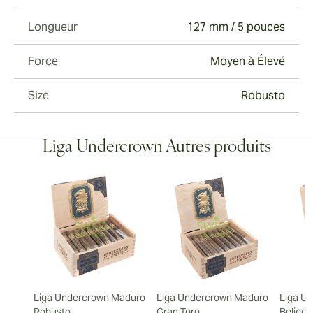
Longueur
127 mm / 5 pouces
Force
Moyen à Élevé
Size
Robusto
Liga Undercrown Autres produits
Liga Undercrown Maduro
Liga Undercrown Maduro
Liga U
Robusto
Gran Toro
Belicos