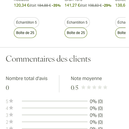
120,34 €
141,27 €
138,66 
était
184,88 €
-35%
était
198,83 €
-29%
Échantillon 5
Échantillon 5
Échanti
Boîte de 25
Boîte de 25
Boîte 
Commentaires des clients
Nombre total d'avis
Note moyenne
0
0
/5
5
0% (0)
4
0% (0)
3
0% (0)
2
0% (0)