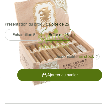
Bague de jauge:
54
Longueur:
127 mm / 5 pouces
0
Commentaires
Présentation du produit:
Boîte de 25
Échantillon 5
Boîte de 25
Disponibilité:
En stock
?
était
184,88 €
120,34 €
Quantité
Ajouter au panier
Fumeur