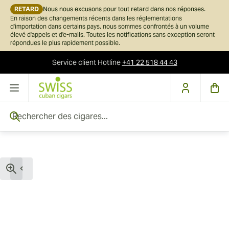
RETARD
Nous nous excusons pour tout retard dans nos réponses.
En raison des changements récents dans les réglementations
d'importation dans certains pays, nous sommes confrontés à un volume
élevé d'appels et d'e-mails. Toutes les notifications sans exception seront
répondues le plus rapidement possible.
Service client
Hotline
+41 22 518 44 43
Skip to Content
Rechercher des cigares...