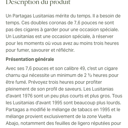
sérieusement améliorer votre jeu, c'est le bon.
Description du produit
D'autres cigares Partagas présentent des notes
audacieuses et riches, à partir de bâtons plus courts et
Un Partagas Lusitanias mérite du temps. Il a besoin de
plus épais. Les Lusitanias sont doux et délicats, bien
temps. Ces doubles coronas de 7,6 pouces ne sont
que certains millésimes soient plus proches de la zone
pas des cigares à garder pour une occasion spéciale.
de force moyenne. Charger uniformément le pied puis
Un Lusitanias est une occasion spéciale, à réserver
tirer quelques bouffées. Puis deux autres.
pour les moments où vous avez au moins trois heures
Maintenant la magie opère. Notes de peigne à miel et
pour fumer, savourer et réfléchir.
de fruits jaunes. Résine et pâte à tarte. Cannelle et
Présentation générale
ensuite une lente prise de contrôle aromatique par des
Avec ses 7,6 pouces et son calibre 49, c'est un cigare
couches d'épices.
charnu qui nécessite un minimum de 2 ½ heures pour
Complexité et équilibre au cours du deuxième tiers
être fumé. Prévoyez trois heures pour profiter
Maintenu par le chocolat et le caramel sous-jacents,
pleinement de son profil de saveurs. Les Lusitanias
une vibrance de notes plus épicées et poivrées infuse
d'avant 1976 sont un peu plus courts et plus gros. Tous
lentement dans votre palais. Prenez votre temps.
les Lusitanias d'avant 1995 sont beaucoup plus lourds.
Surveillez la combustion - comme avec tout double
Partagas a modifié le mélange de tabacs en 1995 et le
corona roulé à la main, il peut y avoir des
mélange provient exclusivement de la zone Vuelta
incohérences. Certains millésimes présentent des
Abajo, notamment des feuilles de ligero réputées pour