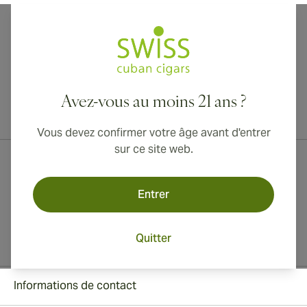
Avez-vous au moins 21 ans ?
Livraison internationale disponible vers le Canada, le Royaume-Uni
et l'Australie !
Vous devez confirmer votre âge avant d'entrer
sur ce site web.
Entrer
Quitter
Informations de contact