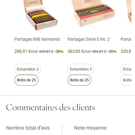
Partagas 898 Varnished
Partagas Serie E No. 2
Partaga
286,91 €
363,65 €
320,92 
était
409,87 €
-30%
était
484,87 €
-25%
Échantillon 3
Échantillon 3
Échanti
Boîte de 25
Boîte de 25
Boîte 
Commentaires des clients
Nombre total d'avis
Note moyenne