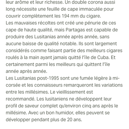
notes plus sucrées, d'autres développent davantage
leur arôme et leur richesse. Un double corona aussi
d'arômes de cacao et d'amande. Tous ces cigares
long nécessite une feuille de cape immaculée pour
offrent des notes de miel qui deviennent plus
couvrir complètement les 194 mm du cigare.
importantes après deux ou trois heures.
Les mauvaises récoltes ont créé une pénurie de ces
cape de haute qualité, mais Partagas est capable de
Dernier tiers
produire des Lusitanias année après année, sans
C'est une fumée veloutée jusqu'au bout, si le cigare est
aucune baisse de qualité notable. Ils sont largement
assez vieux. Les Lusitanias plus jeunes, âgés de moins
considérés comme faisant partie des meilleurs cigares
de cinq ans, peuvent devenir un peu trop puissants
roulés à la main ayant jamais quitté l'île de Cuba. Et
dans le dernier tiers, perdant ainsi certaines des
certainement parmi les meilleurs qui quittent l'île
caractéristiques douces et mielleuses qui ont été
année après année.
développées. Les Partagas Lusitanias s'adoucissent
Les Lusitanias post-1995 sont une fumée légère à mi-
avec l'âge et c'est vraiment dans le dernier tiers que
corsée et les connaisseurs remarqueront les variations
l'on peut goûter le vieillissement.
entre les millésimes. Le vieillissement est
recommandé. Les lusitaniens ne développent leur
profil de saveur complet qu'environ cinq ans après le
millésime. Avec un bon humidor, elles peuvent se
développer pendant plus de 20 ans.