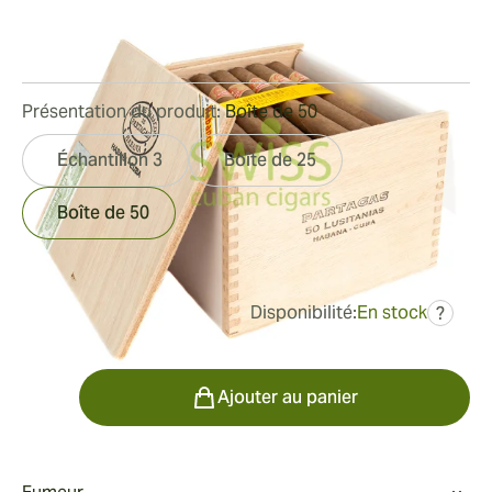
Bague de jauge:
49
Longueur:
194 mm / 7.6 pouces
6
Commentaires
Présentation du produit:
Boîte de 50
Échantillon 3
Boîte de 25
Boîte de 50
Disponibilité:
En stock
?
était
678,46 €
631,37 €
Quantité
Ajouter au panier