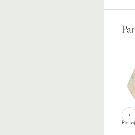
Par
Parta