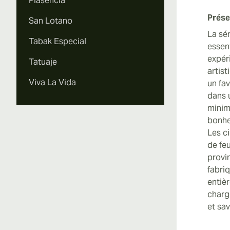
Plasencia
Prése
San Lotano
La sé
Tabak Especial
essen
expér
Tatuaje
artis
Viva La Vida
un fav
dans 
minim
bonhe
Les c
de fe
provi
fabriq
entiè
charg
et sa