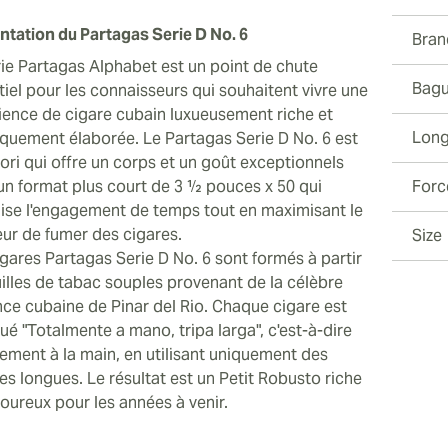
ntation du Partagas Serie D No. 6
Bran
rie Partagas Alphabet est un point de chute
Bagu
tiel pour les connaisseurs qui souhaitent vivre une
ience de cigare cubain luxueusement riche et
Long
tiquement élaborée. Le Partagas Serie D No. 6 est
ori qui offre un corps et un goût exceptionnels
un format plus court de 3 ½ pouces x 50 qui
Forc
ise l'engagement de temps tout en maximisant le
ur de fumer des cigares.
Size
igares Partagas Serie D No. 6 sont formés à partir
uilles de tabac souples provenant de la célèbre
nce cubaine de Pinar del Rio. Chaque cigare est
ué "Totalmente a mano, tripa larga", c'est-à-dire
rement à la main, en utilisant uniquement des
es longues. Le résultat est un Petit Robusto riche
voureux pour les années à venir.