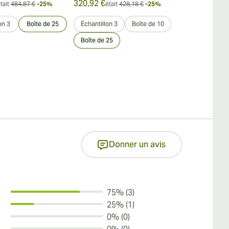
320,92 €
281,68 €
tait
484,87 €
-25%
était
428,18 €
-25%
était
on 3
Boîte de 25
Échantillon 3
Boîte de 10
Échantillon 3
Boîte de 25
Donner un avis
75% (3)
25% (1)
0% (0)