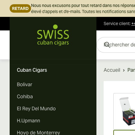
Nous nous excusons pour tout retard dans nos répons
RETARD
élevé d'appels et d'e-mails. Toutes les notifications s
Service client
:
+
Skip to Content
Rechercher des cigar
Cuban Cigars
Accueil
Par
Bolivar
Vi
Cohiba
El Rey Del Mundo
H.Upmann
Hoyo de Monterrey
Vi