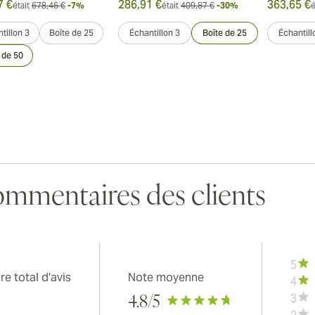
7 €
286,91 €
363,65 €
était
678,46 €
-7%
était
409,87 €
-30%
é
tillon 3
Boîte de 25
Échantillon 3
Boîte de 25
Échantill
 de 50
mmentaires des clients
5
e total d'avis
Note moyenne
4
3
4.8
/5