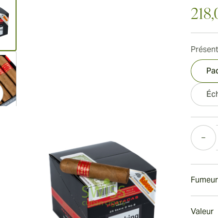
218,
Présent
ew larger image
Pa
Éch
ew larger image
Quantité
ew larger image
Fumeur
Fumer u
Valeur