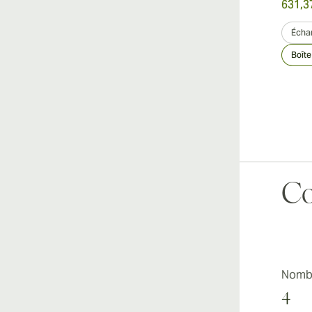
631,3
Échan
Boîte
Co
Nombr
4