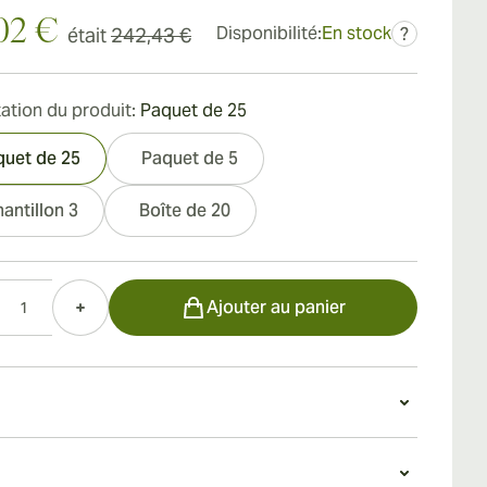
02 €
Disponibilité:
En stock
était
242,43 €
?
ation du produit:
Paquet de 25
quet de 25
Paquet de 5
antillon 3
Boîte de 20
Ajouter au panier
n Partagas Serie D No. 6