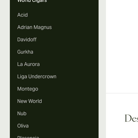
World Cigars
Vi
Acid
Adrian Magnus
Davidoff
Vi
Gurkha
La Aurora
Liga Undercrown
Montego
New World
Nub
Des
Oliva