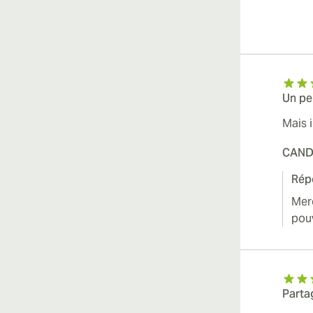
Un pe
Mais i
CAND
Rép
Merc
pouv
Parta