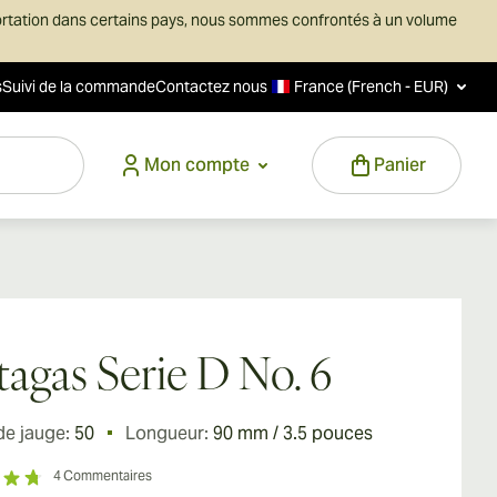
ortation dans certains pays, nous sommes confrontés à un volume
s
Suivi de la commande
Contactez nous
France (French - EUR)
Mon compte
Panier
tagas Serie D No. 6
de jauge:
50
Longueur:
90 mm / 3.5 pouces
4
Commentaires