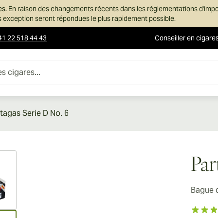
es.
En raison des changements récents dans les réglementations d'imp
ans exception seront répondues le plus rapidement possible.
41 22 518 44 43
Conseiller en cigare
es...
tagas Serie D No. 6
ew larger image
Par
Bague 
ew larger image