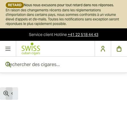
RETARD
Nous nous excusons pour tout retard dans nos réponses.
En raison des changements récents dans les réglementations
d'importation dans certains pays, nous sommes confrontés à un volume
élevé d'appels et d'e-mails. Toutes les notifications sans exception seront
répondues le plus rapidement possible.
Service client
Hotline
+41 22 518 44 43
Skip to Content
Rechercher des cigares...