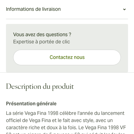
valeur exceptionnelle qu'ils offrent. Bien qu'un peu plus
moyenne à forte. De douces touches d'agrumes et de
Expérience
Informations de livraison
élevé que ses homologues originaux, le Vega Fina 1998
caramel complètent les notes prononcées de terre, de
Avec des tabacs âgés de 3 à 4 ans qui offrent une
VF 52 offre une expérience de cigare pleinement
cuir et de café.
pléthore de saveurs satisfaisantes, le Vega Fina 1998
Livraison standard en 15 à 45 jours.
satisfaisante à un prix très intéressant.
VF 52 est une option douce et fiable que tout amateur
Vous avez des questions ?
de cigares peut apprécier. À savourer à tout moment
Expertise à portée de clic
avec votre café préféré.
Contactez nous
Description du produit
Présentation générale
La série Vega Fina 1998 célèbre l'année du lancement
officiel de Vega Fina et le fait avec style, avec un
caractère riche et doux à la fois. Le Vega Fina 1998 VF