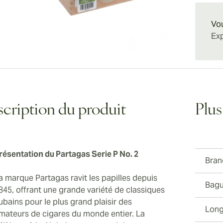
gagnant
une exp
rehauss
et sa f
connais
notes a
Vou
sophist
amateur
l'aventu
Exp
pas seu
alternat
médiati
trouver
meilleu
savoure
single 
cription du produit
Plus
résentation du Partagas Serie P No. 2
Bran
a marque Partagas ravit les papilles depuis
Bagu
845, offrant une grande variété de classiques
ubains pour le plus grand plaisir des
Long
mateurs de cigares du monde entier. La