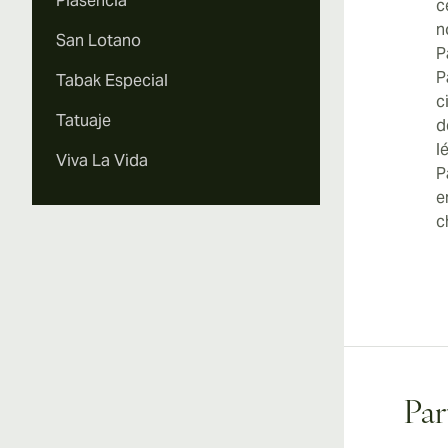
Plasencia
c
n
San Lotano
P
P
Tabak Especial
c
Tatuaje
d
l
Viva La Vida
P
e
c
Par