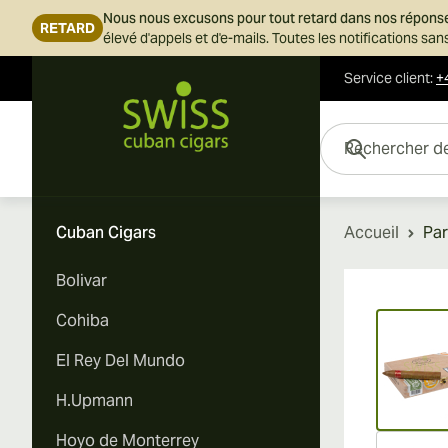
Nous nous excusons pour tout retard dans nos répons
RETARD
élevé d'appels et d'e-mails. Toutes les notifications s
Service client
:
+
Skip to Content
Rechercher des cigar
Cuban Cigars
Accueil
Par
Bolivar
Vi
Cohiba
El Rey Del Mundo
H.Upmann
Hoyo de Monterrey
Vi