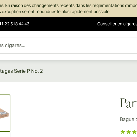
es.
En raison des changements récents dans les réglementations d'imp
ans exception seront répondues le plus rapidement possible.
41 22 518 44 43
Conseiller en cigare
es...
tagas Serie P No. 2
ew larger image
Par
Bague 
ew larger image