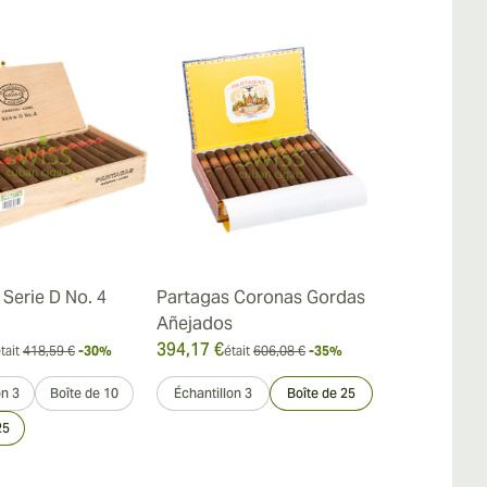
Serie D No. 4
Partagas Coronas Gordas
Partagas Ser
Añejados
(Edición Lim
394,17 €
564,22 €
tait
418,59 €
-30%
était
606,08 €
-35%
était
on 3
Boîte de 10
Échantillon 3
Boîte de 25
Échantillon 3
25