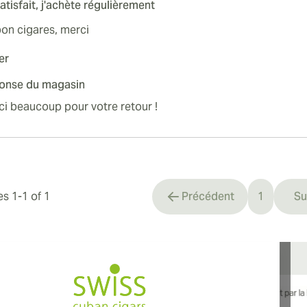
atisfait, j'achète régulièrement
bon cigares, merci
er
onse du magasin
i beaucoup pour votre retour !
les
1
-
1
of
1
Précédent
1
Su
You're cu