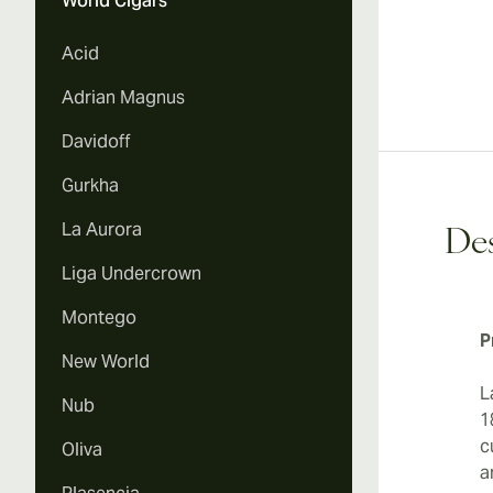
World Cigars
Acid
Adrian Magnus
Davidoff
Gurkha
La Aurora
Des
Liga Undercrown
Montego
P
New World
L
Nub
1
c
Oliva
a