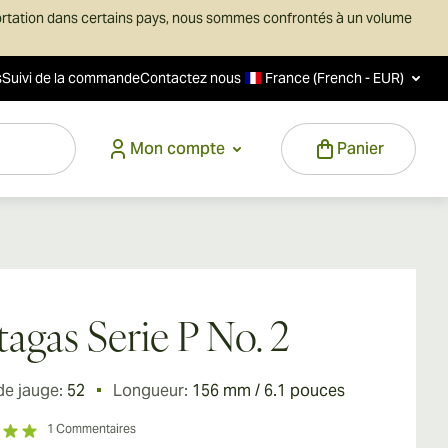
ortation dans certains pays, nous sommes confrontés à un volume
s
Suivi de la commande
Contactez nous
France (French - EUR)
Mon compte
Panier
tagas Serie P No. 2
de jauge:
52
Longueur:
156 mm / 6.1 pouces
1
Commentaires