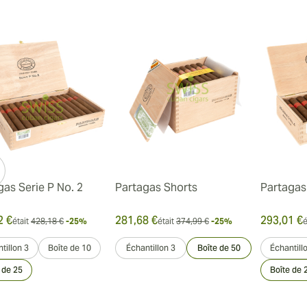
gas Serie P No. 2
Partagas Shorts
Partagas 
2 €
281,68 €
293,01 €
était
428,18 €
-25%
était
374,99 €
-25%
é
tillon 3
Boîte de 10
Échantillon 3
Boîte de 50
Échantill
 de 25
Boîte de 