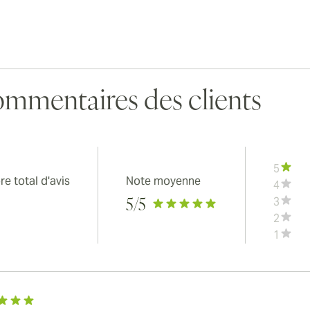
mmentaires des clients
5
e total d'avis
Note moyenne
4
3
5
/5
2
1