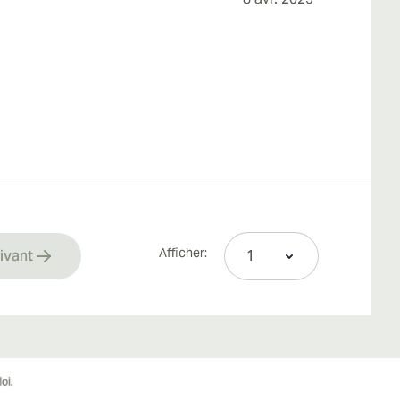
Afficher:
ivant
rrently reading page