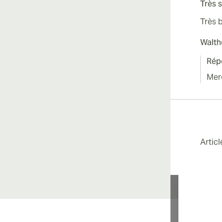
Très s
Très 
Walth
Rép
Merc
Artic