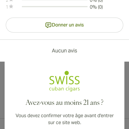
2
0% (0)
1
0% (0)
Donner un avis
Aucun avis
Avez-vous au moins 21 ans ?
Livraison internationale disponible vers le Canada, le Royaume-Uni
et l'Australie !
Vous devez confirmer votre âge avant d'entrer
sur ce site web.