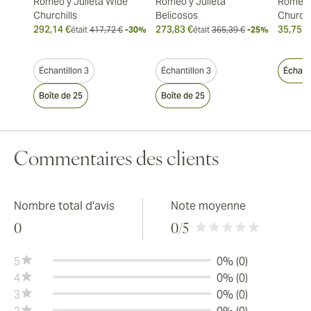
Romeo y Julieta Wide
Romeo y Julieta
Romeo y
Churchills
Belicosos
Churchi
292,14 €
273,83 €
35,75 €
était
417,72 €
-30%
était
365,39 €
-25%
Échantillon 3
Échantillon 3
Échanti
Boîte de 25
Boîte de 25
Commentaires des clients
Nombre total d'avis
Note moyenne
0
0
/5
5
0% (0)
4
0% (0)
3
0% (0)