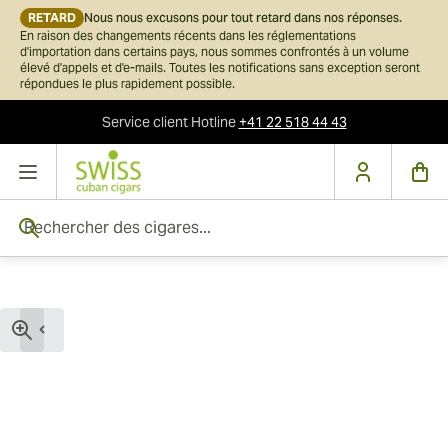
RETARD
Nous nous excusons pour tout retard dans nos réponses.
En raison des changements récents dans les réglementations
d'importation dans certains pays, nous sommes confrontés à un volume
élevé d'appels et d'e-mails. Toutes les notifications sans exception seront
répondues le plus rapidement possible.
Service client
Hotline
+41 22 518 44 43
Skip to Content
Rechercher des cigares...