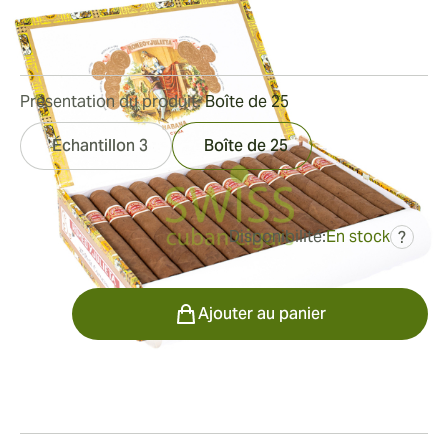
Bague de jauge:
42
Longueur:
129 mm / 5.1 pouces
0
Commentaires
Présentation du produit:
Boîte de 25
Échantillon 3
Boîte de 25
Disponibilité:
En stock
?
était
191,85 €
153,48 €
Quantité
Ajouter au panier
Fumeur