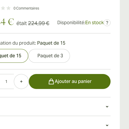
0
Commentaires
84 €
Disponibilité:
En stock
était
224,99 €
?
ation du produit:
Paquet de 15
quet de 15
Paquet de 3
Ajouter au panier
n Romeo y Julieta Short Churchills Tubos
eo y Julieta Short Churchills Tubos sont conçus