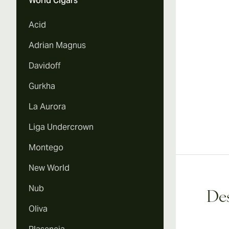
World Cigars
Acid
Adrian Magnus
Davidoff
Gurkha
La Aurora
Liga Undercrown
Montego
New World
Nub
Des
Oliva