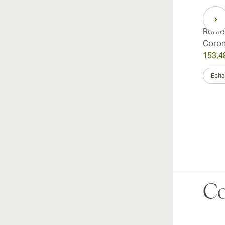
Romeo
Coro
153,4
Échan
Co