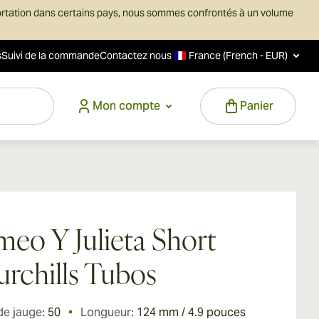
ortation dans certains pays, nous sommes confrontés à un volume
s
Suivi de la commande
Contactez nous
France (French - EUR)
Mon compte
Panier
eo Y Julieta Short
rchills Tubos
de jauge:
50
Longueur:
124 mm / 4.9 pouces