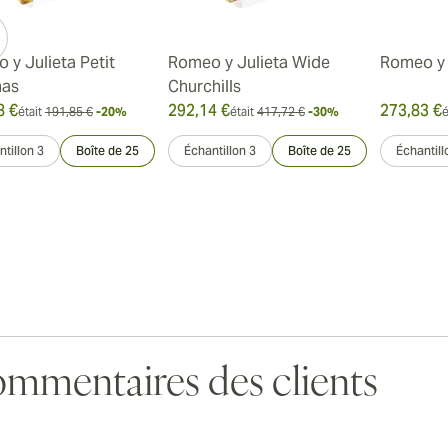
 y Julieta Petit
Romeo y Julieta Wide
Romeo y 
nas
Churchills
8 €
292,14 €
273,83 €
était
191,85 €
-20%
était
417,72 €
-30%
é
tillon 3
Boîte de 25
Échantillon 3
Boîte de 25
Échantill
mmentaires des clients