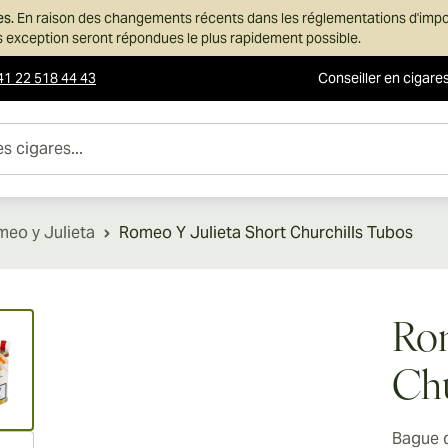
es.
En raison des changements récents dans les réglementations d'imp
ans exception seront répondues le plus rapidement possible.
41 22 518 44 43
Conseiller en cigare
es...
eo y Julieta
Romeo Y Julieta Short Churchills Tubos
ew larger image
Rom
Chu
Bague 
ew larger image