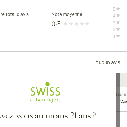
5
e total d'avis
Note moyenne
4
3
0
/5
2
1
Aucun avis
vraison internationale disponible vers le Canada, le Royaume-Uni et l'Aust
vez-vous au moins 21 ans ?