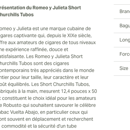
résentation du Romeo y Julieta Short
Bran
hurchills Tubos
Bagu
omeo y Julieta est une marque cubaine de
igares captivante qui, depuis le XIXe siècle,
Long
ffre aux amateurs de cigares de tous niveaux
ne expérience raffinée, douce et
Forc
atisfaisante. Les Romeo y Julieta Short
hurchills Tubos sont des cigares
Size
ontemporains très appréciés dans le monde
ntier pour leur taille, leur caractère et leur
oût équilibrés. Les Short Churchills Tubos,
abriqués à la main, mesurent 12,4 pouces x 50
t constituent le choix idéal pour les amateurs
e Robusto qui souhaitent savourer le célèbre
abac Vuelta Abajo, en particulier ceux qui
ont souvent en déplacement et recherchent
a commodité et la sécurité d'un tube