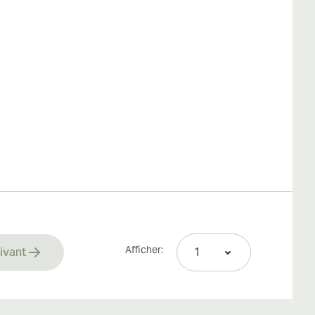
Afficher:
ivant
rrently reading page