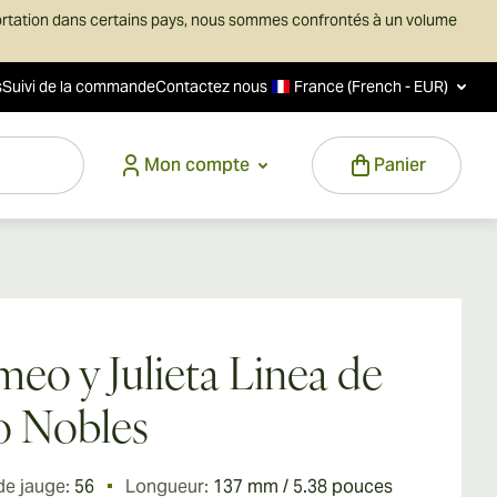
ortation dans certains pays, nous sommes confrontés à un volume
s
Suivi de la commande
Contactez nous
France (French - EUR)
Mon compte
Panier
eo y Julieta Linea de
o Nobles
de jauge:
56
Longueur:
137 mm / 5.38 pouces