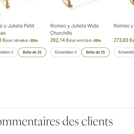
 y Julieta Petit
Romeo y Julieta Wide
Romeo y 
nas
Churchills
8 €
292,14 €
273,83 €
était
191,85 €
-20%
était
417,72 €
-30%
é
tillon 3
Boîte de 25
Échantillon 3
Boîte de 25
Échantill
mmentaires des clients