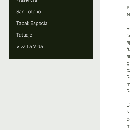
Plasencia
P
San Lotano
N
Tabak Especial
R
Tatuaje
c
a
Viva La Vida
f
a
g
c
R
m
R
L
N
d
m