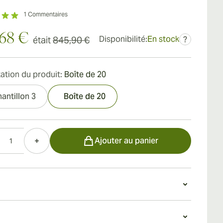
1
Commentaires
,68 €
Disponibilité:
En stock
était
845,90 €
?
ation du produit:
Boîte de 20
antillon 3
Boîte de 20
Ajouter au panier
n Romeo y Julieta Linea de Oro Nobles
o y Julieta Linea de Oro Nobles est un cigare