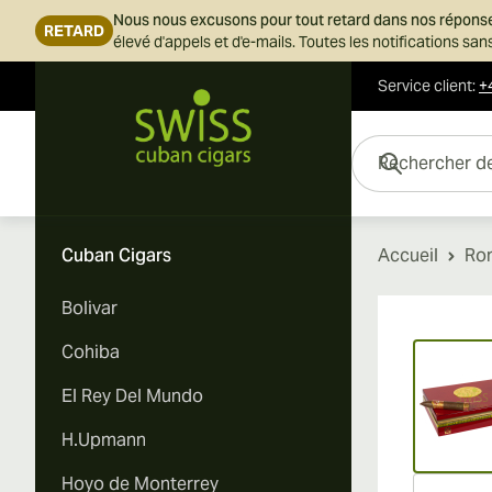
Nous nous excusons pour tout retard dans nos répons
RETARD
élevé d'appels et d'e-mails. Toutes les notifications s
Service client
:
+
Skip to Content
Rechercher des cigar
Cuban Cigars
Accueil
Rom
Bolivar
Vi
Cohiba
El Rey Del Mundo
H.Upmann
Hoyo de Monterrey
Vi