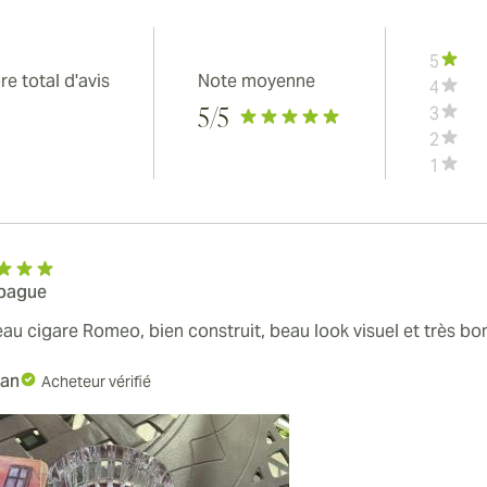
5
e total d'avis
Note moyenne
4
3
5
/5
2
1
 bague
au cigare Romeo, bien construit, beau look visuel et très bon
han
Acheteur vérifié