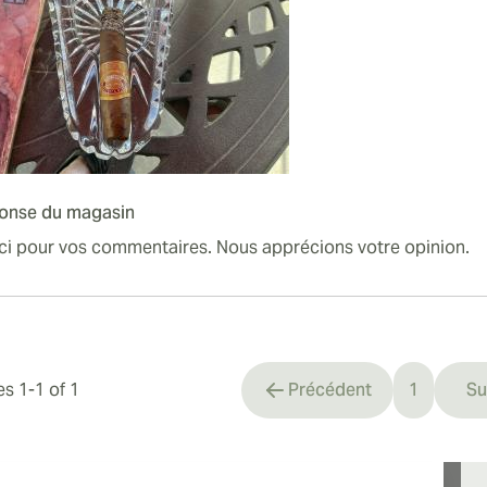
onse du magasin
ci pour vos commentaires. Nous apprécions votre opinion.
les
1
-
1
of
1
Précédent
1
Su
You're cu