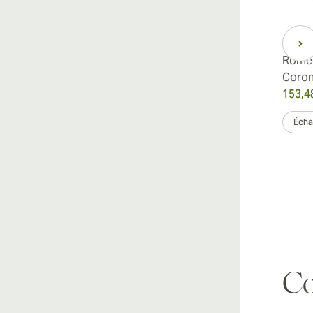
Romeo
Coro
153,4
Échan
Co