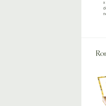
x
d
n
Rom