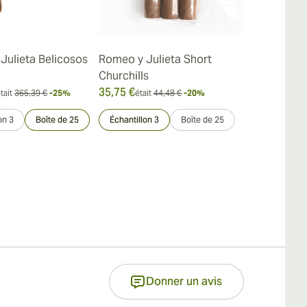
Julieta Belicosos
Romeo y Julieta Short
Romeo y Juli
Churchills
35,75 €
337,49 €
tait
365,39 €
-25%
était
44,48 €
-20%
était
on 3
Boîte de 25
Échantillon 3
Boîte de 25
Échantillon 3
Donner un avis