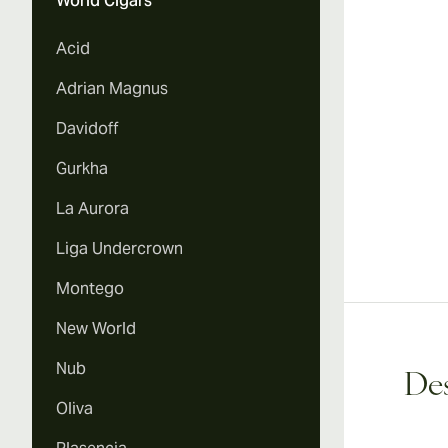
World Cigars
Acid
Adrian Magnus
Davidoff
Gurkha
La Aurora
Liga Undercrown
Montego
New World
Nub
Des
Oliva