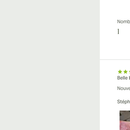
Nombr
1
Belle
Nouve
Stép