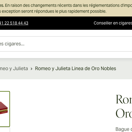
es.
En raison des changements récents dans les réglementations d'imp
ans exception seront répondues le plus rapidement possible.
41 22 518 44 43
Conseiller en cigare
es...
eo y Julieta
Romeo y Julieta Linea de Oro Nobles
ew larger image
Rom
Or
Bague 
ew larger image