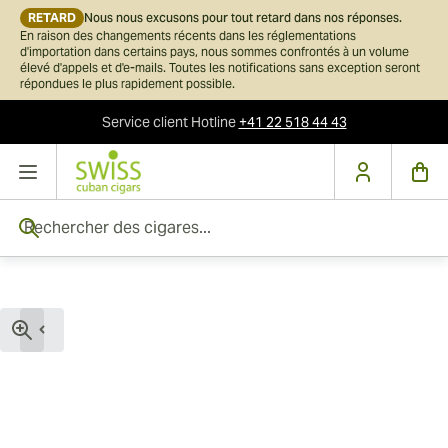
RETARD
Nous nous excusons pour tout retard dans nos réponses.
En raison des changements récents dans les réglementations
d'importation dans certains pays, nous sommes confrontés à un volume
élevé d'appels et d'e-mails. Toutes les notifications sans exception seront
répondues le plus rapidement possible.
Service client
Hotline
+41 22 518 44 43
Skip to Content
Rechercher des cigares...