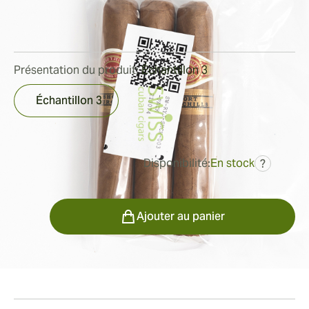
Bague de jauge:
50
Longueur:
124 mm / 4.9 pouces
3
Commentaires
Présentation du produit:
Échantillon 3
Échantillon 3
Disponibilité:
En stock
?
était
44,48 €
35,75 €
Quantité
Ajouter au panier
Fumeur