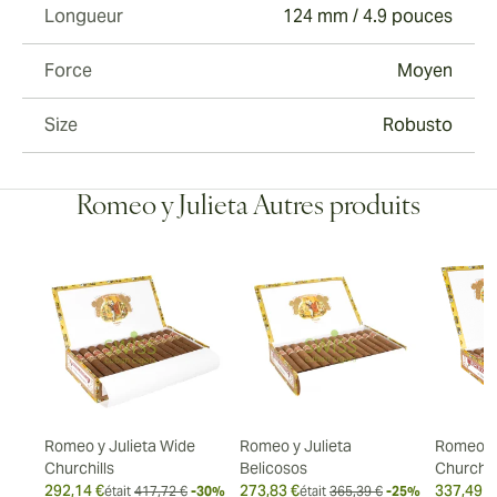
Longueur
124 mm / 4.9 pouces
Force
Moyen
Size
Robusto
Romeo y Julieta Autres produits
Romeo y Julieta Wide
Romeo y Julieta
Romeo y 
Churchills
Belicosos
Churchil
292,14 €
273,83 €
337,49 €
-20%
était
417,72 €
-30%
était
365,39 €
-25%