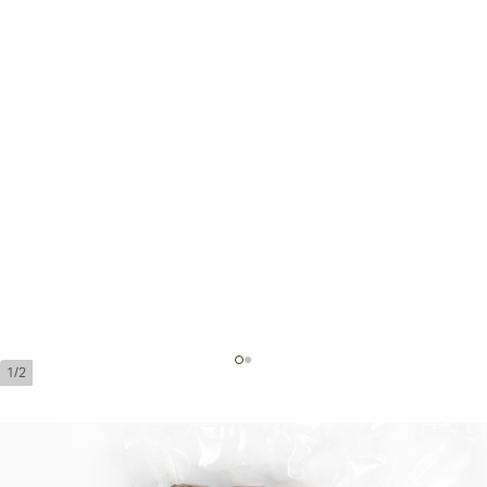
1/2
Romeo y Julieta Short Churchills