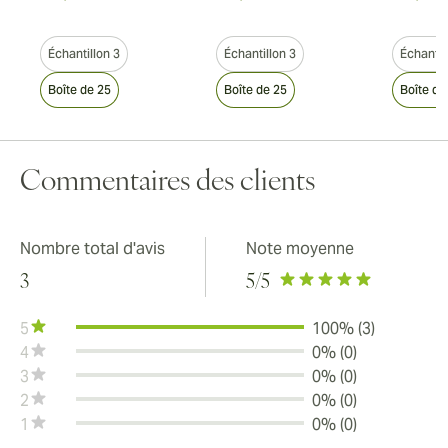
Échantillon 3
Échantillon 3
Échantil
Boîte de 25
Boîte de 25
Boîte de
Commentaires des clients
Nombre total d'avis
Note moyenne
3
5
/5
5
100% (3)
4
0% (0)
3
0% (0)
2
0% (0)
1
0% (0)