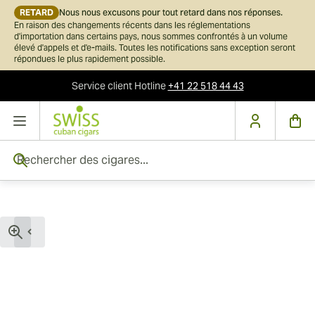
RETARD
Nous nous excusons pour tout retard dans nos réponses.
En raison des changements récents dans les réglementations
d'importation dans certains pays, nous sommes confrontés à un volume
élevé d'appels et d'e-mails. Toutes les notifications sans exception seront
répondues le plus rapidement possible.
Service client
Hotline
+41 22 518 44 43
Skip to Content
Rechercher des cigares...