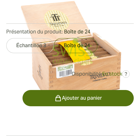
Bague de jauge:
44
Longueur:
132 mm / 5.2 pouces
3
Commentaires
Présentation du produit:
Boîte de 24
Échantillon 3
Boîte de 24
Disponibilité:
En stock
?
était
654,05 €
360,16 €
Quantité
Ajouter au panier
Fumeur