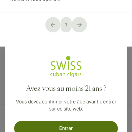
1
You're currently reading page
Avez-vous au moins 21 ans ?
Livraison internationale disponible vers le Canada, le Royaume-Uni
et l'Australie !
Vous devez confirmer votre âge avant d'entrer
sur ce site web.
Entrer