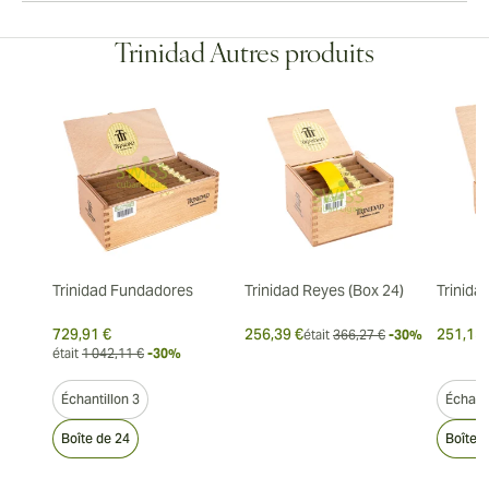
Trinidad Autres produits
Trinidad Fundadores
Trinidad Reyes (Box 24)
Trinidad
729,91 €
256,39 €
251,15 
était
366,27 €
-30%
était
1 042,11 €
-30%
Échantillon 3
Échanti
Boîte de 24
Boîte 