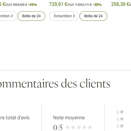
6 €
729,91 €
256,39 €
était
654,05 €
-45%
était
1 042,11 €
-30%
é
tillon 3
Boîte de 24
Échantillon 3
Boîte de 24
mmentaires des clients
5
e total d'avis
Note moyenne
4
3
0
/5