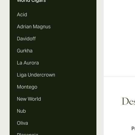
World Cigars
Acid
Adrian Magnus
Davidoff
Gurkha
La Aurora
Liga Undercrown
Montego
New World
Des
Nub
Oliva
P