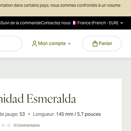
ortation dans certains pays, nous sommes confrontés à un volume
s
Suivi de la commande
Contactez nous
France (French - EUR)
Mon compte
Panier
nidad Esmeralda
de jauge:
53
Longueur:
145 mm / 5.7 pouces
0
Commentaires