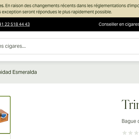
es.
En raison des changements récents dans les réglementations d'imp
ans exception seront répondues le plus rapidement possible.
41 22 518 44 43
Conseiller en cigare
es...
nidad Esmeralda
ew larger image
Tri
Bague 
ew larger image