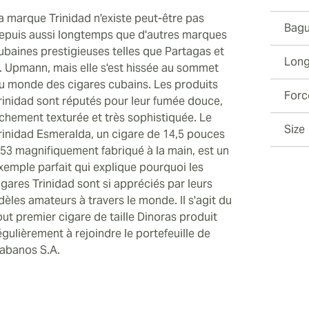
a marque Trinidad n'existe peut-être pas
Bagu
epuis aussi longtemps que d'autres marques
ubaines prestigieuses telles que Partagas et
Long
. Upmann, mais elle s'est hissée au sommet
u monde des cigares cubains. Les produits
Forc
rinidad sont réputés pour leur fumée douce,
ichement texturée et très sophistiquée. Le
Size
rinidad Esmeralda, un cigare de 14,5 pouces
 53 magnifiquement fabriqué à la main, est un
xemple parfait qui explique pourquoi les
igares Trinidad sont si appréciés par leurs
idèles amateurs à travers le monde. Il s'agit du
out premier cigare de taille Dinoras produit
égulièrement à rejoindre le portefeuille de
abanos S.A.