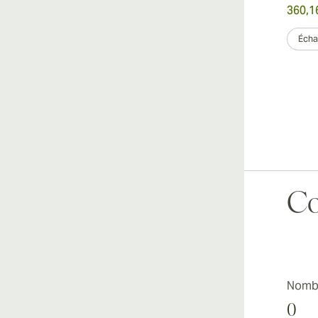
360,1
Échan
Co
Nombr
0