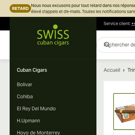
Nous nous excusons pour tout retard dans nos répons
RETARD
élevé d'appels et d'e-mails. Toutes les notifications s
Service client
:
+
Skip to Content
Rechercher des cigar
Cuban Cigars
Accueil
Tri
Bolivar
Vi
Cohiba
El Rey Del Mundo
H.Upmann
Hoyo de Monterrey
Vi