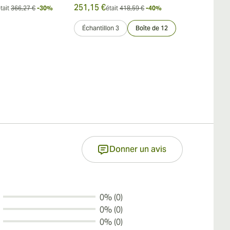
251,15 €
500,56 €
tait
366,27 €
-30%
était
418,59 €
-40%
était
Échantillon 3
Boîte de 12
Échantillon 3
Donner un avis
0% (0)
0% (0)
0% (0)