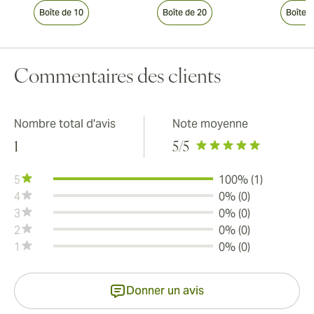
Boîte de 10
Boîte de 20
Boîte 
Commentaires des clients
Nombre total d'avis
Note moyenne
1
5
/5
5
100% (1)
4
0% (0)
3
0% (0)
2
0% (0)
1
0% (0)
Donner un avis