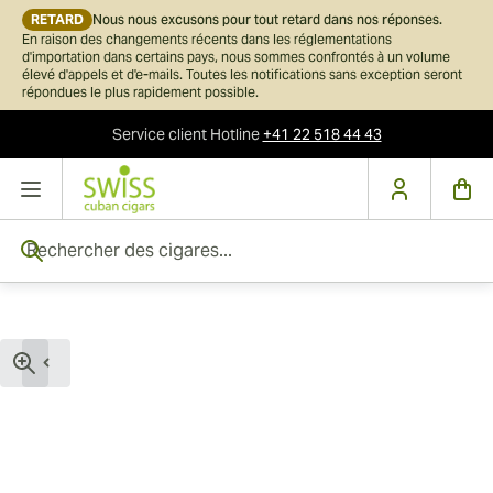
RETARD
Nous nous excusons pour tout retard dans nos réponses.
En raison des changements récents dans les réglementations
d'importation dans certains pays, nous sommes confrontés à un volume
élevé d'appels et d'e-mails. Toutes les notifications sans exception seront
répondues le plus rapidement possible.
Service client
Hotline
+41 22 518 44 43
Skip to Content
Rechercher des cigares...