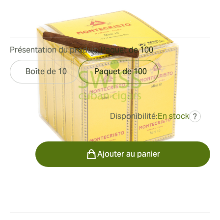
Bague de jauge:
19
Longueur:
81 mm / 3.2 pouces
1
Commentaires
Présentation du produit:
Paquet de 100
Boîte de 10
Paquet de 100
Disponibilité:
En stock
?
était
100,29 €
80,23 €
Quantité
Ajouter au panier
Fumeur