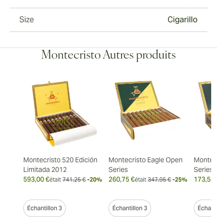
Size
Cigarillo
Montecristo Autres produits
Montecristo 520 Edición
Montecristo Eagle Open
Montec
Limitada 2012
Series
Series
593,00 €
260,75 €
173,54 
était
741,25 €
-20%
était
347,95 €
-25%
Échantillon 3
Échantillon 3
Échanti