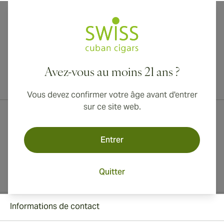
Avez-vous au moins 21 ans ?
Livraison internationale disponible vers le Canada, le Royaume-Uni
et l'Australie !
Vous devez confirmer votre âge avant d'entrer
sur ce site web.
Entrer
Quitter
Informations de contact