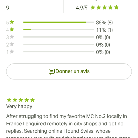
9
4.9
/5
5
89% (8)
4
11% (1)
3
0% (0)
2
0% (0)
1
0% (0)
Donner un avis
Very happy!
After struggling to find my favorite MC No.2 locally in
France I enquired remotely in city shops and got no
replies. Searching online I found Swiss, whose