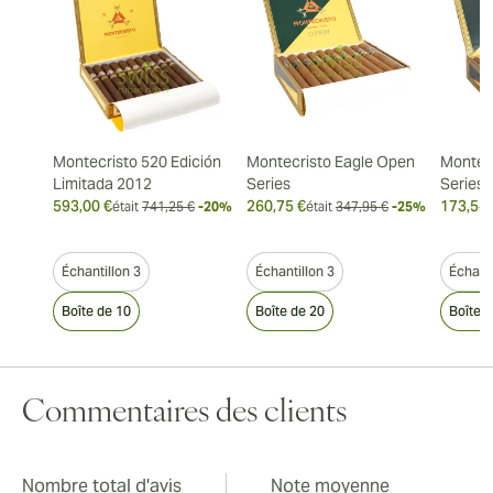
Montecristo 520 Edición
Montecristo Eagle Open
Montec
Limitada 2012
Series
Series
593,00 €
260,75 €
173,54 
était
741,25 €
-20%
était
347,95 €
-25%
Échantillon 3
Échantillon 3
Échanti
Boîte de 10
Boîte de 20
Boîte 
Commentaires des clients
Nombre total d'avis
Note moyenne