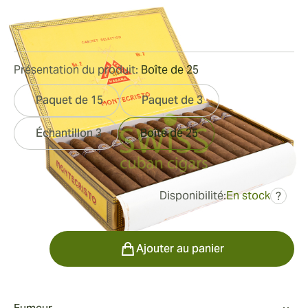
Bague de jauge:
52
Longueur:
155 mm / 6.1 pouces
9
Commentaires
Présentation du produit:
Boîte de 25
Paquet de 15
Paquet de 3
Échantillon 3
Boîte de 25
Disponibilité:
En stock
?
était
431,67 €
323,53 €
Quantité
Ajouter au panier