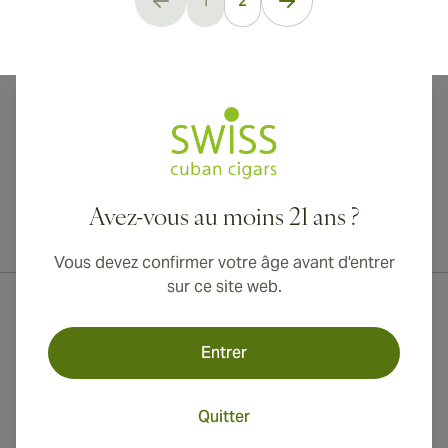
1
2
You're currently reading page
Avez-vous au moins 21 ans ?
Livraison internationale disponible vers le Canada, le Royaume-Uni
et l'Australie !
Vous devez confirmer votre âge avant d'entrer
sur ce site web.
Entrer
Quitter