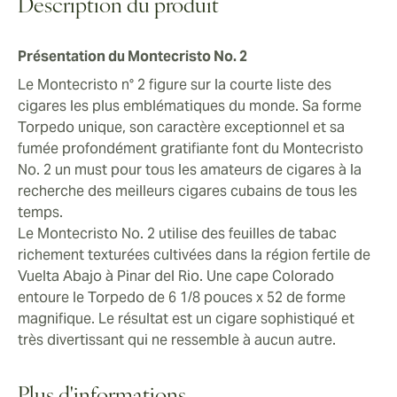
est un plaisir rare, que vous soyez un aficionado
Description du produit
confirmé ou que vous cherchiez à acquérir de
l'expérience avec les meilleurs cigares cubains sur le
Présentation du Montecristo No. 2
marché.
Le Montecristo n° 2 figure sur la courte liste des
cigares les plus emblématiques du monde. Sa forme
Torpedo unique, son caractère exceptionnel et sa
fumée profondément gratifiante font du Montecristo
No. 2 un must pour tous les amateurs de cigares à la
recherche des meilleurs cigares cubains de tous les
temps.
Le Montecristo No. 2 utilise des feuilles de tabac
richement texturées cultivées dans la région fertile de
Vuelta Abajo à Pinar del Rio. Une cape Colorado
entoure le Torpedo de 6 1/8 pouces x 52 de forme
magnifique. Le résultat est un cigare sophistiqué et
très divertissant qui ne ressemble à aucun autre.