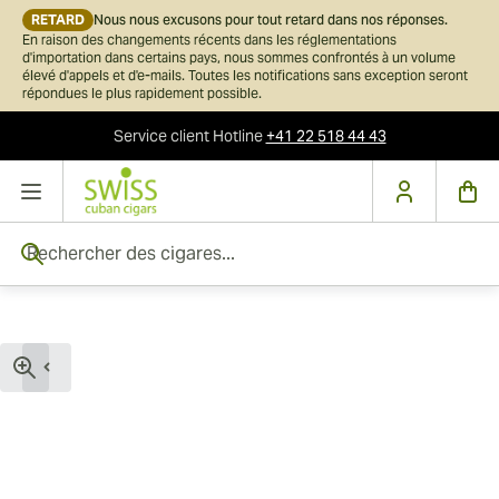
RETARD
Nous nous excusons pour tout retard dans nos réponses.
En raison des changements récents dans les réglementations
d'importation dans certains pays, nous sommes confrontés à un volume
élevé d'appels et d'e-mails. Toutes les notifications sans exception seront
répondues le plus rapidement possible.
Service client
Hotline
+41 22 518 44 43
Skip to Content
Rechercher des cigares...