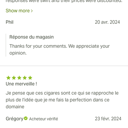
responses were swift and their prices were discounted.
Assuming this was too good to be true, I tested them
Show more
with a first delivery of only 3 cigars, which were
delivered within 2 weeks. Then I followed up with a
Phil
20 avr. 2024
pack of 15. The quality on both was great and delivery,
perfect. I’m very happy to have my favorites back in the
Réponse du magasin
humidor. Many thanks!
Thanks for your comments. We appreciate your
opinion.
Une merveille !
Je pense que ces cigares sont ce qui se rapproche le
plus de l’idée que je me fais la perfection dans ce
domaine
Grégory
23 févr. 2024
Acheteur vérifié