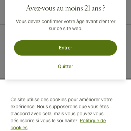
Avez-vous au moins 21 ans ?
Livraison internationale disponible vers le Canada, le Royaume-Uni
et l'Australie !
Vous devez confirmer votre âge avant d'entrer
sur ce site web.
Entrer
Quitter
Informations de contact
Ce site utilise des cookies pour améliorer votre
expérience. Nous supposerons que vous êtes
Toll Free +1 (850) 364 4421
d'accord avec cela, mais vous pouvez vous
désinscrire si vous le souhaitez.
Politique de
+41 22 518 44 43
cookies
.