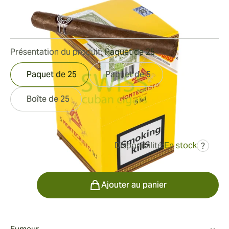
Bague de jauge:
42
Longueur:
142 mm / 5.6 pouces
0
Commentaires
Présentation du produit:
Paquet de 25
Paquet de 25
Paquet de 5
Boîte de 25
Disponibilité:
En stock
?
était
313,94 €
251,15 €
Quantité
Ajouter au panier