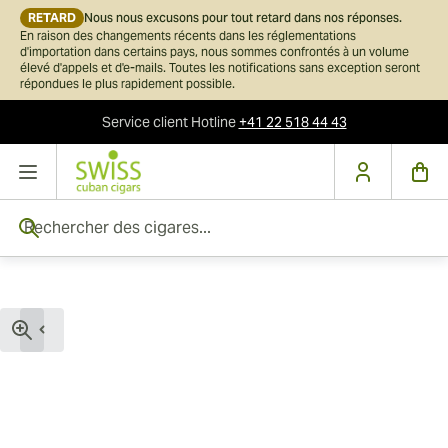
RETARD
Nous nous excusons pour tout retard dans nos réponses.
En raison des changements récents dans les réglementations
d'importation dans certains pays, nous sommes confrontés à un volume
élevé d'appels et d'e-mails. Toutes les notifications sans exception seront
répondues le plus rapidement possible.
Service client
Hotline
+41 22 518 44 43
Skip to Content
Rechercher des cigares...