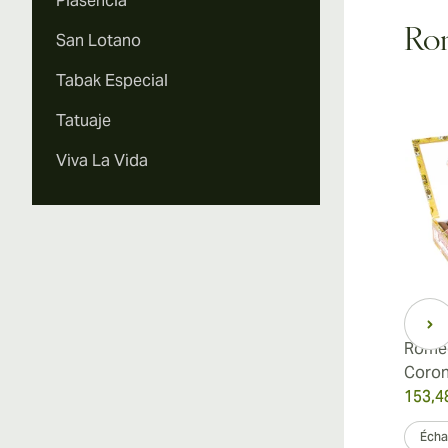
Plasencia
Rom
San Lotano
Vi
Tabak Especial
Tatuaje
Viva La Vida
Vi
Romeo
Coro
153,4
Échan