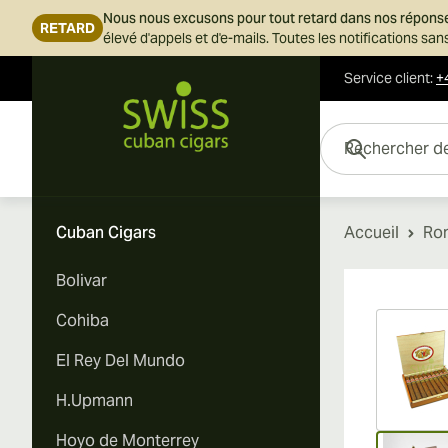
Nous nous excusons pour tout retard dans nos répons
RETARD
élevé d'appels et d'e-mails. Toutes les notifications s
Service client
:
+
Skip to Content
Rechercher des cigar
Cuban Cigars
Accueil
Rom
Bolivar
Vi
Cohiba
El Rey Del Mundo
H.Upmann
Hoyo de Monterrey
Vi