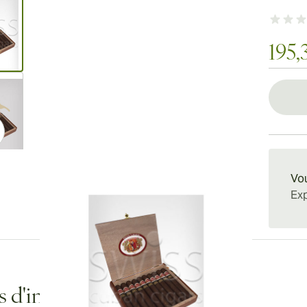
195,
ew larger image
ew larger image
Vou
Exp
ew larger image
s d'informations