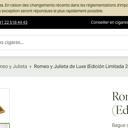
es.
En raison des changements récents dans les réglementations d'imp
ans exception seront répondues le plus rapidement possible.
41 22 518 44 43
Conseiller en cigare
es...
eo y Julieta
Romeo y Julieta de Luxe (Edición Limitada 2
ew larger image
Rom
(Ed
Bague 
ew larger image