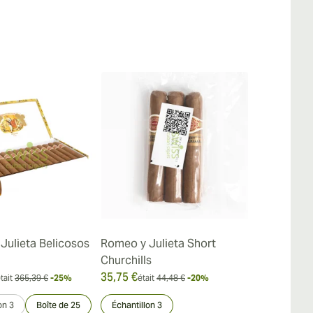
Julieta Belicosos
Romeo y Julieta Short
Romeo y Juli
Churchills
35,75 €
337,49 €
tait
365,39 €
-25%
était
44,48 €
-20%
était
on 3
Boîte de 25
Échantillon 3
Échantillon 3