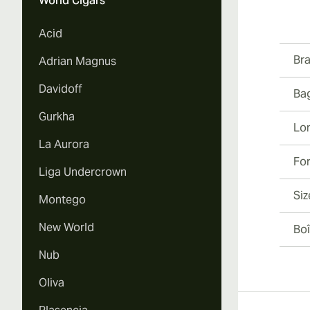
World Cigars
Vi
Acid
Br
Adrian Magnus
Davidoff
Ba
Vi
Gurkha
Lo
La Aurora
Fo
Liga Undercrown
Vi
Siz
Montego
New World
Boî
Nub
Vi
Oliva