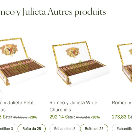
eo y Julieta Autres produits
ew larger image
ew larger image
 y Julieta Petit
Romeo y Julieta Wide
Romeo y 
nas
Churchills
8 €
292,14 €
273,83 €
était
191,85 €
-20%
était
417,72 €
-30%
é
tillon 3
Boîte de 25
Échantillon 3
Boîte de 25
Échantill