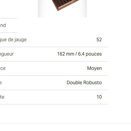
ew larger image
and
Romeo y Julieta
gue de jauge
52
ew larger image
ngueur
162 mm / 6.4 pouces
rce
Moyen
ew larger image
e
Double Robusto
te
10
ew larger image