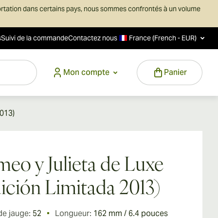
ortation dans certains pays, nous sommes confrontés à un volume
s
Suivi de la commande
Contactez nous
France (French - EUR)
Mon compte
Panier
013)
eo y Julieta de Luxe
ición Limitada 2013)
de jauge:
52
Longueur:
162 mm / 6.4 pouces