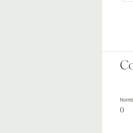
Co
Nombr
0