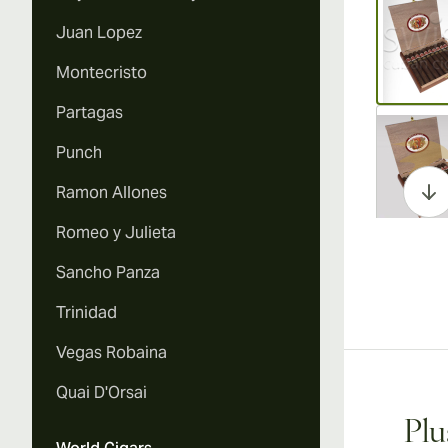
Juan Lopez
Montecristo
Partagas
Vi
Punch
Ramon Allones
Romeo y Julieta
Vi
Sancho Panza
Trinidad
Vegas Robaina
Vi
Quai D'Orsai
Plu