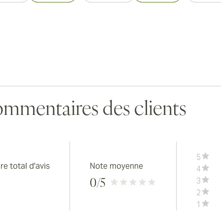
mmentaires des clients
5
e total d'avis
Note moyenne
4
3
0
/5
2
1