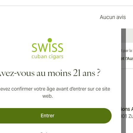
Aucun avis
vraison internationale disponible vers le Canada, le Royaume-Uni et l'Aust
vez-vous au moins 21 ans ?
evez confirmer votre âge avant d'entrer sur ce site
Adresse
web.
'utilisation
Aromatica Distributions
Entrer
 confidentialité
Löwenstrasse 20, 8001 Zu
e nous
Switzerland