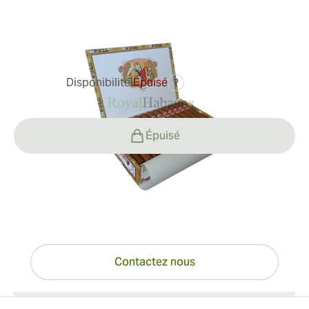
Bague de jauge:
46
Longueur:
143 mm / 5.6 pouces
0
Commentaires
Disponibilité:
Épuisé
?
196,21 €
Épuisé
Vous avez des questions ?
Expertise à portée de clic
Contactez nous