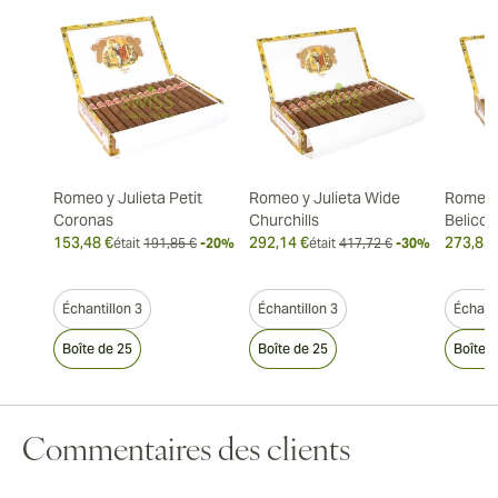
Romeo y Julieta Petit
Romeo y Julieta Wide
Romeo y
Coronas
Churchills
Belicos
153,48 €
292,14 €
273,83 
était
191,85 €
-20%
était
417,72 €
-30%
Échantillon 3
Échantillon 3
Échanti
Boîte de 25
Boîte de 25
Boîte 
Commentaires des clients