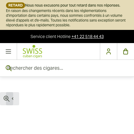
RETARD
Nous nous excusons pour tout retard dans nos réponses.
En raison des changements récents dans les réglementations
d'importation dans certains pays, nous sommes confrontés à un volume
élevé d'appels et d'e-mails. Toutes les notifications sans exception seront
répondues le plus rapidement possible.
Service client
Hotline
+41 22 518 44 43
Skip to Content
Rechercher des cigares...