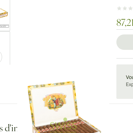
87,2
ew larger image
ew larger image
Vou
Exp
ew larger image
s d'informations