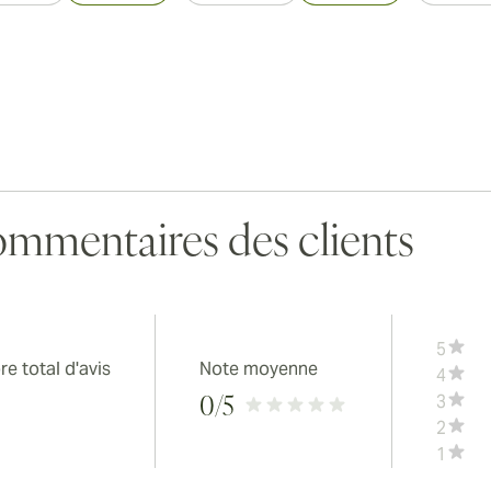
mmentaires des clients
5
e total d'avis
Note moyenne
4
3
0
/5
2
1