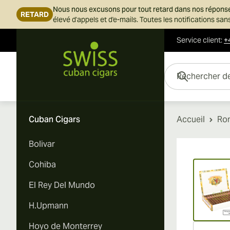
Nous nous excusons pour tout retard dans nos répons
RETARD
élevé d'appels et d'e-mails. Toutes les notifications s
Service client
:
+
Skip to Content
Rechercher des cigar
Cuban Cigars
Accueil
Rom
Bolivar
Vi
Cohiba
El Rey Del Mundo
H.Upmann
Hoyo de Monterrey
Vi