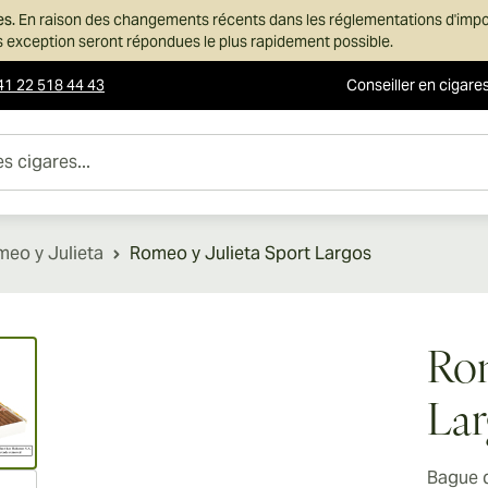
es.
En raison des changements récents dans les réglementations d'imp
ans exception seront répondues le plus rapidement possible.
41 22 518 44 43
Conseiller en cigare
es...
eo y Julieta
Romeo y Julieta Sport Largos
ew larger image
Rom
Lar
Bague 
ew larger image