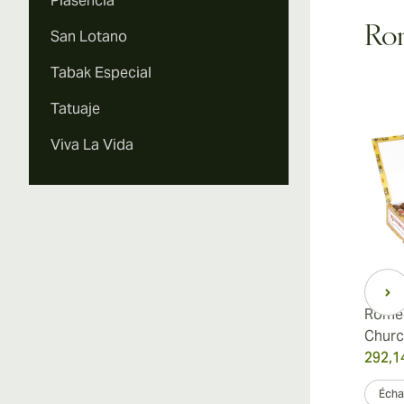
Plasencia
Rom
San Lotano
Tabak Especial
Tatuaje
Viva La Vida
Romeo y Julieta Petit
Romeo
Coronas
Church
153,48 €
292,1
était
191,85 €
-20%
Échantillon 3
Boîte de 25
Échan