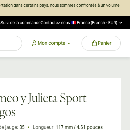
ortation dans certains pays, nous sommes confrontés à un volume
s
Suivi de la commande
Contactez nous
France (French - EUR)
Mon compte
Panier
eo y Julieta Sport
gos
de jauge:
35
Longueur:
117 mm / 4.61 pouces