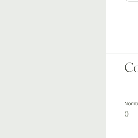
Co
Nombr
0