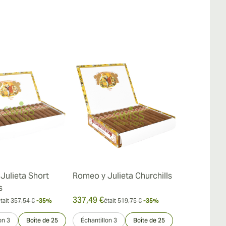
Julieta Short
Romeo y Julieta Churchills
Romeo Y Jul
s
Churchills 
337,49 €
157,84 €
tait
357,54 €
-35%
était
519,75 €
-35%
était
on 3
Boîte de 25
Échantillon 3
Boîte de 25
Paquet de 15