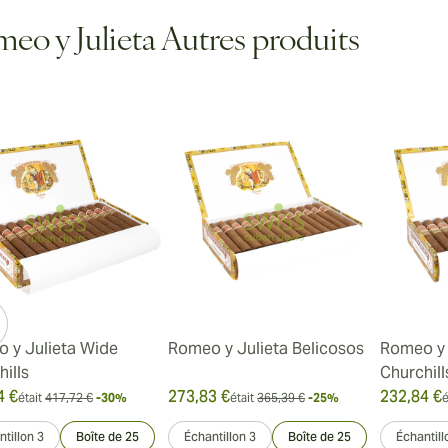
eo y Julieta Autres produits
 y Julieta Wide
Romeo y Julieta Belicosos
Romeo y 
ills
Churchill
4 €
273,83 €
232,84 €
était
417,72 €
-30%
était
365,39 €
-25%
é
tillon 3
Boîte de 25
Échantillon 3
Boîte de 25
Échantill