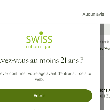
Aucun avis
vraison internationale disponible vers le Canada, le Royaume-Uni et l'Aust
vez-vous au moins 21 ans ?
evez confirmer votre âge avant d'entrer sur ce site
Adresse
web.
'utilisation
Aromatica Distributions
Entrer
 confidentialité
Löwenstrasse 20, 8001 Zu
e nous
Switzerland