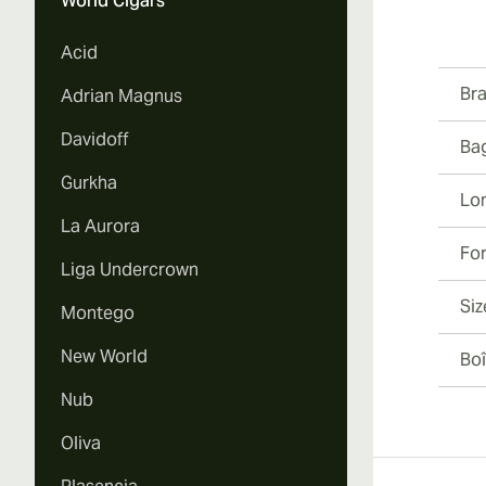
World Cigars
Acid
Br
Adrian Magnus
Davidoff
Ba
Gurkha
Lo
La Aurora
Fo
Liga Undercrown
Siz
Montego
New World
Boî
Nub
Oliva