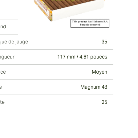
and
Romeo y Julieta
gue de jauge
35
ngueur
117 mm / 4.61 pouces
rce
Moyen
e
Magnum 48
te
25