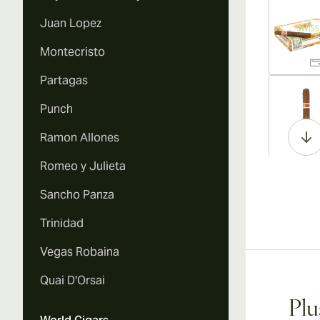
Juan Lopez
Montecristo
Partagas
Vi
Punch
Ramon Allones
Romeo y Julieta
Vi
Sancho Panza
Trinidad
Vegas Robaina
Vi
Quai D'Orsai
Plu