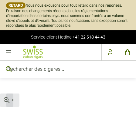
RETARD
Nous nous excusons pour tout retard dans nos réponses.
En raison des changements récents dans les réglementations
d'importation dans certains pays, nous sommes confrontés à un volume
élevé d'appels et d'e-mails. Toutes les notifications sans exception seront
répondues le plus rapidement possible.
Service client
Hotline
+41 22 518 44 43
Skip to Content
Rechercher des cigares...