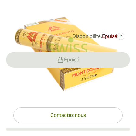
Bague de jauge:
42
Longueur:
29 mm / 5.08 pouces
0
Commentaires
Disponibilité:
Épuisé
?
27,91 €
était
31,39 €
-11%
Épuisé
Vous avez des questions ?
Expertise à portée de clic
Contactez nous