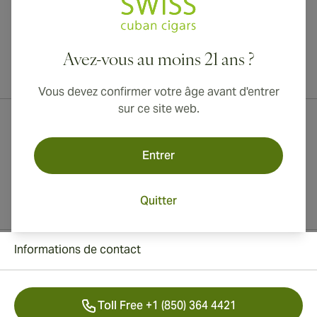
Avez-vous au moins 21 ans ?
Livraison internationale disponible vers le Canada, le Royaume-Uni
et l'Australie !
Vous devez confirmer votre âge avant d'entrer
sur ce site web.
Entrer
Quitter
Informations de contact
Toll Free +1 (850) 364 4421