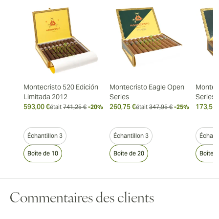
Montecristo 520 Edición
Montecristo Eagle Open
Montec
Limitada 2012
Series
Series
593,00 €
260,75 €
173,54 
était
741,25 €
-20%
était
347,95 €
-25%
Échantillon 3
Échantillon 3
Échanti
Boîte de 10
Boîte de 20
Boîte 
Commentaires des clients