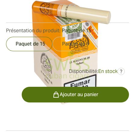
Bague de jauge:
46
Longueur:
143 mm / 5.6 pouces
0
Commentaires
Présentation du produit:
Paquet de 15
Paquet de 15
Paquet de 3
Disponibilité:
En stock
?
était
209,29 €
156,97 €
Quantité
Ajouter au panier
Fumeur
Fumer un cigare H. Upmann Magnum 46 Tubos