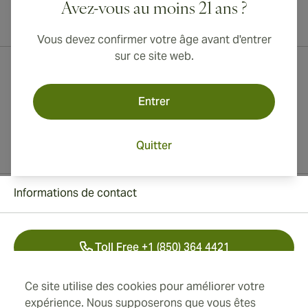
Avez-vous au moins 21 ans ?
Livraison internationale disponible vers le Canada, le Royaume-Uni
et l'Australie !
Vous devez confirmer votre âge avant d'entrer
sur ce site web.
Entrer
Quitter
Informations de contact
Toll Free +1 (850) 364 4421
+41 22 518 44 43
Ce site utilise des cookies pour améliorer votre
expérience. Nous supposerons que vous êtes