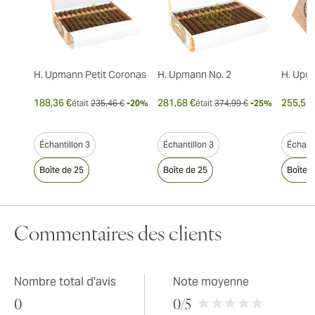
H. Upmann Petit Coronas
H. Upmann No. 2
H. Upm
188,36 €
281,68 €
255,51 
était
235,46 €
-20%
était
374,99 €
-25%
Échantillon 3
Échantillon 3
Échanti
Boîte de 25
Boîte de 25
Boîte 
Commentaires des clients
Nombre total d'avis
Note moyenne
0
0
/5