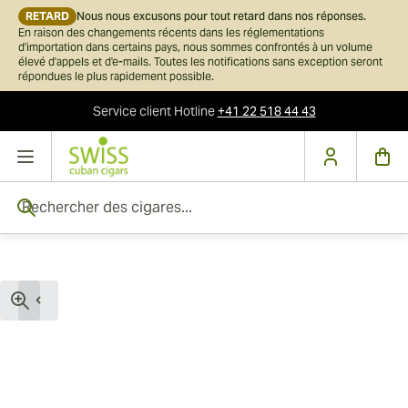
RETARD
Nous nous excusons pour tout retard dans nos réponses.
En raison des changements récents dans les réglementations
d'importation dans certains pays, nous sommes confrontés à un volume
élevé d'appels et d'e-mails. Toutes les notifications sans exception seront
répondues le plus rapidement possible.
Service client
Hotline
+41 22 518 44 43
Skip to Content
Rechercher des cigares...