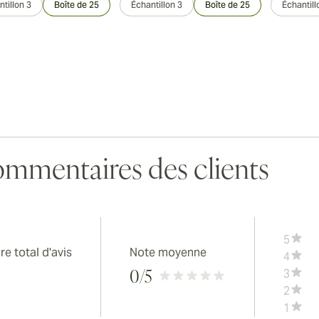
tillon 3
Boîte de 25
Échantillon 3
Boîte de 25
Échantill
mmentaires des clients
5
e total d'avis
Note moyenne
4
3
0
/5
2
1