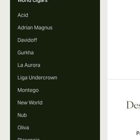
World Cigars
Acid
Adrian Magnus
Davidoff
Gurkha
La Aurora
Liga Undercrown
Montego
New World
Des
Nub
Oliva
P