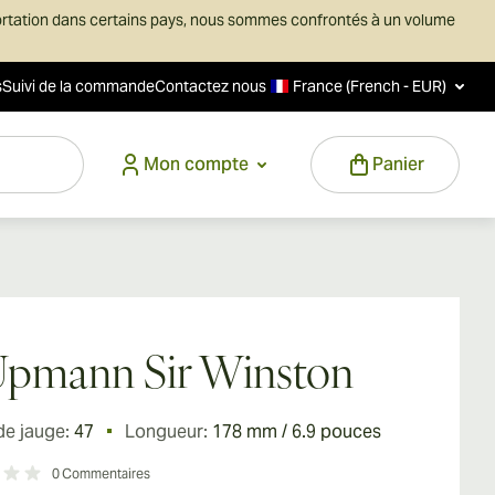
ortation dans certains pays, nous sommes confrontés à un volume
s
Suivi de la commande
Contactez nous
France (French - EUR)
Mon compte
Panier
Upmann Sir Winston
de jauge:
47
Longueur:
178 mm / 6.9 pouces
0
Commentaires