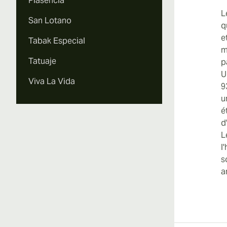
Plasencia
L
San Lotano
q
e
Tabak Especial
m
Tatuaje
p
U
Viva La Vida
9
u
é
d
L
l
s
a