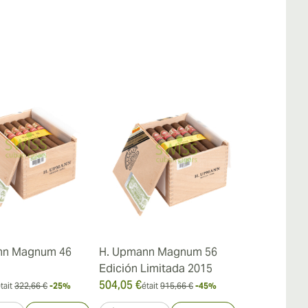
nn Magnum 46
H. Upmann Magnum 56
H.Upmann 
Edición Limitada 2015
504,05 €
317,43 €
tait
322,66 €
-25%
était
915,66 €
-45%
était