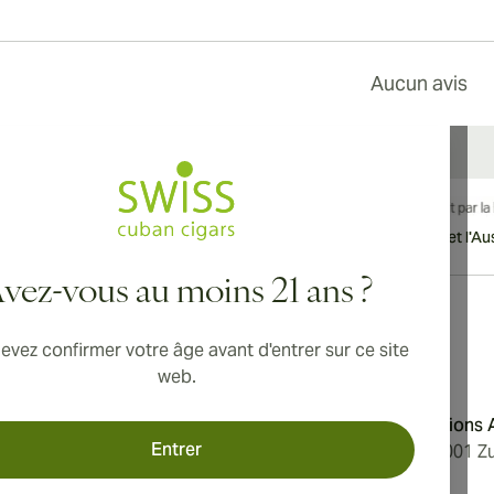
Aucun avis
vraison internationale disponible vers le Canada, le Royaume-Uni et l'Aust
vez-vous au moins 21 ans ?
evez confirmer votre âge avant d'entrer sur ce site
Adresse
web.
'utilisation
Aromatica Distributions
Entrer
 confidentialité
Löwenstrasse 20, 8001 Zu
e nous
Switzerland