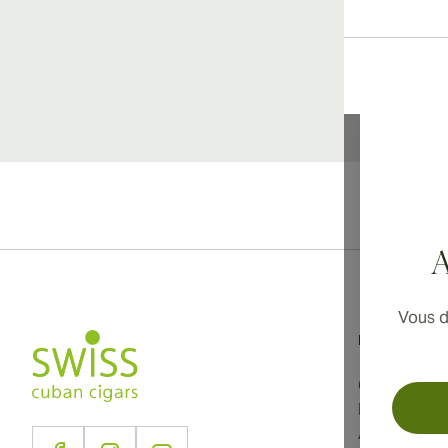
Li
A
Vous d
Informations
Conditions d
Politique de
À propos d