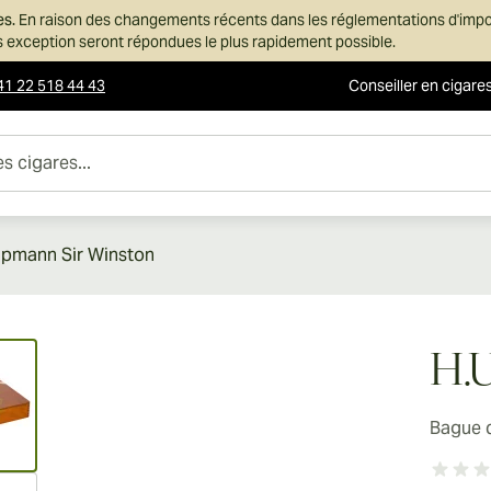
es.
En raison des changements récents dans les réglementations d'imp
ans exception seront répondues le plus rapidement possible.
41 22 518 44 43
Conseiller en cigare
es...
pmann Sir Winston
ew larger image
H.
Bague 
ew larger image