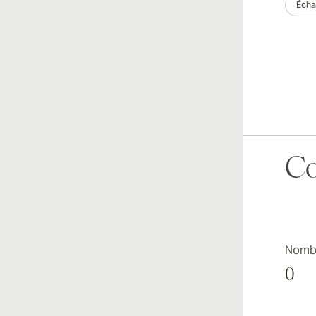
Échantillon 3
Boîte de 25
Échan
Co
Nombr
0