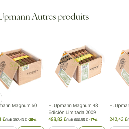
Upmann Autres produits
pmann Magnum 50
H. Upmann Magnum 48
H. Upma
Edición Limitada 2009
1 €
498,82 €
242,43 €
était
392,43 €
-35%
était
600,85 €
-17%
é