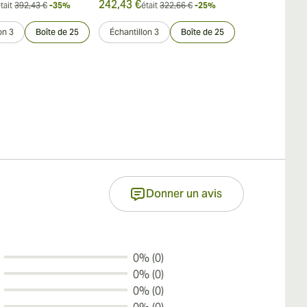
242,43 €
504,05 €
tait
392,43 €
-35%
était
322,66 €
-25%
était
on 3
Boîte de 25
Échantillon 3
Boîte de 25
Échantillon 3
Donner un avis
0% (0)
0% (0)
0% (0)