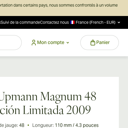
ortation dans certains pays, nous sommes confrontés à un volume
s
Suivi de la commande
Contactez nous
France (French - EUR)
Mon compte
Panier
 Upmann Magnum 48
ción Limitada 2009
de jauge:
48
Longueur:
110 mm / 4.3 pouces