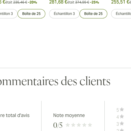
6 €
281,68 €
255,51 €
était
235,46 €
-20%
était
374,99 €
-25%
é
tillon 3
Boîte de 25
Échantillon 3
Boîte de 25
Échantill
mmentaires des clients
5
e total d'avis
Note moyenne
4
3
0
/5