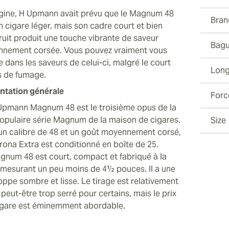
rigine, H Upmann avait prévu que le Magnum 48
Bran
n cigare léger, mais son cadre court et bien
ruit produit une touche vibrante de saveur
Bagu
nement corsée. Vous pouvez vraiment vous
 dans les saveurs de celui-ci, malgré le court
Long
 de fumage.
ntation générale
Forc
Upmann Magnum 48 est le troisième opus de la
populaire série Magnum de la maison de cigares.
Size
un calibre de 48 et un goût moyennement corsé,
rona Extra est conditionné en boîte de 25.
gnum 48 est court, compact et fabriqué à la
 mesurant un peu moins de 4½ pouces. Il a une
oppe sombre et lisse. Le tirage est relativement
 peut-être trop serré pour certains, mais le prix
igare est éminemment abordable.