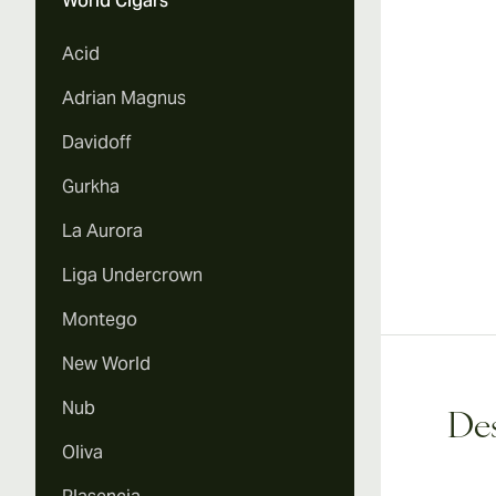
World Cigars
Acid
Adrian Magnus
Davidoff
Gurkha
La Aurora
Liga Undercrown
Montego
New World
Nub
Des
Oliva