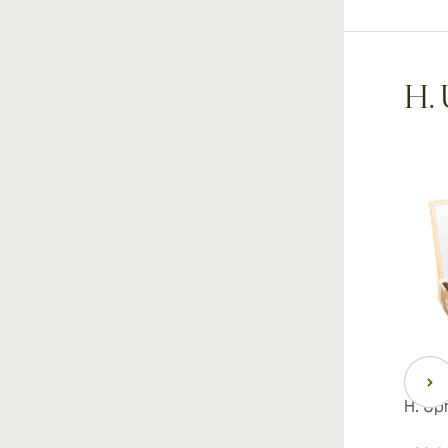
H. 
H. Up