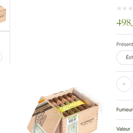
498
ew larger image
Présent
Éch
ew larger image
Quantité
ew larger image
Fumeur
Fumer
Valeur