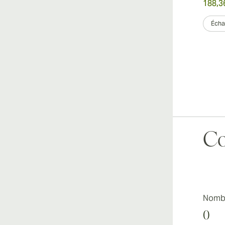
188,3
Échan
Co
Nombr
0