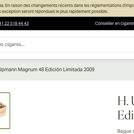
es.
En raison des changements récents dans les réglementations d'imp
ans exception seront répondues le plus rapidement possible.
41 22 518 44 43
Conseiller en cigare
es...
Upmann Magnum 48 Edición Limitada 2009
ew larger image
H.
Edi
Bague 
ew larger image