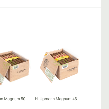
nn Magnum 50
H. Upmann Magnum 46
H. Upmann 
Edición Lim