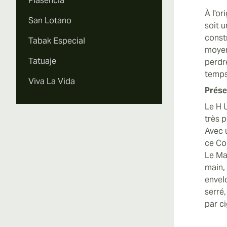
Plasencia
À l'o
San Lotano
soit u
const
Tabak Especial
moyen
Tatuaje
perdre
temps
Viva La Vida
Prése
Le H 
très 
Avec 
ce Co
Le Ma
main,
envel
serré,
par c