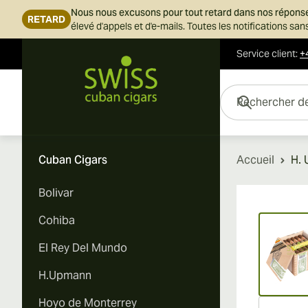
Nous nous excusons pour tout retard dans nos répons
RETARD
élevé d'appels et d'e-mails. Toutes les notifications s
Service client
:
+
Skip to Content
Rechercher des cigar
Cuban Cigars
Accueil
H. 
Bolivar
Vi
Cohiba
El Rey Del Mundo
H.Upmann
Hoyo de Monterrey
Vi