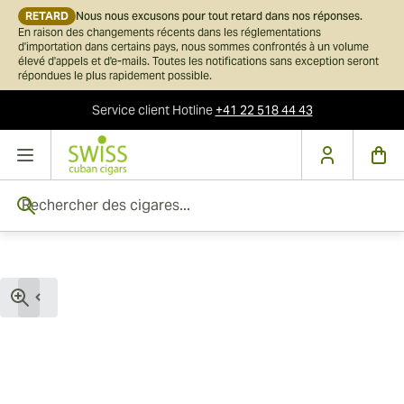
RETARD
Nous nous excusons pour tout retard dans nos réponses.
En raison des changements récents dans les réglementations
d'importation dans certains pays, nous sommes confrontés à un volume
élevé d'appels et d'e-mails. Toutes les notifications sans exception seront
répondues le plus rapidement possible.
Service client
Hotline
+41 22 518 44 43
Skip to Content
Rechercher des cigares...