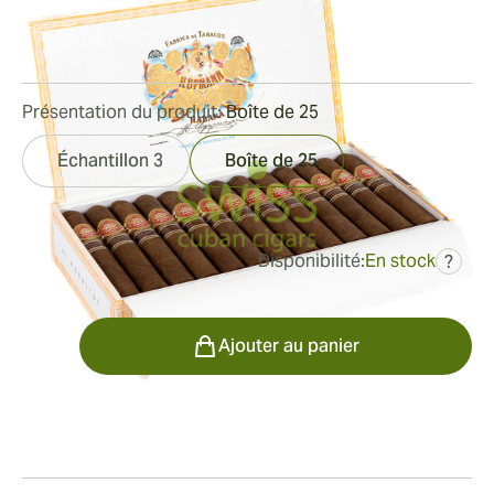
Bague de jauge:
50
Longueur:
124 mm / 4.9 inches
3
Commentaires
Présentation du produit:
Boîte de 25
Échantillon 3
Boîte de 25
Disponibilité:
En stock
?
était
527,60 €
342,72 €
Quantité
Ajouter au panier
Fumeur