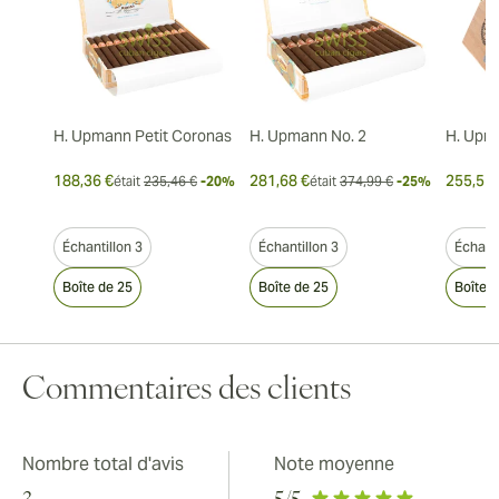
H. Upmann Petit Coronas
H. Upmann No. 2
H. Upm
188,36 €
281,68 €
255,51 
était
235,46 €
-20%
était
374,99 €
-25%
Échantillon 3
Échantillon 3
Échanti
Boîte de 25
Boîte de 25
Boîte 
Commentaires des clients
Nombre total d'avis
Note moyenne