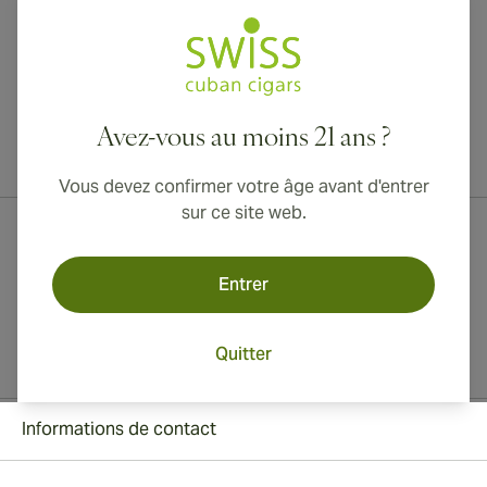
Avez-vous au moins 21 ans ?
Livraison internationale disponible vers le Canada, le Royaume-Uni
et l'Australie !
Vous devez confirmer votre âge avant d'entrer
sur ce site web.
Entrer
Quitter
Informations de contact