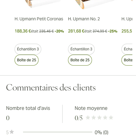
H. Upmann Petit Coronas
H. Upmann No. 2
H. Upm
188,36 €
281,68 €
255,51 
était
235,46 €
-20%
était
374,99 €
-25%
Échantillon 3
Échantillon 3
Échanti
Boîte de 25
Boîte de 25
Boîte 
Commentaires des clients
Nombre total d'avis
Note moyenne
0
0
/5
5
0% (0)