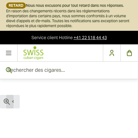
RETARD
Nous nous excusons pour tout retard dans nos réponses.
En raison des changements récents dans les réglementations
d'importation dans certains pays, nous sommes confrontés à un volume
élevé d'appels et d'e-mails. Toutes les notifications sans exception seront
répondues le plus rapidement possible.
Service client
Hotline
+41 22 518 44 43
Skip to Content
Rechercher des cigares...