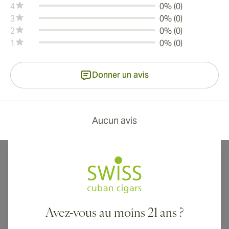
4
0% (0)
3
0% (0)
2
0% (0)
1
0% (0)
Donner un avis
Aucun avis
Avez-vous au moins 21 ans ?
Livraison internationale disponible vers le Canada, le Royaume-Uni
et l'Australie !