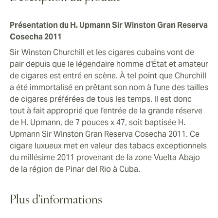
collection.
et de la mention "grande réserve". Il est certain que ce
cigare restera l'un des meilleurs de tous les temps.
Présentation du H. Upmann Sir Winston Gran Reserva
Cosecha 2011
Sir Winston Churchill et les cigares cubains vont de
pair depuis que le légendaire homme d'État et amateur
de cigares est entré en scène. À tel point que Churchill
a été immortalisé en prêtant son nom à l'une des tailles
de cigares préférées de tous les temps. Il est donc
tout à fait approprié que l'entrée de la grande réserve
de H. Upmann, de 7 pouces x 47, soit baptisée H.
Upmann Sir Winston Gran Reserva Cosecha 2011. Ce
cigare luxueux met en valeur des tabacs exceptionnels
du millésime 2011 provenant de la zone Vuelta Abajo
de la région de Pinar del Rio à Cuba.
Plus d'informations