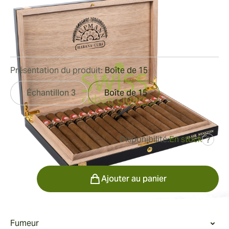
Reserva Cosecha 2011
Bague de jauge:
47
Longueur:
178 mm / 7 pouces
0
Commentaires
Présentation du produit:
Boîte de 15
Échantillon 3
Boîte de 15
Disponibilité:
En stock
?
était
828,46 €
662,77 €
Quantité
Ajouter au panier
Fumeur