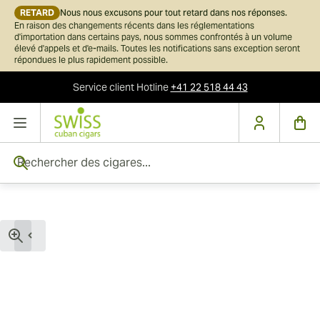
RETARD
Nous nous excusons pour tout retard dans nos réponses.
En raison des changements récents dans les réglementations
d'importation dans certains pays, nous sommes confrontés à un volume
élevé d'appels et d'e-mails. Toutes les notifications sans exception seront
répondues le plus rapidement possible.
Service client
Hotline
+41 22 518 44 43
Skip to Content
Rechercher des cigares...