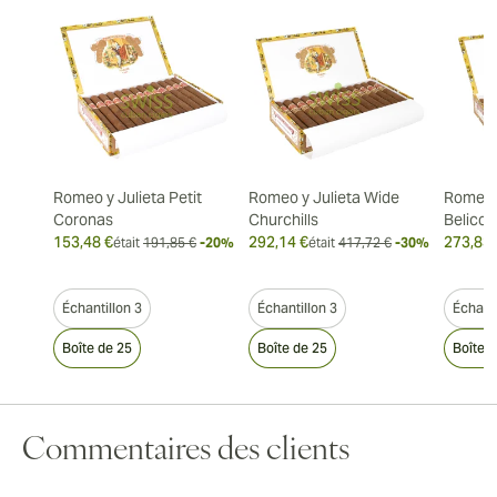
Romeo y Julieta Petit
Romeo y Julieta Wide
Romeo y
Coronas
Churchills
Belicos
153,48 €
292,14 €
273,83 
était
191,85 €
-20%
était
417,72 €
-30%
Échantillon 3
Échantillon 3
Échanti
Boîte de 25
Boîte de 25
Boîte 
Commentaires des clients