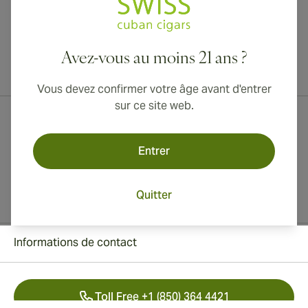
Avez-vous au moins 21 ans ?
Livraison internationale disponible vers le Canada, le Royaume-Uni
et l'Australie !
Vous devez confirmer votre âge avant d'entrer
sur ce site web.
Entrer
Quitter
Informations de contact
Toll Free +1 (850) 364 4421