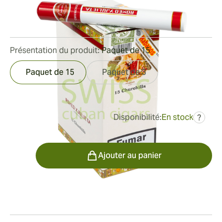
Bague de jauge:
47
Longueur:
178 mm / 7.0 pouces
0
Commentaires
Présentation du produit:
Paquet de 15
Paquet de 15
Paquet de 3
Disponibilité:
En stock
?
était
322,66 €
258,13 €
Quantité
Ajouter au panier
Fumeur
Fumer un Romeo y Julieta Churchills Tubos