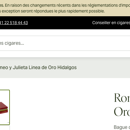
es.
En raison des changements récents dans les réglementations d'imp
ans exception seront répondues le plus rapidement possible.
41 22 518 44 43
Conseiller en cigare
es...
eo y Julieta Linea de Oro Hidalgos
ew larger image
Rom
Oro
Bague 
ew larger image