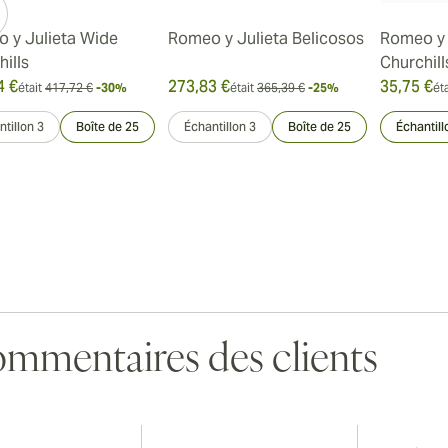
 y Julieta Wide
Romeo y Julieta Belicosos
Romeo y 
ills
Churchill
4 €
273,83 €
35,75 €
était
417,72 €
-30%
était
365,39 €
-25%
éta
tillon 3
Boîte de 25
Échantillon 3
Boîte de 25
Échantill
mmentaires des clients