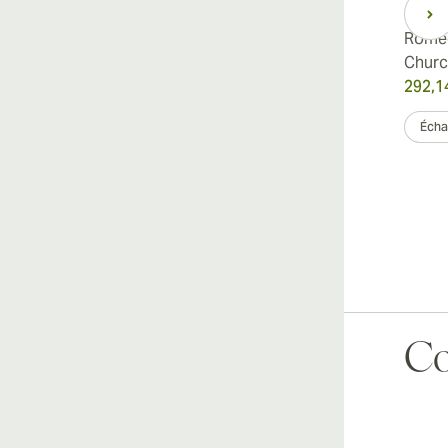
Romeo y Julieta Petit
Romeo
Coronas
Church
153,48 €
292,1
était
191,85 €
-20%
Échantillon 3
Boîte de 25
Échan
Co