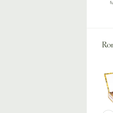
f
Rom