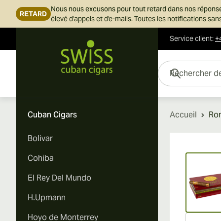
Nous nous excusons pour tout retard dans nos répons
RETARD
élevé d'appels et d'e-mails. Toutes les notifications s
Service client
:
+
Skip to Content
Rechercher des cigar
Cuban Cigars
Accueil
Rom
Bolivar
Vi
Cohiba
El Rey Del Mundo
H.Upmann
Hoyo de Monterrey
Vi