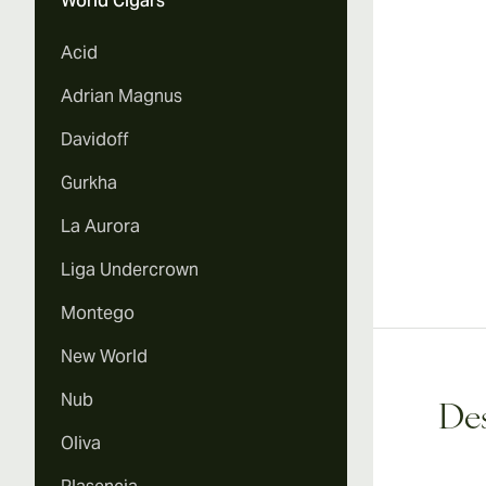
World Cigars
Acid
Adrian Magnus
Davidoff
Gurkha
La Aurora
Liga Undercrown
Montego
New World
Nub
Des
Oliva