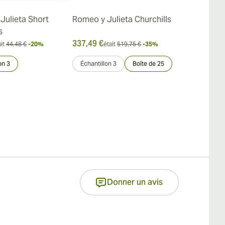
Julieta Short
Romeo y Julieta Churchills
Romeo Y Jul
s
Churchills 
337,49 €
157,84 €
it
44,48 €
-20%
était
519,75 €
-35%
était
on 3
Échantillon 3
Boîte de 25
Paquet de 15
Donner un avis