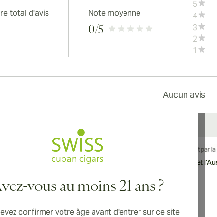
5
e total d'avis
Note moyenne
4
3
0
/5
2
1
Aucun avis
vraison internationale disponible vers le Canada, le Royaume-Uni et l'Aust
vez-vous au moins 21 ans ?
evez confirmer votre âge avant d'entrer sur ce site