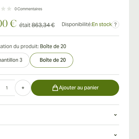
0
Commentaires
00 €
Disponibilité:
En stock
était
863,34 €
?
ation du produit:
Boîte de 20
antillon 3
Boîte de 20
Ajouter au panier
n Romeo y Julieta Linea de Oro Hidalgos
ares Romeo y Julieta Linea de Oro Hidalgos