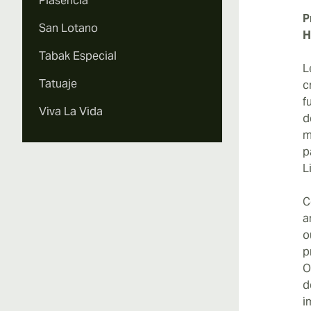
Plasencia
P
San Lotano
H
Tabak Especial
L
Tatuaje
c
f
Viva La Vida
d
m
p
L
C
a
o
p
O
d
i