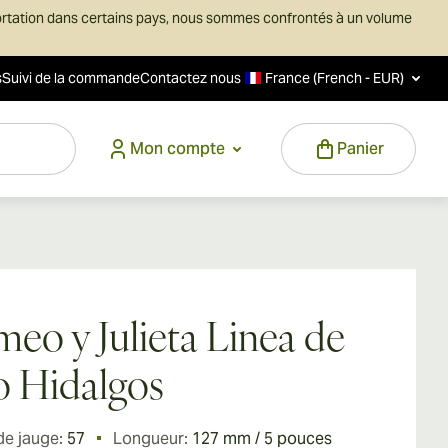
ortation dans certains pays, nous sommes confrontés à un volume
s
Suivi de la commande
Contactez nous
France (French - EUR)
Mon compte
Panier
eo y Julieta Linea de
 Hidalgos
de jauge:
57
Longueur:
127 mm / 5 pouces