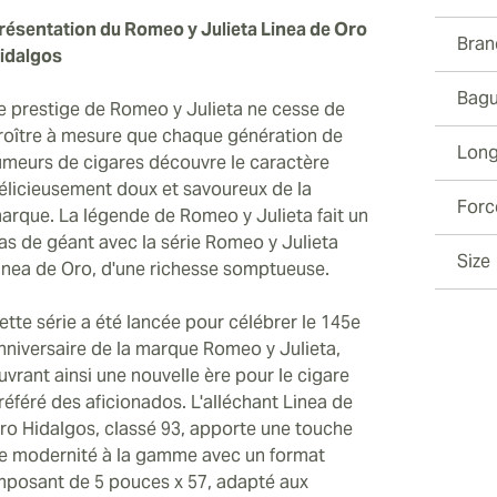
résentation du Romeo y Julieta Linea de Oro
Bran
idalgos
Bagu
e prestige de Romeo y Julieta ne cesse de
roître à mesure que chaque génération de
Long
umeurs de cigares découvre le caractère
élicieusement doux et savoureux de la
Forc
arque. La légende de Romeo y Julieta fait un
as de géant avec la série Romeo y Julieta
Size
inea de Oro, d'une richesse somptueuse.
ette série a été lancée pour célébrer le 145e
nniversaire de la marque Romeo y Julieta,
uvrant ainsi une nouvelle ère pour le cigare
référé des aficionados. L'alléchant Linea de
ro Hidalgos, classé 93, apporte une touche
e modernité à la gamme avec un format
mposant de 5 pouces x 57, adapté aux