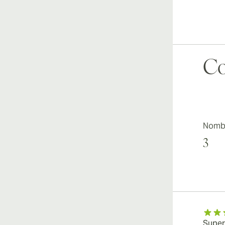
Co
Nombr
3
Super