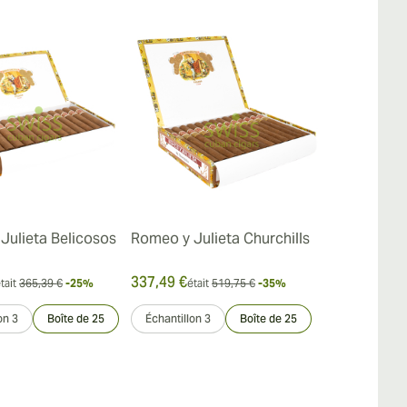
Julieta Belicosos
Romeo y Julieta Churchills
Romeo Y Jul
Churchills 
337,49 €
157,84 €
tait
365,39 €
-25%
était
519,75 €
-35%
était
on 3
Boîte de 25
Échantillon 3
Boîte de 25
Paquet de 15