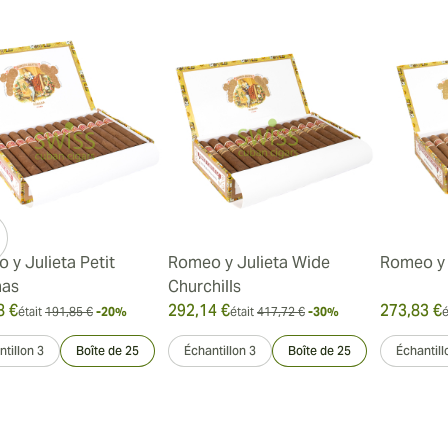
 y Julieta Petit
Romeo y Julieta Wide
Romeo y 
nas
Churchills
8 €
292,14 €
273,83 €
était
191,85 €
-20%
était
417,72 €
-30%
é
tillon 3
Boîte de 25
Échantillon 3
Boîte de 25
Échantill