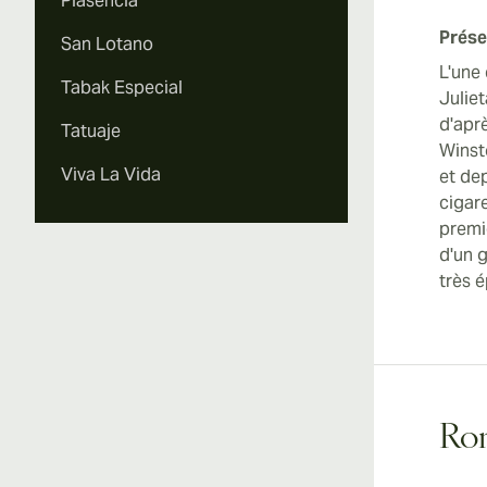
Plasencia
Prése
San Lotano
L'une
Tabak Especial
Julie
d'aprè
Tatuaje
Winsto
Viva La Vida
et de
cigare
premi
d'un g
très é
Rom