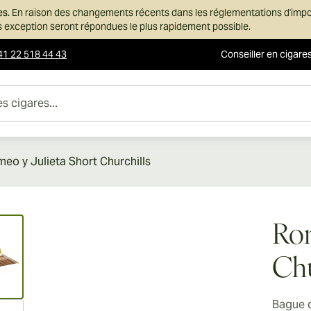
es.
En raison des changements récents dans les réglementations d'imp
ans exception seront répondues le plus rapidement possible.
41 22 518 44 43
Conseiller en cigare
es...
eo y Julieta Short Churchills
ew larger image
Rom
Chu
Bague 
ew larger image