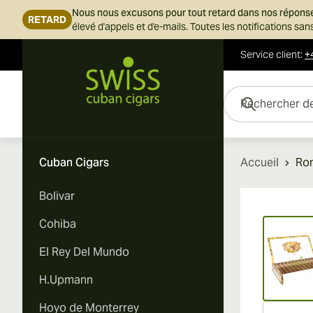
Nous nous excusons pour tout retard dans nos répons
RETARD
élevé d'appels et d'e-mails. Toutes les notifications s
Service client
:
+
Skip to Content
Rechercher des cigar
Cuban Cigars
Accueil
Rom
Bolivar
Vi
Cohiba
El Rey Del Mundo
H.Upmann
Hoyo de Monterrey
Vi