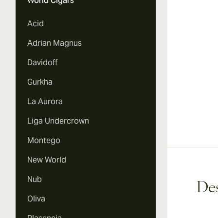
World Cigars
Acid
Adrian Magnus
Davidoff
Gurkha
La Aurora
Liga Undercrown
Montego
New World
Nub
Des
Oliva