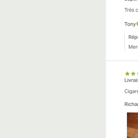
Très c
Tony
Rép
Merc
Livra
Cigar
Richa