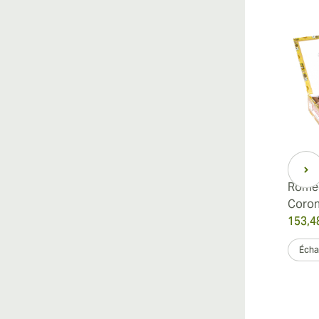
Romeo
Coro
153,4
Échan