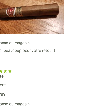
onse du magasin
i beaucoup pour votre retour !
ité
lent
RD
onse du magasin