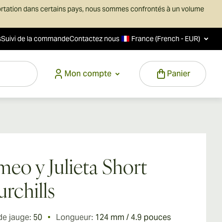
ortation dans certains pays, nous sommes confrontés à un volume
s
Suivi de la commande
Contactez nous
France (French - EUR)
Mon compte
Panier
eo y Julieta Short
rchills
de jauge:
50
Longueur:
124 mm / 4.9 pouces