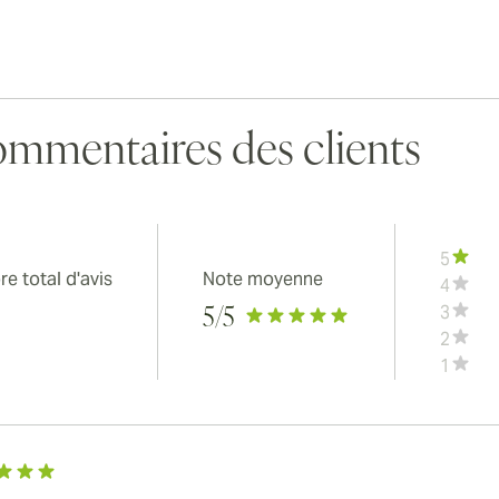
mmentaires des clients
5
e total d'avis
Note moyenne
4
3
5
/5
2
1