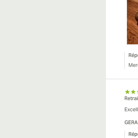
Rép
Merc
Retra
Excel
GERA
Rép