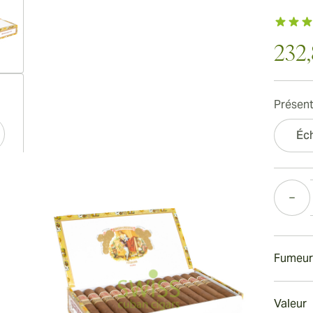
232
ew larger image
Présent
Éch
ew larger image
Quantité
ew larger image
Fumeur
Fumer
Valeur