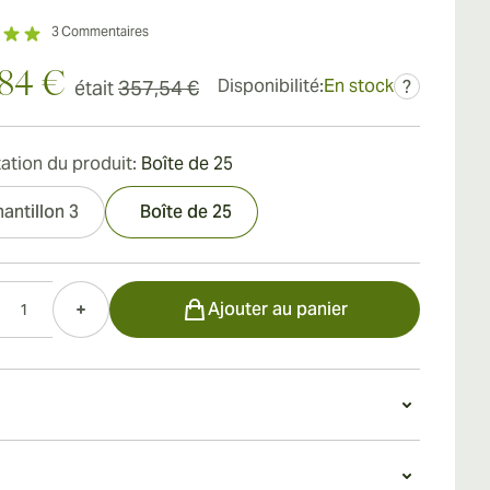
3
Commentaires
,84 €
Disponibilité:
En stock
était
357,54 €
?
ation du produit:
Boîte de 25
antillon 3
Boîte de 25
Ajouter au panier