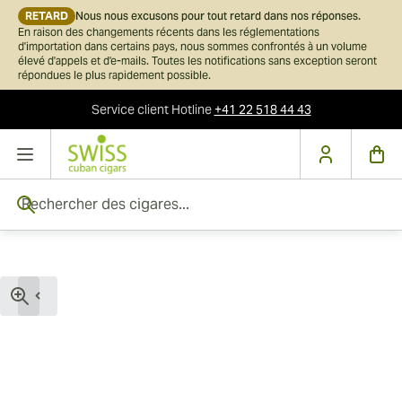
RETARD
Nous nous excusons pour tout retard dans nos réponses.
En raison des changements récents dans les réglementations
d'importation dans certains pays, nous sommes confrontés à un volume
élevé d'appels et d'e-mails. Toutes les notifications sans exception seront
répondues le plus rapidement possible.
Service client
Hotline
+41 22 518 44 43
Skip to Content
Rechercher des cigares...