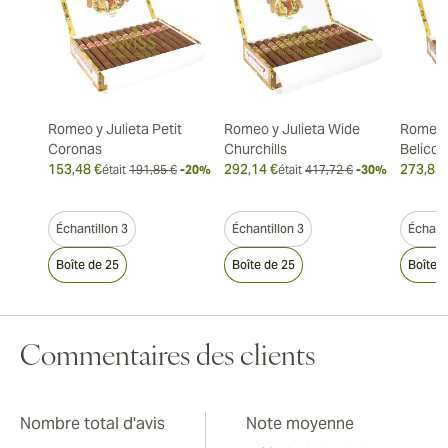
Romeo y Julieta Petit
Romeo y Julieta Wide
Romeo y
Coronas
Churchills
Belicos
153,48 €
292,14 €
273,83 
était
191,85 €
-20%
était
417,72 €
-30%
Échantillon 3
Échantillon 3
Échanti
Boîte de 25
Boîte de 25
Boîte 
Commentaires des clients
Nombre total d'avis
Note moyenne