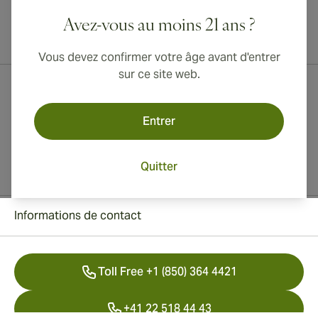
Avez-vous au moins 21 ans ?
Livraison internationale disponible vers le Canada, le Royaume-Uni
et l'Australie !
Vous devez confirmer votre âge avant d'entrer
sur ce site web.
Entrer
Quitter
Informations de contact
Toll Free +1 (850) 364 4421
+41 22 518 44 43