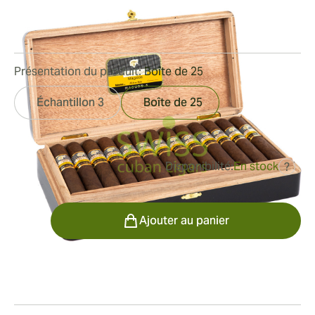
Bague de jauge:
52
Longueur:
115 mm / 4.5 pouces
0
Commentaires
Présentation du produit:
Boîte de 25
Échantillon 3
Boîte de 25
Disponibilité:
En stock
?
était
806,66 €
565,09 €
Quantité
Ajouter au panier
Fumeur