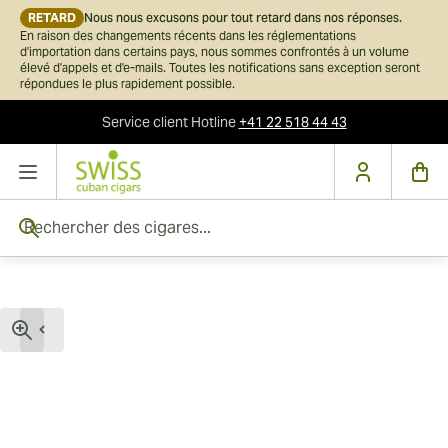
RETARD
Nous nous excusons pour tout retard dans nos réponses.
En raison des changements récents dans les réglementations
d'importation dans certains pays, nous sommes confrontés à un volume
élevé d'appels et d'e-mails. Toutes les notifications sans exception seront
répondues le plus rapidement possible.
Service client
Hotline
+41 22 518 44 43
Skip to Content
Rechercher des cigares...