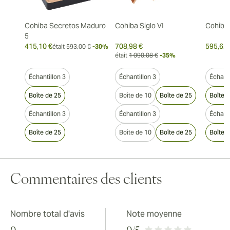
Cohiba Secretos Maduro
Cohiba Siglo VI
Cohiba 
5
415,10 €
708,98 €
595,62 
était
593,00 €
-30%
était
1 090,08 €
-35%
Échantillon 3
Échantillon 3
Échanti
Boîte de 25
Boîte de 10
Boîte de 25
Boîte 
Échantillon 3
Échantillon 3
Échanti
Boîte de 25
Boîte de 10
Boîte de 25
Boîte 
Commentaires des clients
Nombre total d'avis
Note moyenne