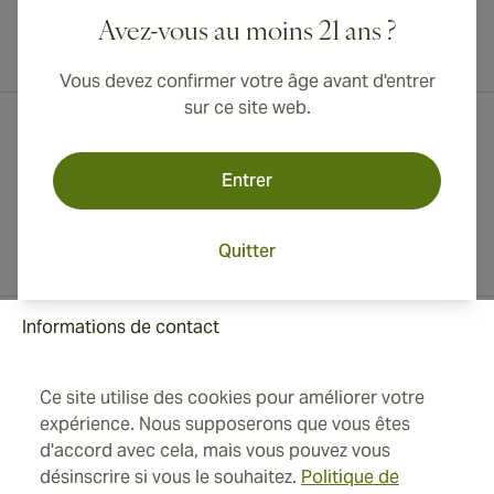
Avez-vous au moins 21 ans ?
Livraison internationale disponible vers le Canada, le Royaume-Uni
et l'Australie !
Vous devez confirmer votre âge avant d'entrer
sur ce site web.
Entrer
Quitter
Informations de contact
Ce site utilise des cookies pour améliorer votre
Toll Free +1 (850) 364 4421
expérience. Nous supposerons que vous êtes
d'accord avec cela, mais vous pouvez vous
+41 22 518 44 43
désinscrire si vous le souhaitez.
Politique de