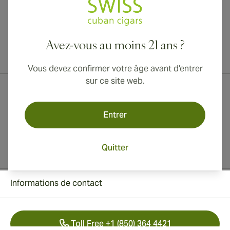
Avez-vous au moins 21 ans ?
Livraison internationale disponible vers le Canada, le Royaume-Uni
et l'Australie !
Vous devez confirmer votre âge avant d'entrer
sur ce site web.
Entrer
Quitter
Informations de contact
Toll Free +1 (850) 364 4421