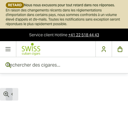
RETARD
Nous nous excusons pour tout retard dans nos réponses.
En raison des changements récents dans les réglementations
d'importation dans certains pays, nous sommes confrontés à un volume
élevé d'appels et d'e-mails. Toutes les notifications sans exception seront
répondues le plus rapidement possible.
Service client
Hotline
+41 22 518 44 43
Skip to Content
Rechercher des cigares...