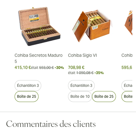
Cohiba Secretos Maduro
Cohiba Siglo VI
Cohiba 
5
415,10 €
708,98 €
595,62 
était
593,00 €
-30%
était
1 090,08 €
-35%
Échantillon 3
Échantillon 3
Échanti
Boîte de 25
Boîte de 10
Boîte de 25
Boîte 
Commentaires des clients