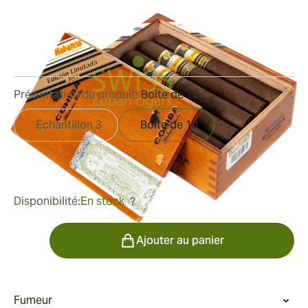
2017
Bague de jauge:
54
Longueur:
154 mm / 6.1 pouces
0
Commentaires
Présentation du produit:
Boîte de 10
Échantillon 3
Boîte de 10
était
1 002,87 €
702,01 €
Disponibilité:
En stock
?
Quantité
Ajouter au panier
Fumeur