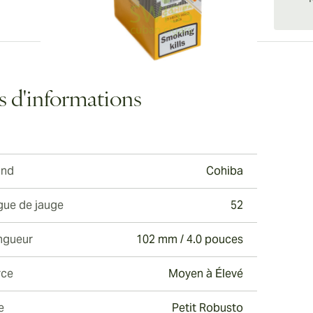
ew larger image
s d'informations
ew larger image
and
Cohiba
ew larger image
gue de jauge
52
ngueur
102 mm / 4.0 pouces
rce
Moyen à Élevé
e
Petit Robusto