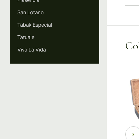
Plasencia
San Lotano
Tabak Especial
Tatuaje
Coh
Viva La Vida