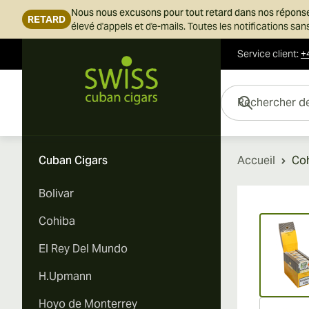
Nous nous excusons pour tout retard dans nos répons
RETARD
élevé d'appels et d'e-mails. Toutes les notifications s
Service client
:
+
Skip to Content
Rechercher des cigar
Cuban Cigars
Accueil
Coh
Bolivar
Vi
Cohiba
El Rey Del Mundo
H.Upmann
Hoyo de Monterrey
Vi