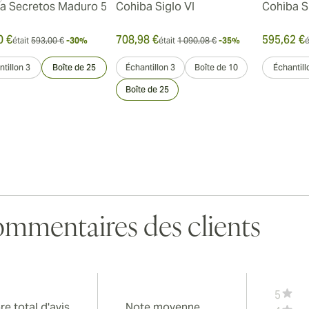
a Secretos Maduro 5
Cohiba Siglo VI
Cohiba S
0 €
708,98 €
595,62 €
était
593,00 €
-30%
était
1 090,08 €
-35%
é
tillon 3
Boîte de 25
Échantillon 3
Boîte de 10
Échantill
Boîte de 25
mmentaires des clients
5
e total d'avis
Note moyenne