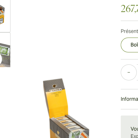
267,
Présent
ew larger image
Boî
Quantité
ew larger image
Informa
ew larger image
Livrais
Vou
Exp