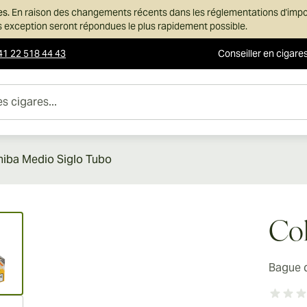
es.
En raison des changements récents dans les réglementations d'imp
ans exception seront répondues le plus rapidement possible.
41 22 518 44 43
Conseiller en cigare
es...
iba Medio Siglo Tubo
ew larger image
Coh
Bague 
ew larger image