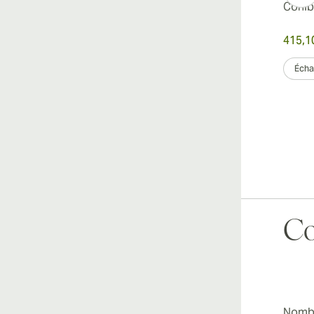
Cohib
415,1
Échan
Co
Nombr