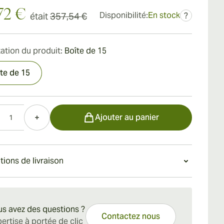
72 €
Disponibilité:
En stock
était
357,54 €
?
ation du produit:
Boîte de 15
te de 15
Ajouter au panier
tions de livraison
on standard en 15 à 45 jours.
s avez des questions ?
Contactez nous
ertise à portée de clic