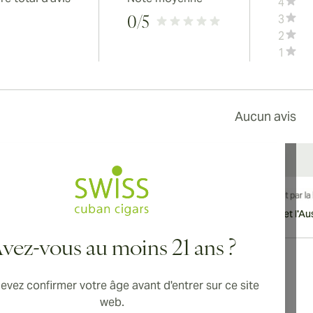
4
3
0
/5
2
1
Aucun avis
vraison internationale disponible vers le Canada, le Royaume-Uni et l'Aust
vez-vous au moins 21 ans ?
evez confirmer votre âge avant d'entrer sur ce site
Adresse
web.