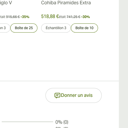
iglo V
Cohiba Piramides Extra
Cohiba Pane
518,88 €
146,51 €
tait
915,66 €
-35%
était
741,25 €
-30%
était
on 3
Boîte de 25
Échantillon 3
Boîte de 10
Paquet de 25
Donner un avis
0% (0)