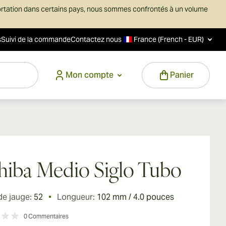
ortation dans certains pays, nous sommes confrontés à un volume
s
Suivi de la commande
Contactez nous
France (French - EUR)
Mon compte
Panier
iba Medio Siglo Tubo
de jauge:
52
Longueur:
102 mm / 4.0 pouces
0
Commentaires