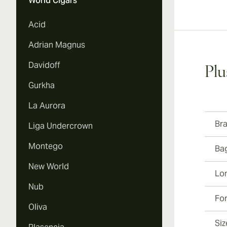
World Cigars
Vi
Acid
Adrian Magnus
Davidoff
Plu
Vi
Gurkha
La Aurora
Br
Liga Undercrown
Vi
Montego
Ba
New World
Lo
Nub
Fo
Oliva
Siz